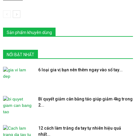
Sản phẩm khuyên dùng
NỔI BẬT NHẤT
6 loại gia vị bạn nên thêm ngay vào sổ tay...
Bí quyết giảm cân bằng táo giúp giảm 4kg trong
2...
12 cách làm trắng da tay tự nhiên hiệu quả
nhất...