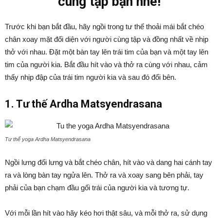
cùng tập bạn nhé!
Trước khi bạn bắt đầu, hãy ngồi trong tư thế thoải mái bắt chéo
chân xoay mặt đối diện với người cùng tập và đồng nhất về nhịp
thở với nhau. Đặt một bàn tay lên trái tim của bạn và một tay lên
tim của người kia. Bắt đầu hít vào và thở ra cùng với nhau, cảm
thấy nhịp đập của trái tim người kia và sau đó đổi bên.
1. Tư thế Ardha Matsyendrasana
Tư thế yoga Ardha Matsyendrasana
Ngồi lưng đối lưng và bắt chéo chân, hít vào và dang hai cánh tay
ra và lòng bàn tay ngửa lên. Thở ra và xoay sang bên phải, tay
phải của bạn chạm đầu gối trái của người kia và tương tự.
Với mỗi lần hít vào hãy kéo hơi thật sâu, và mỗi thở ra, sử dụng