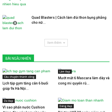
Quad Blasters | Cách làm đùi thon bụng phẳng
cho nữ...
Xem thêm
BÀI NGẪU NHIÊN
Làm Đẹp
Câu chuyện thành công
Mướt mắt 6 Mascara làm dày và
Lịch tập gym tăng cân 6 buổi
cong mi quyến rũ...
giúp 9x Hà Nội...
Da Đẹp
Dáng Đẹp
Vì sao phấn nước Cushion