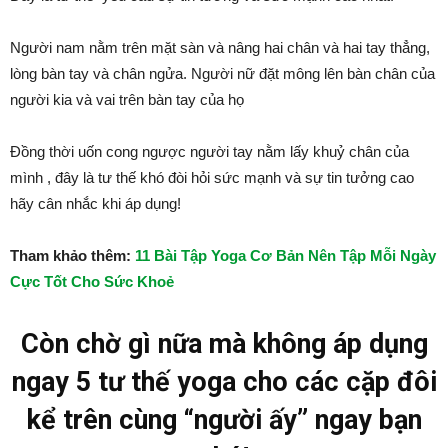
Người nam nằm trên mặt sàn và nâng hai chân và hai tay thẳng,
lòng bàn tay và chân ngửa. Người nữ đặt mông lên bàn chân của
người kia và vai trên bàn tay của họ
Đồng thời uốn cong ngược người tay nằm lấy khuỷ chân của
mình , đây là tư thế khó đòi hỏi sức mạnh và sự tin tưởng cao
hãy cân nhắc khi áp dụng!
Tham khảo thêm:
11 Bài Tập Yoga Cơ Bản Nên Tập Mỗi Ngày
Cực Tốt Cho Sức Khoẻ
Còn chờ gì nữa mà không áp dụng
ngay 5 tư thế yoga cho các cặp đôi
kể trên cùng “người ấy” ngay bạn