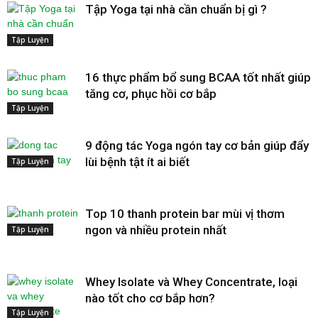
Tập Yoga tại nhà cần chuẩn bị gì ?
Tập Luyện
16 thực phẩm bổ sung BCAA tốt nhất giúp
tăng cơ, phục hồi cơ bắp
Tập Luyện
9 động tác Yoga ngón tay cơ bản giúp đẩy
lùi bệnh tật ít ai biết
Tập Luyện
Top 10 thanh protein bar mùi vị thơm
ngon và nhiều protein nhất
Tập Luyện
Whey Isolate và Whey Concentrate, loại
nào tốt cho cơ bắp hơn?
Tập Luyện