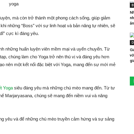
B
Nh
 luyện, mà còn trở thành một phong cách sống, giúp giảm
nh
ăn
, khi những “Boss” với sự linh hoạt và bản năng tự nhiên, sẽ
dĩ” cực kì đáng yêu.
D
ành những huấn luyện viên mềm mại và uyển chuyển. Từ
Gi
vớ
ạp, chúng làm cho Yoga trở nên thú vị và đáng yêu hơn
gi
 tạo nên một kết nối đặc biệt với Yoga, mang đến sự mới mẻ
ết Yoga
siêu đáng yêu mà những chú mèo mang đến. Từ tư
 thế Marjaryasana, chúng sẽ mang đến niềm vui và năng
áng yêu và để những chú mèo truyền cảm hứng và sự sảng