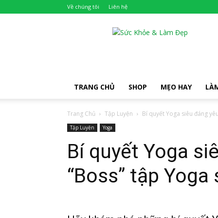
Về chúng tôi
Liên hệ
Khỏe
Đẹp
TRANG CHỦ
SHOP
MẸO HAY
LÀ
Trang Chủ
Tập Luyện
Bí quyết Yoga siêu đáng yêu
Tập Luyện
Yoga
Bí quyết Yoga si
“Boss” tập Yoga 