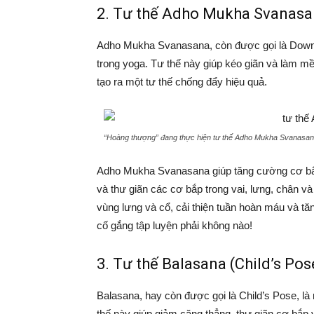
2. Tư thế Adho Mukha Svanas
Adho Mukha Svanasana, còn được gọi là Downw
trong yoga. Tư thế này giúp kéo giãn và làm m
tạo ra một tư thế chống đẩy hiệu quả.
“Hoàng thượng” đang thực hiện tư thế Adho Mukha Svanasa
Adho Mukha Svanasana giúp tăng cường cơ bắp v
và thư giãn các cơ bắp trong vai, lưng, chân v
vùng lưng và cổ, cải thiện tuần hoàn máu và tă
cố gắng tập luyện phải không nào!
3. Tư thế Balasana (Child’s Pos
Balasana, hay còn được gọi là Child’s Pose, là 
thế này giúp giảm căng thẳng, thư giãn cơ bắp