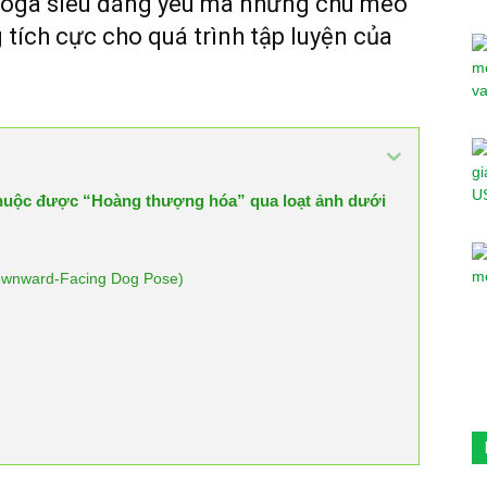
Yoga siêu đáng yêu mà những chú mèo
ích cực cho quá trình tập luyện của
huộc được “Hoàng thượng hóa” qua loạt ảnh dưới
ownward-Facing Dog Pose)