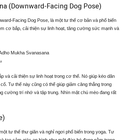
ana (Downward-Facing Dog Pose)
ard-Facing Dog Pose, là một tư thế cơ bản và phổ biến
ềm cơ bắp, cải thiện sự linh hoạt, tăng cường sức mạnh và
na
à cải thiện sự linh hoạt trong cơ thể. Nó giúp kéo dãn
à cổ. Tư thế này cũng có thể giúp giảm căng thẳng trong
ng cường trí nhớ và tập trung. Nhìn mặt chú mèo đang rất
e)
một tư thế thư giãn và nghỉ ngơi phổ biến trong yoga. Tư
 và tạo cảm giác an bình như một đứa bé đang nằm trong