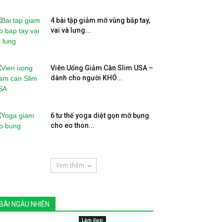
4 bài tập giảm mỡ vùng bắp tay,
vai và lưng...
Viên Uống Giảm Cân Slim USA –
dành cho người KHÓ...
6 tư thế yoga diệt gọn mỡ bụng
cho eo thon...
Xem thêm
BÀI NGẪU NHIÊN
Làm Đẹp