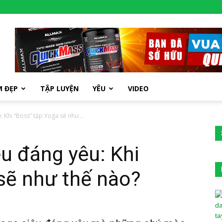
M ĐẸP
TẬP LUYỆN
YÊU
VIDEO
: Khi “Boss” tập Yoga sẽ như...
êu đáng yêu: Khi
sẽ như thế nào?