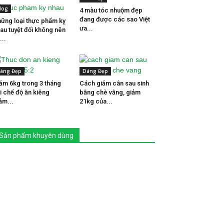
log
4 màu tóc nhuộm đẹp
đang được các sao Việt
ững loại thực phẩm kỵ
ưa...
au tuyệt đối không nên
...
áng Đẹp
Dáng Đẹp
ảm 6kg trong 3 tháng
Cách giảm cân sau sinh
i chế độ ăn kiêng
bằng chè vằng, giảm
ảm...
21kg của...
Sản phẩm khuyên dùng