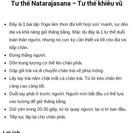
Tư thế Natarajasana – Tư thế khiêu vũ
Đây là 1
bài tập Yoga làm thon đùi
kết hợp sức mạnh, sự dẻo
dai và khả năng giữ thăng bằng. Mặc dù đây là 1 tư thế duỗi
toàn thân người, nhưng nó cực kỳ cần thiết và tốt cho đùi và
bắp chân.
Đứng thẳng người.
Dồn trọng lượng cơ thể lên chân phải.
Gập gối trái và di chuyển chân trái về phía mông.
Lấy tay trái nắm chặt mắt cá chân trái. Từ từ kéo chân lên
càng cao càng tốt.
Duỗi tay phải ở trước người. Người mới bắt đầu có thể tựa
vào tường để giữ thăng bằng.
Giữ yên trong 20-30 giây, từ từ quay ngược lại vị trí ban đầu.
Tiếp tục lặp lại cho chân phải.
Lợi ích