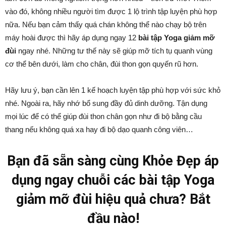
vào đó, không nhiều người tìm được 1 lộ trình tập luyện phù hợp
nữa. Nếu bạn cảm thấy quá chán không thể nào chạy bộ trên
máy hoài được thì hãy áp dụng ngay 12
bài tập Yoga giảm mỡ
đùi
ngay nhé. Những tư thế này sẽ giúp mỡ tích tụ quanh vùng
cơ thể bên dưới, làm cho chân, đùi thon gọn quyến rũ hơn.
Hãy lưu ý, bạn cần lên 1 kế hoạch luyện tập phù hợp với sức khỏ
nhé. Ngoài ra, hãy nhớ bổ sung đầy đủ dinh dưỡng. Tận dụng
mọi lúc để có thể giúp đùi thon chân gọn như đi bộ bằng cầu
thang nếu không quá xa hay đi bộ dạo quanh công viên…
Bạn đã sẵn sàng cùng Khỏe Đẹp áp
dụng ngay chuỗi các bài tập Yoga
giảm mỡ đùi hiệu quả chưa? Bắt
đầu nào!