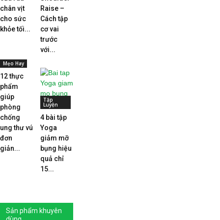
chân vịt
Raise –
cho sức
Cách tập
khỏe tối...
cơ vai
trước
với...
Mẹo Hay
12 thực
phẩm
giúp
Tập
Luyện
phòng
chống
4 bài tập
ung thư vú
Yoga
đơn
giảm mỡ
giản...
bụng hiệu
quả chỉ
15...
Sản phẩm khuyên
dùng