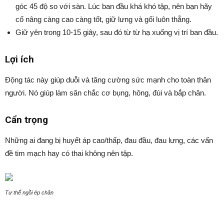
góc 45 độ so với sàn. Lúc ban đầu khá khó tập, nên bạn hãy
cố nâng càng cao càng tốt, giữ lưng và gối luôn thẳng.
Giữ yên trong 10-15 giây, sau đó từ từ hạ xuống vị trí ban đầu.
Lợi ích
Động tác này giúp duỗi và tăng cường sức mạnh cho toàn thân
người. Nó giúp làm săn chắc cơ bụng, hông, đùi và bắp chân.
Cẩn trọng
Những ai đang bị huyết áp cao/thấp, đau đầu, đau lưng, các vấn
đề tim mạch hay có thai không nên tập.
Tư thế ngồi ép chân