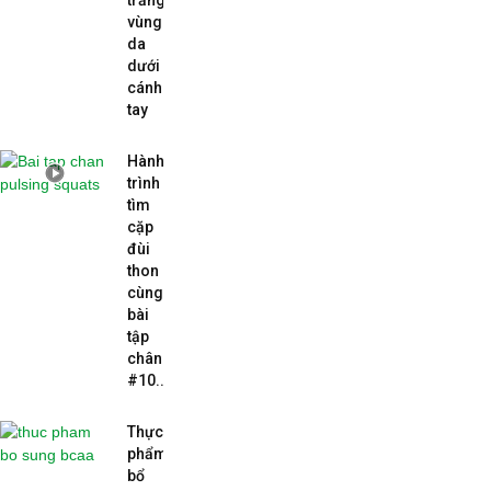
trắng
vùng
da
dưới
cánh
tay
Hành
trình
tìm
cặp
đùi
thon
cùng
bài
tập
chân
#10...
Thực
phẩm
bổ