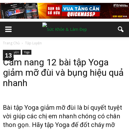
Trang Chủ
Tập Luyện
Tập Luyện
Yoga
10
12
13
11
2
3
4
5
6
7
8
9
Cẩm nang 12 bài tập Yoga
giảm mỡ đùi và bụng hiệu quả
nhanh
Bài tập Yoga giảm mỡ đùi là bí quyết tuyệt
vời giúp các chị em nhanh chóng có chân
thon gọn. Hãy tập Yoga đế đốt cháy mỡ