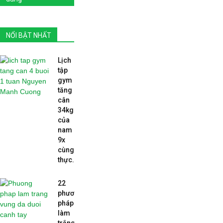
NỔI BẬT NHẤT
Lịch
tập
gym
tăng
cân
34kg
của
nam
9x
cùng
thực...
22
phương
pháp
làm