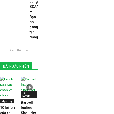
sung
BCAA
–
Bạn
có
đang
tận
dụng...
Xem thêm
BÀI NGẪU NHIÊN
Tập
Luyện
Mẹo Hay
Barbell
10 lợi ích
Incline
của rau
Shoulder