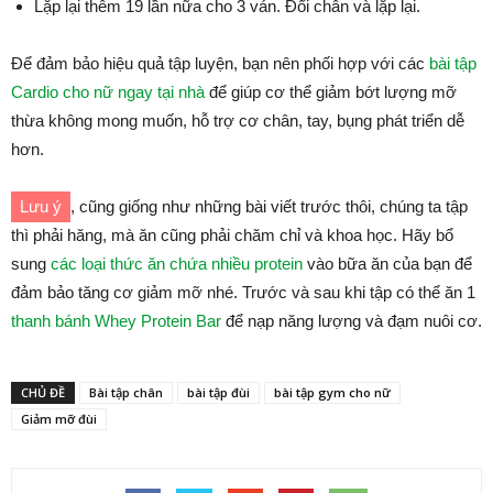
Lặp lại thêm 19 lần nữa cho 3 ván. Đổi chân và lặp lại.
Để đảm bảo hiệu quả tập luyện, bạn nên phối hợp với các
bài tập
Cardio cho nữ ngay tại nhà
để giúp cơ thể giảm bớt lượng mỡ
thừa không mong muốn, hỗ trợ cơ chân, tay, bụng phát triển dễ
hơn.
Lưu ý
, cũng giống như những bài viết trước thôi, chúng ta tập
thì phải hăng, mà ăn cũng phải chăm chỉ và khoa học. Hãy bổ
sung
các loại thức ăn chứa nhiều protein
vào bữa ăn của bạn để
đảm bảo tăng cơ giảm mỡ nhé. Trước và sau khi tập có thể ăn 1
thanh bánh Whey Protein Bar
để nạp năng lượng và đạm nuôi cơ.
CHỦ ĐỀ
Bài tập chân
bài tập đùi
bài tập gym cho nữ
Giảm mỡ đùi