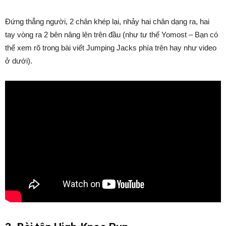
Đứng thẳng người, 2 chân khép lại, nhảy hai chân dạng ra, hai
tay vòng ra 2 bên nâng lên trên đầu (như tư thế Yomost – Bạn có
thể xem rõ trong bài viết Jumping Jacks phía trên hay như video
ở dưới).