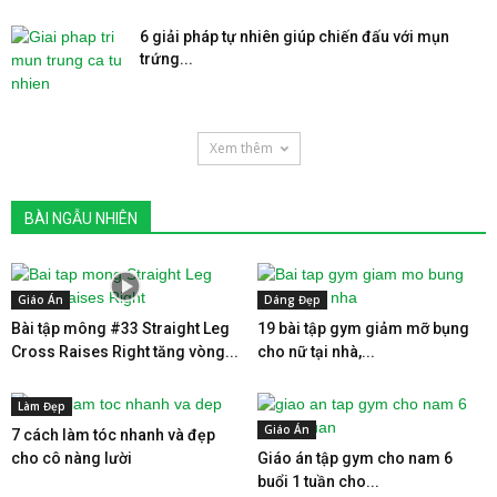
6 giải pháp tự nhiên giúp chiến đấu với mụn
trứng...
Xem thêm
BÀI NGẪU NHIÊN
Giáo Án
Dáng Đẹp
Bài tập mông #33 Straight Leg
19 bài tập gym giảm mỡ bụng
Cross Raises Right tăng vòng...
cho nữ tại nhà,...
Làm Đẹp
Giáo Án
7 cách làm tóc nhanh và đẹp
cho cô nàng lười
Giáo án tập gym cho nam 6
buổi 1 tuần cho...