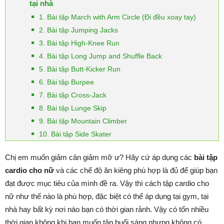
tại nhà
1. Bài tập March with Arm Circle (Đi đều xoay tay)
2. Bài tập Jumping Jacks
3. Bài tập High-Knee Run
4. Bài tập Long Jump and Shuffle Back
5. Bài tập Butt-Kicker Run
6. Bài tập Burpee
7. Bài tập Cross-Jack
8. Bài tập Lunge Skip
9. Bài tập Mountain Climber
10. Bài tập Side Skater
Chị em muốn giảm cân giảm mỡ ư? Hãy cứ áp dụng các
bài tập
cardio cho nữ
và các chế độ ăn kiêng phù hợp là đủ để giúp bạn
đạt được mục tiêu của mình đề ra. Vậy thì cách tập cardio cho
nữ như thế nào là phù hợp, đặc biệt có thể áp dụng tại gym, tại
nhà hay bất kỳ nơi nào bạn có thời gian rảnh. Vậy có tốn nhiều
thời gian không khi bạn muốn tập buổi sáng nhưng không có