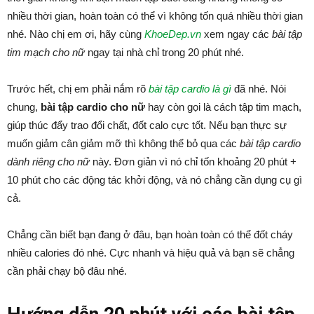
nhiều thời gian, hoàn toàn có thể vì không tốn quá nhiều thời gian
nhé. Nào chị em ơi, hãy cùng
KhoeDep.vn
xem ngay các
bài tập
tim mạch cho nữ
ngay tại nhà chỉ trong 20 phút nhé.
Trước hết, chị em phải nắm rõ
bài tập cardio là gì
đã nhé. Nói
chung,
bài tập cardio cho nữ
hay còn gọi là cách tập tim mạch,
giúp thúc đẩy trao đổi chất, đốt calo cực tốt. Nếu bạn thực sự
muốn giảm cân giảm mỡ thì không thể bỏ qua các
bài tập cardio
dành riêng cho nữ
này. Đơn giản vì nó chỉ tốn khoảng 20 phút +
10 phút cho các động tác khởi động, và nó chẳng cần dụng cụ gì
cả.
Chẳng cần biết bạn đang ở đâu, bạn hoàn toàn có thể đốt cháy
nhiều calories đó nhé. Cực nhanh và hiệu quả và bạn sẽ chẳng
cần phải chạy bộ đâu nhé.