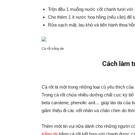
Trộn đều 1 muỗng nước cốt chanh tươi với 
Cho thêm 1 ít nước hoa hồng (nếu cần) để t
Rửa sạch mặt, lau khô và tiến hành thoa hỗn
Cà rốt trắng da
Cách làm t
Cà rốt là một trong những loại củ yêu thích của
Trong cà rốt chứa nhiều dưỡng chất cực kỳ bổ í
beta carotene, phenolic axit… giúp làn da của b
giảm thiệu đi các vết nhăn và chân chim do thời
Thêm một tin vui nữa dành cho những người có
trắng da
bằng cà rốt kết hợp với chanh được c