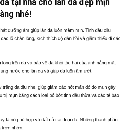
da tại nhà cho làn da đẹp mịn
àng nhé!
chất dưỡng ẩm giúp làn da luôn mềm mịn. Tinh dầu oliu
các lỗ chân lông, kích thích độ đàn hồi và giảm thiểu đi các
n lông trên da và bảo vệ da khỏi tác hai của ánh nắng mặt
 sung nước cho làn da và giúp da luôn ẩm ướt.
y trắng da dịu nhẹ, giúp giảm các nốt mẩn đỏ do mụn gây
u trị mụn bằng cách loại bỏ bớt tinh dầu thừa và các tế bào
y là nó phù hợp với tất cả các loại da. Những thành phần
 trơn nhờn.