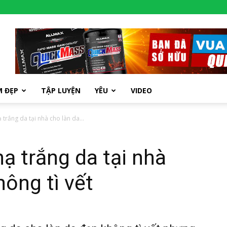
M ĐẸP
TẬP LUYỆN
YÊU
VIDEO
trắng da tại nhà cho làn da...
ạ trắng da tại nhà
hông tì vết