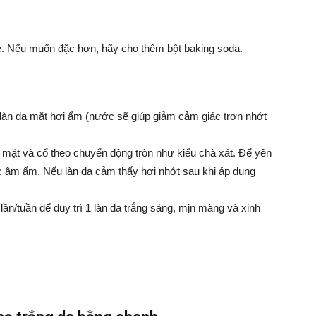
ẹ. Nếu muốn đặc hơn, hãy cho thêm bột baking soda.
ể làn da mặt hơi ẩm (nước sẽ giúp giảm cảm giác trơn nhớt
 mặt và cổ theo chuyển động tròn như kiểu chà xát. Để yên
c âm ấm. Nếu làn da cảm thấy hơi nhớt sau khi áp dụng
ần/tuần để duy trì 1 làn da trắng sáng, mịn màng và xinh