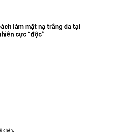
cách làm mặt nạ trắng da tại
nhiên cực “độc”
i chén.