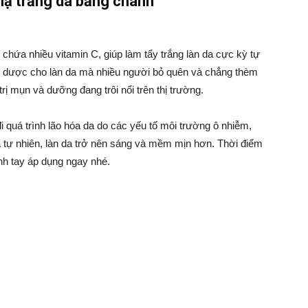
nạ trắng da bằng chanh
y chứa nhiều vitamin C, giúp làm tẩy trắng làn da cực kỳ tự
hần dược cho làn da mà nhiều người bỏ quên và chẳng thèm
 mụn và dưỡng đang trôi nổi trên thị trường.
quá trình lão hóa da do các yếu tố môi trường ô nhiễm,
à tự nhiên, làn da trở nên sáng và mềm mịn hơn. Thời điểm
nh tay áp dụng ngay nhé.