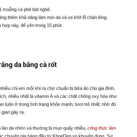
1 muỗng cà phê bột nghệ.
ăng thêm khả năng làm mịn da và se khít lỗ chân lông.
 hợp này, để yên trong 15 phút.
rắng da bằng cà rốt
 nhiều chị em mỗi khi ra chợ chuẩn bị bữa ăn cho gia đình.
ch, nhiều nhất là vitamin A và các chất chống oxy hóa như
ạn luôn ở trong tình trạng khỏe mạnh, tươi trẻ nhất; nhờ đó
 gian gây ra.
 làn da nhờn và thường bị mụn quấy nhiễu,
công thức làm
ác chuyên gia hàng đầu từ KhoeDep.vn khuyên dùng. Sự