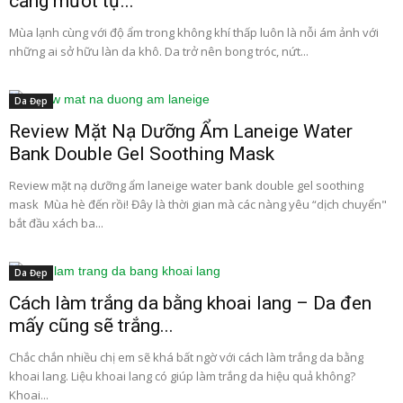
căng mướt tự...
Mùa lạnh cùng với độ ẩm trong không khí thấp luôn là nỗi ám ảnh với
những ai sở hữu làn da khô. Da trở nên bong tróc, nứt...
Da Đẹp
Review Mặt Nạ Dưỡng Ẩm Laneige Water
Bank Double Gel Soothing Mask
Review mặt nạ dưỡng ẩm laneige water bank double gel soothing
mask Mùa hè đến rồi! Đây là thời gian mà các nàng yêu “dịch chuyển"
bắt đầu xách ba...
Da Đẹp
Cách làm trắng da bằng khoai lang – Da đen
mấy cũng sẽ trắng...
Chắc chắn nhiều chị em sẽ khá bất ngờ với cách làm trắng da bằng
khoai lang. Liệu khoai lang có giúp làm trắng da hiệu quả không?
Khoai...