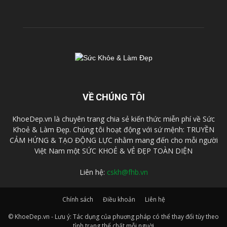
VỀ CHÚNG TÔI
KhoeDep.vn là chuyên trang chia sẻ kiến thức miễn phí về Sức
Khoẻ & Làm Đẹp. Chúng tôi hoạt động với sứ mệnh: TRUYỀN
CẢM HỨNG & TẠO ĐỘNG LỰC nhằm mang đến cho mỗi người
Việt Nam một SỨC KHOẺ & VẺ ĐẸP TOÀN DIỆN
Liên hệ:
cskh@fhb.vn
Chính sách
Điều khoản
Liên hệ
© KhoeDep.vn - Lưu ý: Tác dụng của phuơng pháp có thể thay đổi tùy theo
tình trạng thể chất mỗi nguời