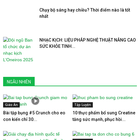
Chạy bộ sáng hay chiều? Thời điểm nào là tốt
nhất
NHẠC KỊCH: LIỆU PHÁP NGHỆ THUẬT NÂNG CAO
SỨC KHỎE TINH...
NGẪU NHIÊN
Giáo Án
Tập Luyện
Bài tập bụng #5 Crunch cho eo
10 thực phẩm bổ sung Creatine
con kiến chỉ 30...
tăng sức mạnh, phục hồi...