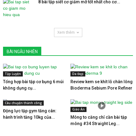
8 bài tập siết cơ giảm mỡ tốt nhất cho cơ...
Xem thêm
BÀI NGẪU NHIÊN
Tập Luyện
Da Đẹp
Tổng hợp bài tập cơ bụng 6 múi
Review kem se khít lỗ chân lông
không dụng cụ...
Bioderma Sebium Pore Refiner
Câu chuyện thành công
Giáo Án
Động lực tập gym tăng cân:
hành trình tăng 10kg của...
Mông to căng chỉ cần bài tập
mông #34 Straight Leg...