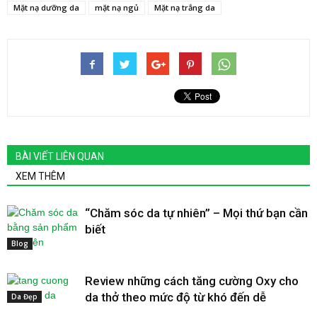
Mặt nạ dưỡng da
mặt nạ ngủ
Mặt nạ trắng da
BÀI VIẾT LIÊN QUAN
XEM THÊM
“Chăm sóc da tự nhiên” – Mọi thứ bạn cần
biết
Blog
Review những cách tăng cường Oxy cho
da thở theo mức độ từ khó đến dễ
Da Đẹp