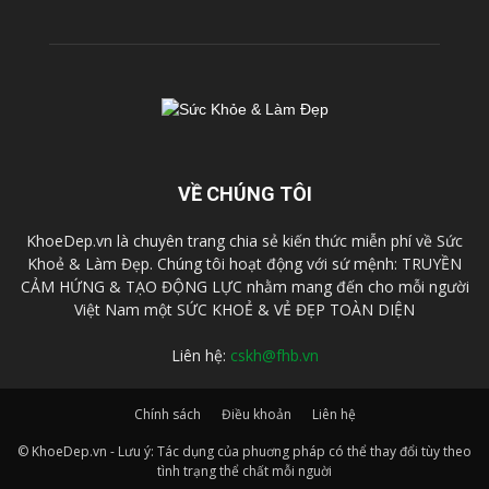
VỀ CHÚNG TÔI
KhoeDep.vn là chuyên trang chia sẻ kiến thức miễn phí về Sức
Khoẻ & Làm Đẹp. Chúng tôi hoạt động với sứ mệnh: TRUYỀN
CẢM HỨNG & TẠO ĐỘNG LỰC nhằm mang đến cho mỗi người
Việt Nam một SỨC KHOẺ & VẺ ĐẸP TOÀN DIỆN
Liên hệ:
cskh@fhb.vn
Chính sách
Điều khoản
Liên hệ
© KhoeDep.vn - Lưu ý: Tác dụng của phuơng pháp có thể thay đổi tùy theo
tình trạng thể chất mỗi nguời