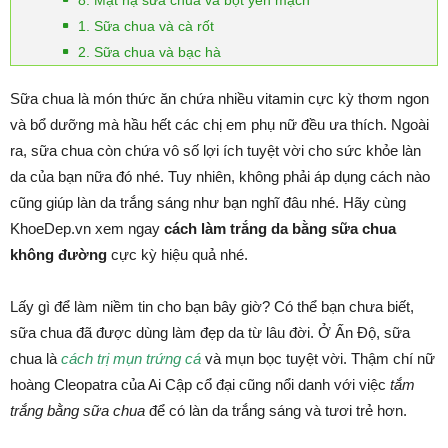
8. Mặt nạ sữa chua và bột yến mạch
1. Sữa chua và cà rốt
2. Sữa chua và bạc hà
Sữa chua là món thức ăn chứa nhiều vitamin cực kỳ thơm ngon
và bổ dưỡng mà hầu hết các chị em phụ nữ đều ưa thích. Ngoài
ra, sữa chua còn chứa vô số lợi ích tuyệt vời cho sức khỏe làn
da của bạn nữa đó nhé. Tuy nhiên, không phải áp dụng cách nào
cũng giúp làn da trắng sáng như bạn nghĩ đâu nhé. Hãy cùng
KhoeDep.vn xem ngay
cách làm trắng da bằng sữa chua
không đường
cực kỳ hiệu quả nhé.
Lấy gì để làm niềm tin cho bạn bây giờ? Có thể bạn chưa biết,
sữa chua đã được dùng làm đẹp da từ lâu đời. Ở Ấn Độ, sữa
chua là
cách trị mụn trứng cá
và mụn bọc tuyệt vời. Thậm chí nữ
hoàng Cleopatra của Ai Cập cổ đại cũng nổi danh với việc
tắm
trắng bằng sữa chua
để có làn da trắng sáng và tươi trẻ hơn.