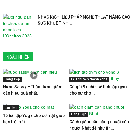
NHẠC KỊCH: LIỆU PHÁP NGHỆ THUẬT NÂNG CAO
SỨC KHỎE TINH...
NGẪU NHIÊN
Dáng Đẹp
Câu chuyện thành công
Nước Sassy – Thần dược giảm
Cô gái 9x chia sẻ lịch tập gym
cân hiệu quả nhất...
cho nữ cho...
Làm Đẹp
Dáng Đẹp
15 bài tập Yoga cho cơ mặt giúp
bạn trẻ mãi...
Cách giảm cân bằng chuối của
người Nhật dễ như ăn...