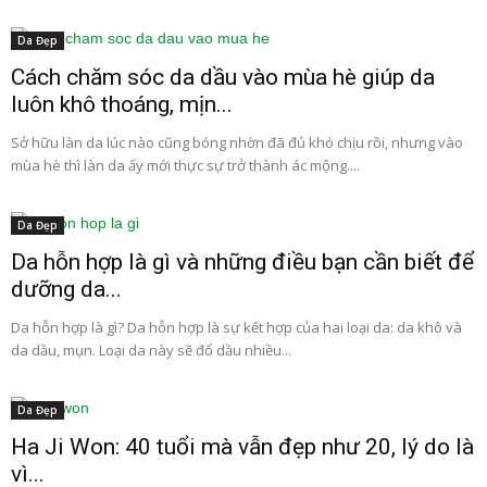
Da Đẹp
Cách chăm sóc da dầu vào mùa hè giúp da
luôn khô thoáng, mịn...
Sở hữu làn da lúc nào cũng bóng nhờn đã đủ khó chịu rồi, nhưng vào
mùa hè thì làn da ấy mới thực sự trở thành ác mộng....
Da Đẹp
Da hỗn hợp là gì và những điều bạn cần biết để
dưỡng da...
Da hỗn hợp là gì? Da hỗn hợp là sự kết hợp của hai loại da: da khô và
da dầu, mụn. Loại da này sẽ đổ dầu nhiều...
Da Đẹp
Ha Ji Won: 40 tuổi mà vẫn đẹp như 20, lý do là
vì...