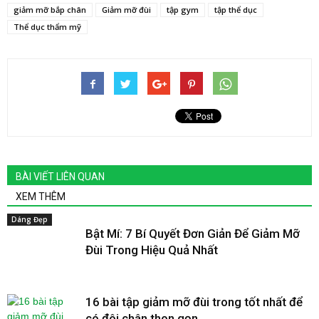
giảm mỡ bắp chân
Giảm mỡ đùi
tập gym
tập thể dục
Thể dục thẩm mỹ
BÀI VIẾT LIÊN QUAN
XEM THÊM
Dáng Đẹp
Bật Mí: 7 Bí Quyết Đơn Giản Để Giảm Mỡ
Đùi Trong Hiệu Quả Nhất
16 bài tập giảm mỡ đùi trong tốt nhất để
có đôi chân thon gọn