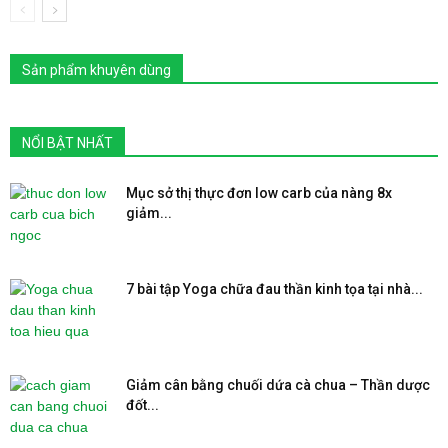
Sản phẩm khuyên dùng
NỔI BẬT NHẤT
Mục sở thị thực đơn low carb của nàng 8x
giảm...
7 bài tập Yoga chữa đau thần kinh tọa tại nhà...
Giảm cân bằng chuối dứa cà chua – Thần dược
đốt...