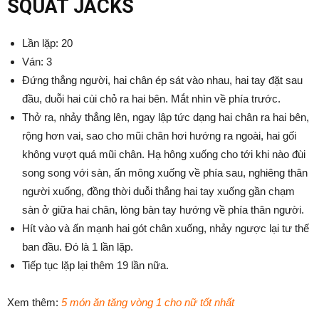
SQUAT JACKS
Lần lặp: 20
Ván: 3
Đứng thẳng người, hai chân ép sát vào nhau, hai tay đặt sau
đầu, duỗi hai cùi chỏ ra hai bên. Mắt nhìn về phía trước.
Thở ra, nhảy thẳng lên, ngay lập tức dạng hai chân ra hai bên,
rộng hơn vai, sao cho mũi chân hơi hướng ra ngoài, hai gối
không vượt quá mũi chân. Hạ hông xuống cho tới khi nào đùi
song song với sàn, ấn mông xuống về phía sau, nghiêng thân
người xuống, đồng thời duỗi thẳng hai tay xuống gần chạm
sàn ở giữa hai chân, lòng bàn tay hướng về phía thân người.
Hít vào và ấn mạnh hai gót chân xuống, nhảy ngược lại tư thế
ban đầu. Đó là 1 lần lặp.
Tiếp tục lặp lại thêm 19 lần nữa.
Xem thêm:
5 món ăn tăng vòng 1 cho nữ tốt nhất