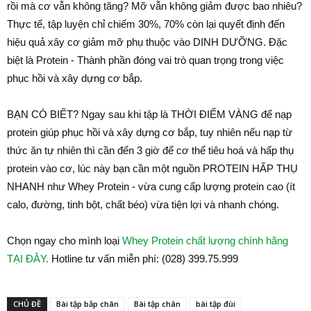
rồi mà cơ vẫn không tăng? Mỡ vẫn không giảm được bao nhiêu?
Thực tế, tập luyện chỉ chiếm 30%, 70% còn lại quyết định đến
hiệu quả xây cơ giảm mỡ phụ thuộc vào DINH DƯỠNG. Đặc
biệt là Protein - Thành phần đóng vai trò quan trọng trong việc
phục hồi và xây dựng cơ bắp.
BẠN CÓ BIẾT? Ngay sau khi tập là THỜI ĐIỂM VÀNG để nạp
protein giúp phục hồi và xây dựng cơ bắp, tuy nhiên nếu nạp từ
thức ăn tự nhiên thì cần đến 3 giờ để cơ thể tiêu hoá và hấp thụ
protein vào cơ, lúc này bạn cần một nguồn PROTEIN HẤP THỤ
NHANH như Whey Protein - vừa cung cấp lượng protein cao (ít
calo, đường, tinh bột, chất béo) vừa tiện lợi và nhanh chóng.
Chọn ngay cho mình loại
Whey Protein chất lượng chính hãng
TẠI ĐÂY.
Hotline tư vấn miễn phí: (028) 399.75.999
CHỦ ĐỀ
Bài tập bắp chân
Bài tập chân
bài tập đùi