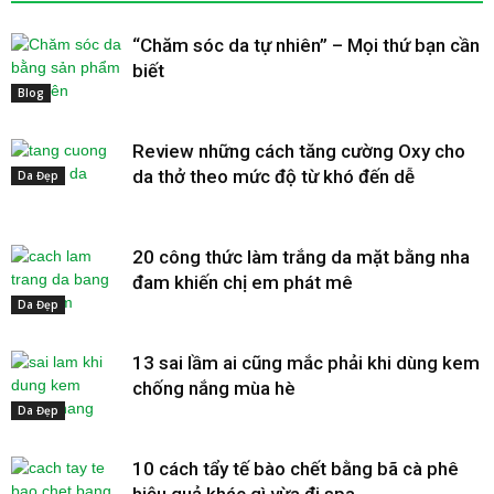
“Chăm sóc da tự nhiên” – Mọi thứ bạn cần
biết
Blog
Review những cách tăng cường Oxy cho
da thở theo mức độ từ khó đến dễ
Da Đẹp
20 công thức làm trắng da mặt bằng nha
đam khiến chị em phát mê
Da Đẹp
13 sai lầm ai cũng mắc phải khi dùng kem
chống nắng mùa hè
Da Đẹp
10 cách tẩy tế bào chết bằng bã cà phê
hiệu quả khác gì vừa đi spa