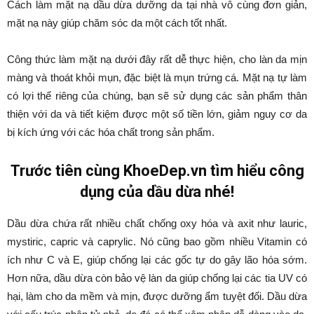
Cách làm mặt nạ dầu dừa dưỡng da tại nhà vô cùng đơn giản,
mặt nạ này giúp chăm sóc da một cách tốt nhất.
Công thức làm mặt nạ dưới đây rất dễ thực hiện, cho làn da mịn
màng và thoát khỏi mụn, đặc biệt là mụn trứng cá. Mặt nạ tự làm
có lợi thế riêng của chúng, bạn sẽ sử dụng các sản phẩm thân
thiện với da và tiết kiệm được một số tiền lớn, giảm nguy cơ da
bị kích ứng với các hóa chất trong sản phẩm.
Trước tiên cùng KhoeDep.vn tìm hiểu công
dụng của dầu dừa nhé!
Dầu dừa chứa rất nhiều chất chống oxy hóa và axit như lauric,
mystiric, capric và caprylic. Nó cũng bao gồm nhiều Vitamin có
ích như C và E, giúp chống lại các gốc tự do gây lão hóa sớm.
Hơn nữa, dầu dừa còn bảo vệ làn da giúp chống lại các tia UV có
hại, làm cho da mềm và mịn, được dưỡng ẩm tuyệt đối. Dầu dừa