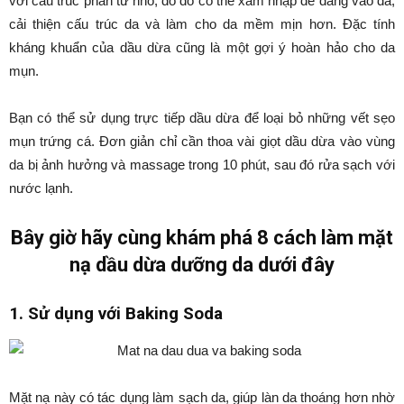
với cấu trúc phân tử nhỏ, do đó có thể xâm nhập dễ dàng vào da,
cải thiện cấu trúc da và làm cho da mềm mịn hơn. Đặc tính
kháng khuẩn của dầu dừa cũng là một gợi ý hoàn hảo cho da
mụn.
Bạn có thể sử dụng trực tiếp dầu dừa để loại bỏ những vết sẹo
mụn trứng cá. Đơn giản chỉ cần thoa vài giọt dầu dừa vào vùng
da bị ảnh hưởng và massage trong 10 phút, sau đó rửa sạch với
nước lạnh.
Bây giờ hãy cùng khám phá 8 cách làm mặt
nạ dầu dừa dưỡng da dưới đây
1. Sử dụng với Baking Soda
Mặt nạ này có tác dụng làm sạch da, giúp làn da thoáng hơn nhờ