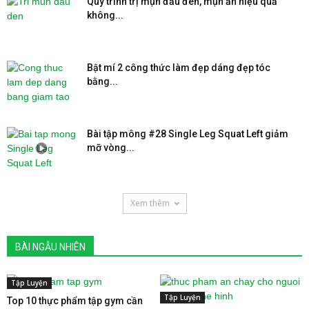
Quy trình trị mụn đầu đen, mụn ẩn hiệu quả
không...
Bật mí 2 công thức làm đẹp dáng đẹp tóc
bằng...
Bài tập mông #28 Single Leg Squat Left giảm
mỡ vòng...
Xem thêm
BÀI NGẪU NHIÊN
Tập Luyện
Tập Luyện
Top 10 thực phẩm tập gym cần