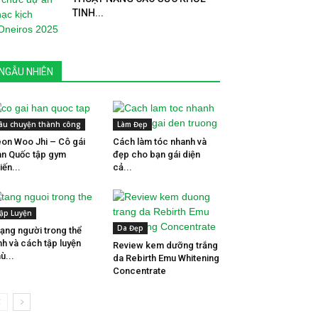
TINH...
NGẪU NHIÊN
âu chuyện thành công
Làm Đẹp
on Woo Jhi – Cô gái
Cách làm tóc nhanh và
n Quốc tập gym
đẹp cho bạn gái diện
iến...
cả...
ập Luyện
Da Đẹp
tạng người trong thể
nh và cách tập luyện
Review kem dưỡng trắng
ù...
da Rebirth Emu Whitening
Concentrate