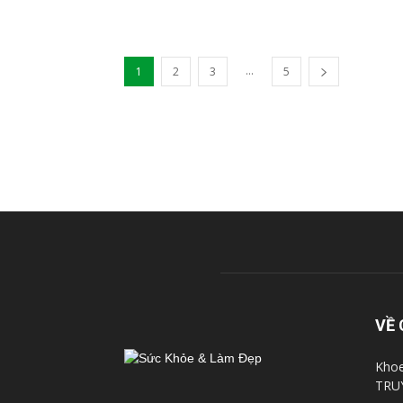
...
1
2
3
5
VỀ 
Khoe
TRU