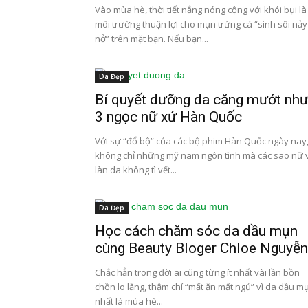
Vào mùa hè, thời tiết nắng nóng cộng với khói bụi là
môi trường thuận lợi cho mụn trứng cá “sinh sôi nảy
nở” trên mặt bạn. Nếu bạn...
Da Đẹp
Bí quyết dưỡng da căng mướt nh
3 ngọc nữ xứ Hàn Quốc
Với sự “đổ bộ” của các bộ phim Hàn Quốc ngày nay
không chỉ những mỹ nam ngôn tình mà các sao nữ 
làn da không tì vết...
Da Đẹp
Học cách chăm sóc da dầu mụn
cùng Beauty Bloger Chloe Nguyễn
Chắc hẳn trong đời ai cũng từng ít nhất vài lần bồn
chồn lo lắng, thậm chí “mất ăn mất ngủ” vì da dầu m
nhất là mùa hè...