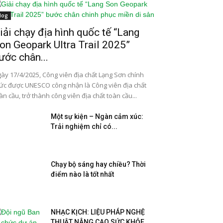
log
iải chạy địa hình quốc tế “Lang
on Geopark Ultra Trail 2025”
ước chân...
ày 17/4/2025, Công viên địa chất Lạng Sơn chính
ức được UNESCO công nhận là Công viên địa chất
àn cầu, trở thành công viên địa chất toàn cầu...
Một sự kiện – Ngàn cảm xúc:
Trải nghiệm chỉ có...
Chạy bộ sáng hay chiều? Thời
điểm nào là tốt nhất
NHẠC KỊCH: LIỆU PHÁP NGHỆ
THUẬT NÂNG CAO SỨC KHỎE