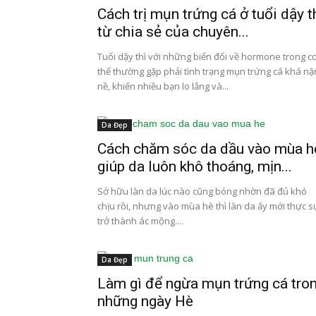
Cách trị mụn trứng cá ở tuổi dậy t
từ chia sẻ của chuyên...
Tuổi dậy thì với những biến đổi về hormone trong c
thể thường gặp phải tình trạng mụn trứng cá khá nặ
nề, khiến nhiều bạn lo lắng và...
Da Đẹp
Cách chăm sóc da dầu vào mùa h
giúp da luôn khô thoáng, mịn...
Sở hữu làn da lúc nào cũng bóng nhờn đã đủ khó
chịu rồi, nhưng vào mùa hè thì làn da ấy mới thực s
trở thành ác mộng....
Da Đẹp
Làm gì để ngừa mụn trứng cá tro
những ngày Hè