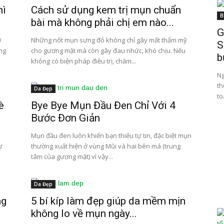
hì
Cách sử dụng kem trị mụn chuẩn
B
bài mà không phải chị em nào...
G
ơ
Những nốt mụn sưng đỏ không chỉ gây mất thẩm mỹ
S
ng
cho gương mặt mà còn gây đau nhức, khó chịu. Nếu
b
không có biện pháp điều trị, chăm...
Ng
th
Da Đẹp
to
è
Bye Bye Mụn Đầu Đen Chỉ Với 4
Bước Đơn Giản
Mụn đầu đen luôn khiến bạn thiếu tự tin, đặc biệt mụn
ự
thường xuất hiện ở vùng Mũi và hai bên má (trung
tâm của gương mặt) vì vậy...
Da Đẹp
ng
5 bí kíp làm đẹp giúp da mềm mịn
không lo về mụn ngày...