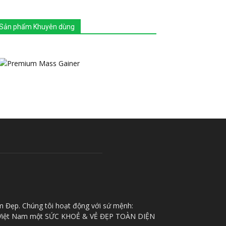
Sản phẩm Khuyên dùng
m Đẹp. Chúng tôi hoạt động với sứ mệnh:
iệt Nam một SỨC KHOẺ & VẺ ĐẸP TOÀN DIỆN