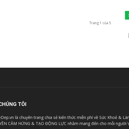
Trang 1 của 5
CHÚNG TÔI
Dep.vn là chuyên trang chia sẻ kiến thức miễn phí về Sức Khoẻ & Là
YỀN CẢM HỨNG & TẠO ĐỘNG LỰC nhằm mang đến cho mỗi người V