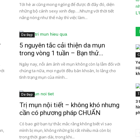
Tới hè ai cũng mong ngóng để được đi đây đó, diện
những bộ cánh sexy xinh đẹp….Nhưng với thời tiết
nắng nóng như thế này thì việc làm...
Da Đẹp
ư
5 nguyên tắc cải thiện da mụn
trong vòng 1 tuần – Bạn thử...
C
Ye
,
Ngày nay, nỗi ám ảnh về mụn không còn lạ lẫm đối với
Hà
với
chúng ta nữa, mọi người đều băn khoăn, lo lắng cho
kh
tình trạng mụn của mình...
T
Da Đẹp
3 
Trị mụn nội tiết – không khó nhưng
hì
cần có phương pháp CHUẨN
ph
Có bao giờ bạn tự thắc mắc rằng không biết vì sao
ụn,
mình bị mụn, không những bị rất nhiều mà còn bị
trong thời gian dài, trong khi...