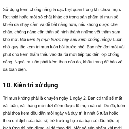
Sử dụng kem chống nắng là đặc biệt quan trọng khi chữa mụn.
Retinoid hoặc một số chất khác có trong sản phẩm trị mụn sẽ
khiến da nhạy cảm và dễ bắt nắng hơn, nếu không được che
chắn, chống nắng cẩn thận sẽ hình thành những vết thâm sạm
khó mờ.
Bôi kem trị mụn trước hay sau kem chống nắng?
Luôn
nhớ quy tắc kem trị mụn luôn bôi trước nhé. Bạn nên đợi một vài
phút cho kem thẩm thấu vào da rồi mới tiếp tục đến lớp chống
nắng. Ngoài ra luôn phải kèm theo nón áo, khẩu trang để bảo vệ
da toàn diện.
10. Kiên trì sử dụng
Trị mụn không phải là chuyện ngày 1 ngày 2. Bạn có thể sẽ mất
vài tuần, vài tháng mới dứt điểm được lũ mụn xấu xí. Do đó, luôn
phải thoa kem đều đặn mỗi ngày và duy trì ít nhất 6 tuần hoặc
theo chỉ định của bác sĩ, trừ trường hợp da bạn có dấu hiệu bị
kích ứng thì nên dừng lại để theo dõi. Một số sản phẩm khi mới