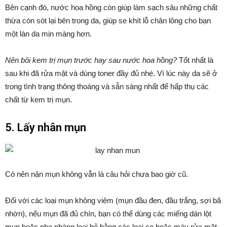
Bên cạnh đó, nước hoa hồng còn giúp làm sạch sâu những chất
thừa còn sót lại bên trong da, giúp se khít lỗ chân lông cho bạn
một làn da mịn màng hơn.
Nên bôi kem trị mụn trước hay sau nước hoa hồng?
Tốt nhất là
sau khi đã rửa mặt và dùng toner đầy đủ nhé. Vì lúc này da sẽ ở
trong tình trạng thông thoáng và sẵn sàng nhất để hấp thụ các
chất từ kem trị mụn.
5. Lấy nhân mụn
Có nên nặn mụn không vẫn là câu hỏi chưa bao giờ cũ.
Đối với các loại mụn không viêm (mụn đầu đen, đầu trắng, sợi bã
nhờn), nếu mụn đã đủ chín, bạn có thể dùng các miếng dán lột
mụn hoặc nhẹ nhàng loại bỏ bằng các loại cọ hoặc máy rửa mặt.