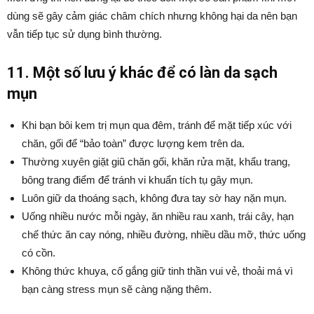
dùng sẽ gây cảm giác châm chích nhưng không hại da nên bạn
vẫn tiếp tục sử dụng bình thường.
11. Một số lưu ý khác để có làn da sạch
mụn
Khi bạn bôi kem trị mụn qua đêm, tránh để mặt tiếp xúc với
chăn, gối để “bảo toàn” được lượng kem trên da.
Thường xuyên giặt giũ chăn gối, khăn rửa mặt, khẩu trang,
bông trang điểm để tránh vi khuẩn tích tụ gây mụn.
Luôn giữ da thoáng sạch, không đưa tay sờ hay nặn mụn.
Uống nhiều nước mỗi ngày, ăn nhiều rau xanh, trái cây, hạn
chế thức ăn cay nóng, nhiều đường, nhiều dầu mỡ, thức uống
có cồn.
Không thức khuya, cố gắng giữ tinh thần vui vẻ, thoải má vì
bạn càng stress mụn sẽ càng nặng thêm.