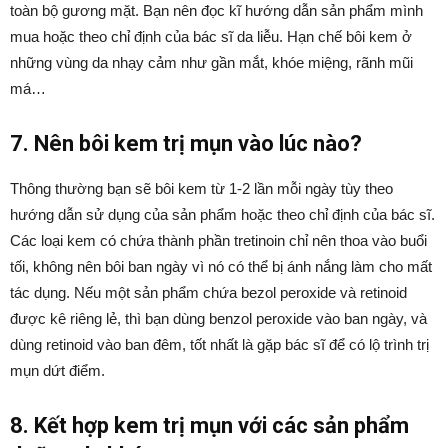
toàn bộ gương mặt. Bạn nên đọc kĩ hướng dẫn sản phẩm mình
mua hoặc theo chỉ định của bác sĩ da liễu. Hạn chế bôi kem ở
những vùng da nhạy cảm như gần mắt, khóe miệng, rãnh mũi
má…
7. Nên bôi kem trị mụn vào lúc nào?
Thông thường bạn sẽ bôi kem từ 1-2 lần mỗi ngày tùy theo
hướng dẫn sử dụng của sản phẩm hoặc theo chỉ định của bác sĩ.
Các loại kem có chứa thành phần tretinoin chỉ nên thoa vào buổi
tối, không nên bôi ban ngày vì nó có thể bị ánh nắng làm cho mất
tác dụng. Nếu một sản phẩm chứa bezol peroxide và retinoid
được kê riêng lẻ, thì bạn dùng benzol peroxide vào ban ngày, và
dùng retinoid vào ban đêm, tốt nhất là gặp bác sĩ để có lộ trình trị
mụn dứt điểm.
8. Kết hợp kem trị mụn với các sản phẩm