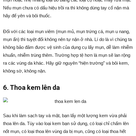
Nếu mụn chưa có dấu hiệu trồi ra thì không dùng tay cố nặn mà
hãy để yên và bôi thuốc.
Đối với các loại mụn viêm (mụn mủ, mụn trứng cá, mụn u nang,
mụn ẩn) thì tuyệt đối không nên tự nặn ở nhà. Lí do là vì chúng ta
không bảo đảm được vệ sinh của dụng cụ lấy mụn, dễ làm nhiễm
khuẩn, nhiễm trùng thêm. Trường hợp tệ hơn là mụn sẽ lan rộng
ra các vùng da khác. Hãy giữ nguyên “hiện trường” và bôi kem,
không sờ, không nặn.
6. Thoa kem lên da
Sau khi làm sạch tay và mặt, bạn lấy một lượng kem vừa phải
thoa lên da. Tùy vào loại kem bạn sử dụng, có loại chỉ chấm lên
nốt mụn, có loại thoa lên vùng da bị mụn, cũng có loại thoa hết