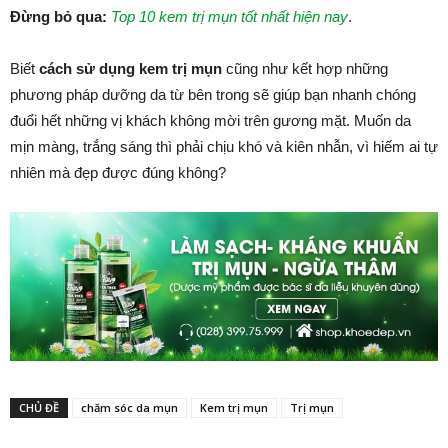
Đừng bỏ qua:
Top 10 kem trị mụn tốt nhất hiện nay
.
Biết
cách sử dụng kem trị mụn
cũng như kết hợp những
phương pháp dưỡng da từ bên trong sẽ giúp bạn nhanh chóng
đuổi hết những vị khách không mời trên gương mặt. Muốn da
mịn màng, trắng sáng thì phải chịu khó và kiên nhẫn, vì hiếm ai tự
nhiên mà đẹp được đúng không?
CHỦ ĐỀ
chăm sóc da mụn
Kem trị mụn
Trị mụn