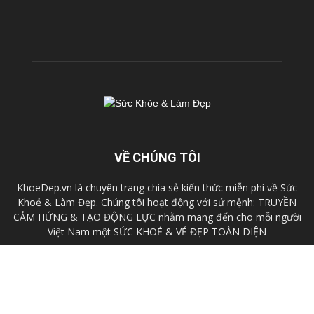
VỀ CHÚNG TÔI
KhoeDep.vn là chuyên trang chia sẻ kiến thức miễn phí về Sức
Khoẻ & Làm Đẹp. Chúng tôi hoạt động với sứ mệnh: TRUYỀN
CẢM HỨNG & TẠO ĐỘNG LỰC nhằm mang đến cho mỗi người
Việt Nam một SỨC KHOẺ & VẺ ĐẸP TOÀN DIỆN
Liên hệ:
cskh@fhb.vn
Chính sách
Điều khoản
Liên hệ