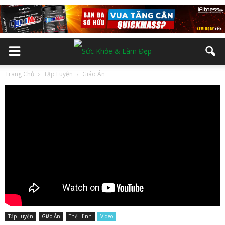
Trang Chủ
Tập Luyện
Giáo Án
Tập Luyện
Giáo Án
Thể Hình
Video