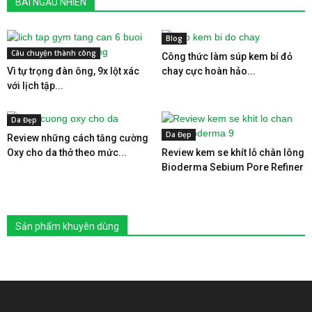
BÀI NGẪU NHIÊN
Blog
Câu chuyện thành công
Công thức làm súp kem bí đỏ
Vì tự trọng đàn ông, 9x lột xác
chay cực hoàn hảo...
với lịch tập...
Da Đẹp
Da Đẹp
Review những cách tăng cường
Oxy cho da thở theo mức...
Review kem se khít lỗ chân lông
Bioderma Sebium Pore Refiner
Sản phẩm khuyên dùng