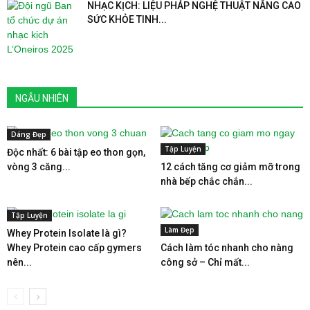
NHẠC KỊCH: LIỆU PHÁP NGHỆ THUẬT NÂNG CAO
SỨC KHỎE TINH...
NGẪU NHIÊN
Dáng Đẹp
Tập Luyện
Độc nhất: 6 bài tập eo thon gọn,
vòng 3 căng...
12 cách tăng cơ giảm mỡ trong
nhà bếp chắc chắn...
Tập Luyện
Làm Đẹp
Whey Protein Isolate là gì?
Whey Protein cao cấp gymers
Cách làm tóc nhanh cho nàng
nên...
công sở – Chỉ mất...