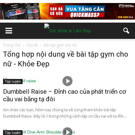
Trang Chủ
Chủ đề
Bài tập gym cho nữ
Tổng hợp nội dung về bài tập gym cho
nữ - Khỏe Đẹp
Tập Luyện
Dumbbell Raise – Đỉnh cao của phát triển cơ
cầu vai bằng tạ đôi
Xin chào các bạn, hôm nay chúng ta sẽ cùng tham khảo bài tập
Dumbbell Raise. Đây là 1 trong những cách tập cơ cầu vai với tạ đôi...
Tập Luyện