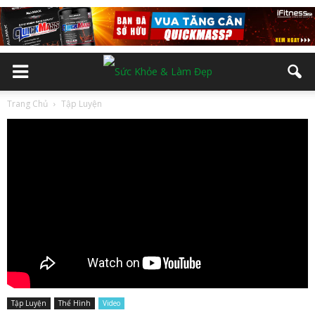
Trang Chủ
Tập Luyện
Tập Luyện
Thể Hình
Video