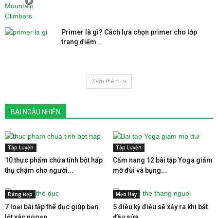
Primer là gì? Cách lựa chọn primer cho lớp
trang điểm...
Xem thêm
BÀI NGẪU NHIÊN
Tập Luyện
Tập Luyện
10 thực phẩm chứa tinh bột hấp
Cẩm nang 12 bài tập Yoga giảm
thụ chậm cho người...
mỡ đùi và bụng...
Dáng Đẹp
Mẹo Hay
7 loại bài tập thể dục giúp bạn
5 điều kỳ điệu sẽ xảy ra khi bắt
lột xác ngoạn...
đầu sửa...