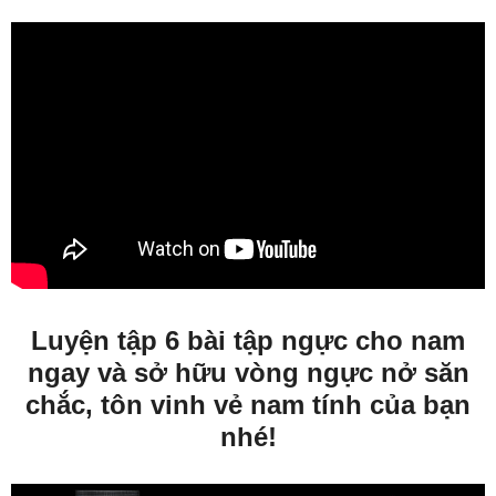
Luyện tập 6 bài tập ngực cho nam
ngay và sở hữu vòng ngực nở săn
chắc, tôn vinh vẻ nam tính của bạn
nhé!