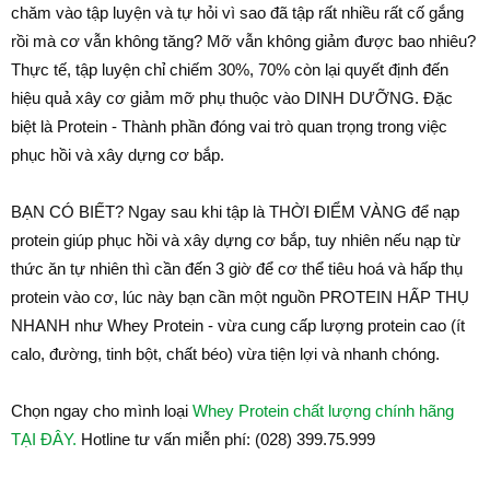
chăm vào tập luyện và tự hỏi vì sao đã tập rất nhiều rất cố gắng
rồi mà cơ vẫn không tăng? Mỡ vẫn không giảm được bao nhiêu?
Thực tế, tập luyện chỉ chiếm 30%, 70% còn lại quyết định đến
hiệu quả xây cơ giảm mỡ phụ thuộc vào DINH DƯỠNG. Đặc
biệt là Protein - Thành phần đóng vai trò quan trọng trong việc
phục hồi và xây dựng cơ bắp.
BẠN CÓ BIẾT? Ngay sau khi tập là THỜI ĐIỂM VÀNG để nạp
protein giúp phục hồi và xây dựng cơ bắp, tuy nhiên nếu nạp từ
thức ăn tự nhiên thì cần đến 3 giờ để cơ thể tiêu hoá và hấp thụ
protein vào cơ, lúc này bạn cần một nguồn PROTEIN HẤP THỤ
NHANH như Whey Protein - vừa cung cấp lượng protein cao (ít
calo, đường, tinh bột, chất béo) vừa tiện lợi và nhanh chóng.
Chọn ngay cho mình loại
Whey Protein chất lượng chính hãng
TẠI ĐÂY.
Hotline tư vấn miễn phí: (028) 399.75.999