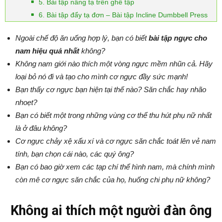
5. Bài tập nâng tạ trên ghế tập
6. Bài tập đẩy tạ đơn – Bài tập Incline Dumbbell Press
Ngoài chế độ ăn uống hợp lý, bạn có biết
bài tập ngực cho
nam hiệu quả nhất
không?
Không nam giới nào thích một vòng ngực mềm nhũn cả. Hãy
loại bỏ nó đi và tạo cho mình cơ ngực đầy sức mạnh!
Bạn thấy cơ ngực bạn hiện tại thế nào? Săn chắc hay nhão
nhoẹt?
Bạn có biết một trong những vùng cơ thể thu hút phụ nữ nhất
là ở đâu không?
Cơ ngực chảy xệ xấu xí và cơ ngực săn chắc toát lên vẻ nam
tính, bạn chọn cái nào, các quý ông?
Bạn có bao giờ xem các tạp chí thể hình nam, mà chính mình
còn mê cơ ngực săn chắc của họ, huống chi phụ nữ không?
Không ai thích một người đàn ông