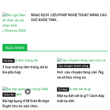
NHẠC KỊCH: LIỆU PHÁP NGHỆ THUẬT NÂNG CAO
SỨC KHỎE TINH...
NGẪU NHIÊN
Da Đẹp
Câu chuyện thành công
3 loại mặt nạ làm trắng da từ
bia phù hợp...
Hot: câu chuyện tăng cân 7kg
và sở hữu vòng eo...
Da Đẹp
Giáo Án
Mặt nạ đất sét là gì? Cách đắp
Bài tập bụng #28 Side Bridge
mặt nạ đất...
Right cho eo săn chắc...