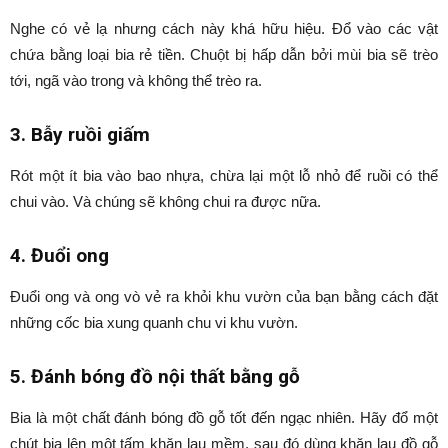
Nghe có vẻ lạ nhưng cách này khá hữu hiệu. Đổ vào các vật
chứa bằng loại bia rẻ tiền. Chuột bị hấp dẫn bởi mùi bia sẽ trèo
tới, ngã vào trong và không thể trèo ra.
3. Bẫy ruồi giấm
Rót một ít bia vào bao nhựa, chừa lại một lỗ nhỏ để ruồi có thể
chui vào. Và chúng sẽ không chui ra được nữa.
4. Đuổi ong
Đuổi ong và ong vò vẻ ra khỏi khu vườn của bạn bằng cách đặt
những cốc bia xung quanh chu vi khu vườn.
5. Đánh bóng đồ nội thất bằng gỗ
Bia là một chất đánh bóng đồ gỗ tốt đến ngạc nhiên. Hãy đổ một
chút bia lên một tấm khăn lau mềm, sau đó dùng khăn lau đồ gỗ