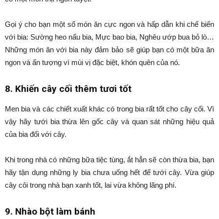
Gọi ý cho bạn một số món ăn cực ngon và hấp dẫn khi chế biến
với bia: Sường heo nấu bia, Mực bao bia, Nghêu ướp bua bỏ lò…
Những món ăn với bia này đảm bảo sẽ giúp bạn có một bữa ăn
ngon và ấn tượng vì mùi vị đặc biệt, khón quên của nó.
8. Khiến cây cối thêm tươi tốt
Men bia và các chiết xuất khác có trong bia rất tốt cho cây cối. Vì
vậy hãy tưới bia thừa lên gốc cây và quan sát những hiệu quả
của bia đối với cây.
Khi trong nhà có những bữa tiệc tùng, ắt hẳn sẽ còn thừa bia, bạn
hãy tận dụng những ly bia chưa uống hết để tưới cây. Vừa giúp
cây côi trong nhà bạn xanh tốt, lai vừa không lãng phí.
9. Nhào bột làm bánh