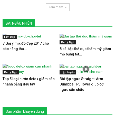
Xem thêm
BÀI NGẪU NHIÊN
Làm Đẹp
Dáng Đẹp
7 Gợi ý mix đồ đẹp 2017 cho
các nàng tha...
8 bài tập thể dục thẩm mỹ giảm
mỡ bụng tốt...
Dáng Đẹp
Tập Luyện
Top 5 loại nước detox giảm cân
Bài tập ngực Straight-Arm
nhanh bằng dâu tây
Dumbbell Pullover giúp cơ
ngực săn chắc
Sản phẩm khuyên dùng