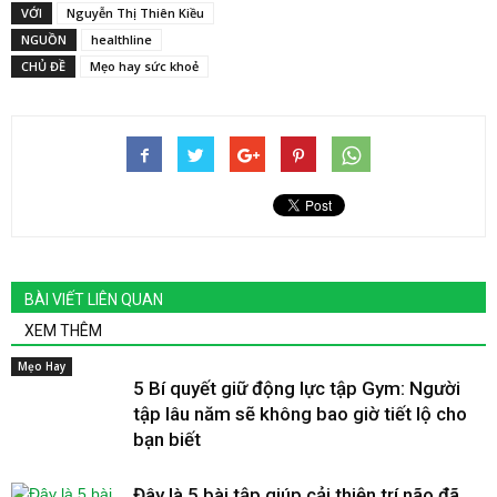
VỚI
Nguyễn Thị Thiên Kiều
NGUỒN
healthline
CHỦ ĐỀ
Mẹo hay sức khoẻ
BÀI VIẾT LIÊN QUAN
XEM THÊM
Mẹo Hay
5 Bí quyết giữ động lực tập Gym: Người
tập lâu năm sẽ không bao giờ tiết lộ cho
bạn biết
Đây là 5 bài tập giúp cải thiện trí não đã