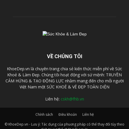
VỀ CHÚNG TÔI
KhoeDep.vn là chuyên trang chia sẻ kiến thức miễn phí về Sức
Khoẻ & Làm Đẹp. Chúng tôi hoạt động với sứ mệnh: TRUYỀN
CẢM HỨNG & TẠO ĐỘNG LỰC nhằm mang đến cho mỗi người
Việt Nam một SỨC KHOẺ & VẺ ĐẸP TOÀN DIỆN
Liên hệ:
cskh@fhb.vn
Chính sách
Điều khoản
Liên hệ
© KhoeDep.vn - Lưu ý: Tác dụng của phuơng pháp có thể thay đổi tùy theo