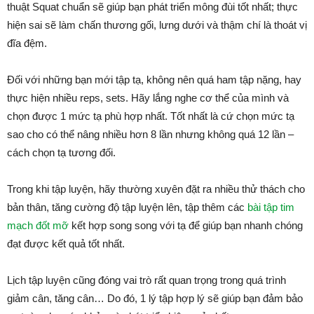
thuật Squat chuẩn sẽ giúp bạn phát triển mông đùi tốt nhất; thực
hiện sai sẽ làm chấn thương gối, lưng dưới và thậm chí là thoát vị
đĩa đệm.
Đối với những bạn mới tập tạ, không nên quá ham tập nặng, hay
thực hiện nhiều reps, sets. Hãy lắng nghe cơ thể của mình và
chọn được 1 mức tạ phù hợp nhất. Tốt nhất là cứ chọn mức tạ
sao cho có thể nâng nhiều hơn 8 lần nhưng không quá 12 lần –
cách chọn tạ tương đối.
Trong khi tập luyện, hãy thường xuyên đặt ra nhiều thử thách cho
bản thân, tăng cường độ tập luyện lên, tập thêm các
bài tập tim
mạch đốt mỡ
kết hợp song song với tạ để giúp bạn nhanh chóng
đạt được kết quả tốt nhất.
Lịch tập luyện cũng đóng vai trò rất quan trọng trong quá trình
giảm cân, tăng cân… Do đó, 1 lý tập hợp lý sẽ giúp bạn đảm bảo