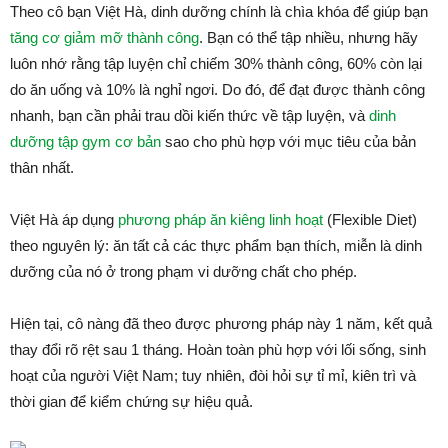
Theo cô bạn Việt Hà, dinh dưỡng chính là chìa khóa để giúp bạn
tăng cơ giảm mỡ thành công
. Bạn có thể tập nhiều, nhưng hãy
luôn nhớ rằng tập luyện chỉ chiếm 30% thành công, 60% còn lại
do ăn uống và 10% là nghỉ ngơi. Do đó, để đạt được thành công
nhanh, bạn cần phải trau dồi kiến thức về tập luyện, và
dinh
dưỡng tập gym cơ bản
sao cho phù hợp với mục tiêu của bản
thân nhất.
Việt Hà áp dụng
phương pháp ăn kiêng linh hoạt
(Flexible Diet)
theo nguyên lý: ăn tất cả các thực phẩm bạn thích, miễn là dinh
dưỡng của nó ở trong phạm vi dưỡng chất cho phép.
Hiện tại, cô nàng đã theo được phương pháp này 1 năm, kết quả
thay đổi rõ rệt sau 1 tháng. Hoàn toàn phù hợp với lối sống, sinh
hoạt của người Việt Nam; tuy nhiên, đòi hỏi sự tỉ mỉ, kiên trì và
thời gian để kiểm chứng sự hiệu quả.