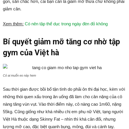
gọn, săn chắc hơn, cái bạn cần là giảm mỡ thừa chứ không phải
giảm cân.
Xem thêm:
Có nên tập thể dục trong ngày đèn đỏ không
Bí quyết giảm mỡ tăng cơ nhờ tập
gym của Việt hà
Có ai muốn eo này hem
Sau thời gian được bồi bổ tận tình do phải ôn thi đại học, kèm với
những thói quen xấu trong ăn uống đã làm cho cân nặng của cô
nàng tăng vùn vụt. Vào thời điểm này, cô nàng cao 1m60, nặng
55kg. Cũng giống như khá nhiều chị em phụ nữ Việt, tạng người
Việt Hà thuộc dạng Skinny Fat – nhìn thì khá cân đối, nhưng
lượng mỡ cao, đặc biệt quanh bụng, mông, đùi và cánh tay.