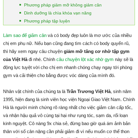
Phương pháp giảm mỡ không giảm cân
Dinh dưỡng là chìa khóa vạn năng
Phương pháp tập luyện
Làm sao để giảm cân
và có body đẹp luôn là mơ ước của nhiều
chị em phụ nữ. Nếu bạn cũng đang tìm cách có body quyến rũ,
thì hãy xem ngay câu chuyện
giảm mỡ tăng cơ nhờ tập gym
của Việt Hà
đi nhé. Chính
câu chuyện lột xác nhờ gym
này sẽ là
động lực tuyệt vời cho chị em nhanh chóng chạy ngay tới phòng
gym và cải thiện cho bằng được vóc dáng của mình đó.
Nhân vật chính của chúng ta là
Trần Trương Việt Hà
, sinh năm
1995, hiện đang là sinh viên học viện Ngoại Giao Việt Nam. Chính
Hà là người minh chứng rõ ràng nhất cho việc giảm cân cấp tốc,
và nhận hậu quả vô cùng tại hại như rụng tóc, sạm da, rối loạn
kinh nguyệt. Cô nàng 9x chia sẻ, đừng bao giờ quá ám ảnh bản
thân với số cân nặng cần phải giảm đi vì nếu muốn cơ thể thon