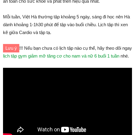
an toàn cho sức khỏe và phát triển hiệu quả nhất.
Mỗi tuần, Việt Hà thường tập khoảng 5 ngày, sáng đi học nên Hà
dành khoảng 1-1h30 phút để tập vào buổi chiều. Lịch tập thì xen
kẽ giữa Cardio và tập tạ.
Lưu ý
!!! Nếu bạn chưa có lịch tập nào cụ thể, hãy theo dõi ngay
lịch tập gym giảm mỡ tăng cơ cho nam và nữ 6 buổi 1 tuần
nhé.