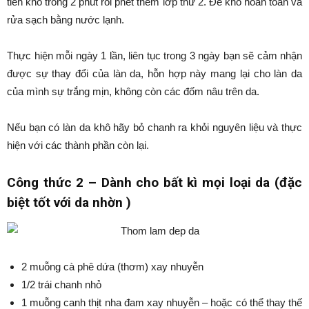
tiên khô trong 2 phút rồi phết thêm lớp thứ 2. Để khô hoàn toàn và
rửa sạch bằng nước lạnh.
Thực hiện mỗi ngày 1 lần, liên tục trong 3 ngày bạn sẽ cảm nhận
được sự thay đổi của làn da, hỗn hợp này mang lại cho làn da
của mình sự trắng mịn, không còn các đốm nâu trên da.
Nếu bạn có làn da khô hãy bỏ chanh ra khỏi nguyên liệu và thực
hiện với các thành phần còn lại.
Công thức 2 – Dành cho bất kì mọi loại da (đặc
biệt tốt với da nhờn )
2 muỗng cà phê dứa (thơm) xay nhuyễn
1/2 trái chanh nhỏ
1 muỗng canh thịt nha đam xay nhuyễn – hoặc có thể thay thế