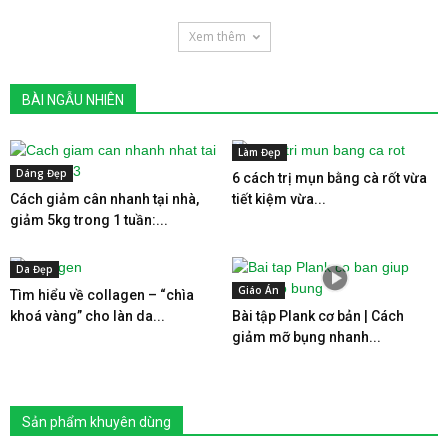
Xem thêm
BÀI NGẪU NHIÊN
Làm Đẹp
Dáng Đẹp
6 cách trị mụn bằng cà rốt vừa
Cách giảm cân nhanh tại nhà,
tiết kiệm vừa...
giảm 5kg trong 1 tuần:...
Da Đẹp
Giáo Án
Tìm hiểu về collagen – “chìa
khoá vàng” cho làn da...
Bài tập Plank cơ bản | Cách
giảm mỡ bụng nhanh...
Sản phẩm khuyên dùng