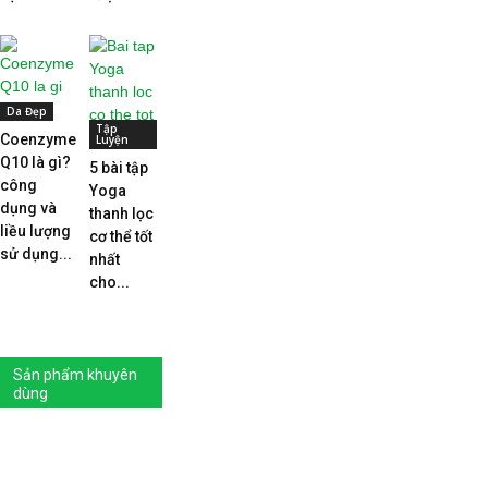
Da Đẹp
Tập
Coenzyme
Luyện
Q10 là gì?
5 bài tập
công
Yoga
dụng và
thanh lọc
liều lượng
cơ thể tốt
sử dụng...
nhất
cho...
Sản phẩm khuyên
dùng