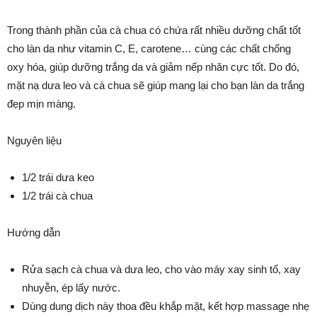
Trong thành phần của cà chua có chứa rất nhiều dưỡng chất tốt
cho làn da như vitamin C, E, carotene… cùng các chất chống
oxy hóa, giúp dưỡng trắng da và giảm nếp nhăn cực tốt. Do đó,
mặt nạ dưa leo và cà chua sẽ giúp mang lại cho bạn làn da trắng
đẹp mịn màng.
Nguyên liệu
1/2 trái dưa keo
1/2 trái cà chua
Hướng dẫn
Rửa sạch cà chua và dưa leo, cho vào máy xay sinh tố, xay
nhuyễn, ép lấy nước.
Dùng dung dịch này thoa đều khắp mặt, kết hợp massage nhẹ