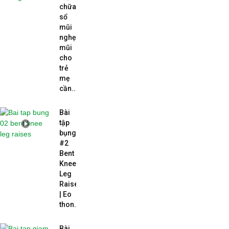
chữa
sổ
mũi
nghẹt
mũi
cho
trẻ
mẹ
cần...
Bài
tập
bụng
#2
Bent
Knee
Leg
Raises
| Eo
thon...
Bài