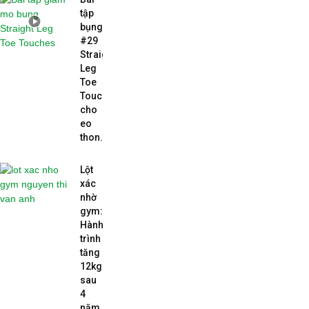
tập
bụng
#29
Straight
Leg
Toe
Touches
cho
eo
thon...
Lột
xác
nhờ
gym:
Hành
trình
tăng
12kg
sau
4
năm...