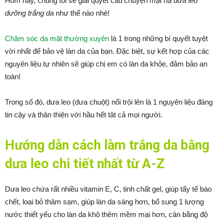
Hôm nay, chúng tôi sẽ giải quyết câu chuyện
mặt nạ dưa leo
dưỡng trắng da
như thế nào nhé!
Chăm sóc da mặt thường xuyên
là 1 trong những bí quyết tuyệt
vời nhất để bảo vệ làn da của bạn. Đặc biệt, sự kết hợp của các
nguyên liệu tự nhiên sẽ giúp chị em có làn da khỏe, đảm bảo an
toàn!
Trong số đó, dưa leo (dưa chuột) nổi trội lên là 1 nguyên liệu đáng
tin cậy và thân thiện với hầu hết tât cả mọi người.
Hướng dẫn cách làm trắng da bằng
dưa leo chi tiết nhất từ A-Z
Dưa leo chứa rất nhiều vitamin E, C, tinh chất gel, giúp tẩy tế bào
chết, loại bỏ thâm sạm, giúp làn da sáng hơn, bổ sung 1 lượng
nước thiết yếu cho làn da khô thêm mềm mại hơn, cân bằng độ