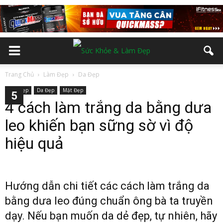
Trang Chủ
Làm Đẹp
Da Đẹp
Làm Đẹp
Da Đẹp
Mặt Đẹp
2
3
4
5
4 cách làm trắng da bằng dưa
leo khiến bạn sững sờ vì độ
hiệu quả
Hướng dẫn chi tiết các cách làm trắng da
bằng dưa leo đúng chuẩn ông bà ta truyền
dạy. Nếu bạn muốn da dẻ đẹp, tự nhiên, hãy