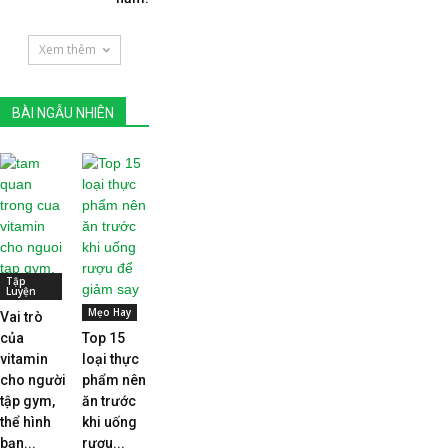
Xem thêm
BÀI NGẪU NHIÊN
Tập
Luyện
Mẹo Hay
Vai trò
của
Top 15
vitamin
loại thực
cho người
phẩm nên
tập gym,
ăn trước
thể hình
khi uống
bạn...
rượu...