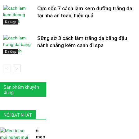
Cực sốc 7 cách làm kem dưỡng trắng da
tại nhà an toàn, hiệu quả
Da Đẹp
Sững sờ 3 cách làm trắng da bằng đậu
nành chẳng kém cạnh đi spa
Da Đẹp
Sản phẩm khuyên
dùng
NỔI BẬT NHẤT
6
mẹo