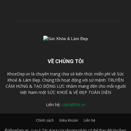
VỀ CHÚNG TÔI
KhoeDep.vn là chuyên trang chia sẻ kiến thức miễn phí về Sức
Khoẻ & Làm Đẹp. Chúng tôi hoạt động với sứ mệnh: TRUYỀN
CẢM HỨNG & TẠO ĐỘNG LỰC nhằm mang đến cho mỗi người
Việt Nam một SỨC KHOẺ & VẺ ĐẸP TOÀN DIỆN
Liên hệ:
cskh@fhb.vn
Chính sách
Điều khoản
Liên hệ
© KhoeDep.vn - Lưu ý: Tác dụng của phuơng pháp có thể thay đổi tùy theo