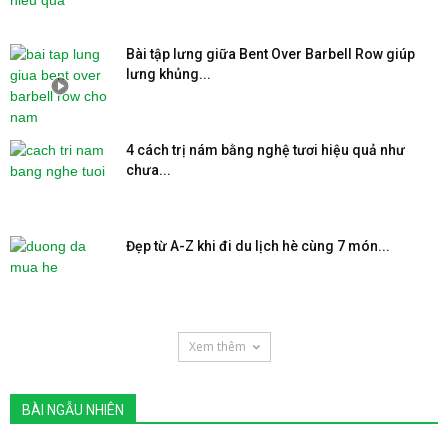
Bài tập lưng giữa Bent Over Barbell Row giúp
lưng khủng...
4 cách trị nám bằng nghệ tươi hiệu quả như
chưa...
Đẹp từ A-Z khi đi du lịch hè cùng 7 món...
Xem thêm
BÀI NGẪU NHIÊN