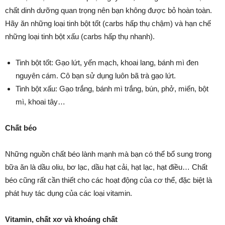
chất dinh dưỡng quan trọng nên bạn không được bỏ hoàn toàn.
Hãy ăn những loại tinh bột tốt (carbs hấp thụ chậm) và hạn chế
những loại tinh bột xấu (carbs hấp thụ nhanh).
Tinh bột tốt: Gạo lứt, yến mạch, khoai lang, bánh mì đen
nguyên cám. Cô bạn sử dụng luôn bã trà gạo lứt.
Tinh bột xấu: Gạo trắng, bánh mì trắng, bún, phở, miến, bột
mì, khoai tây…
Chất béo
Những nguồn chất béo lành mạnh mà bạn có thể bổ sung trong
bữa ăn là dầu oliu, bơ lạc, dầu hạt cải, hạt lạc, hạt điều… Chất
béo cũng rất cần thiết cho các hoạt động của cơ thể, đặc biệt là
phát huy tác dụng của các loại vitamin.
Vitamin, chất xơ và khoáng chất