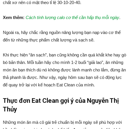
chất xơ nên có mặt theo tỉ lệ 30-10-20-40.
Xem thêm:
Cách tính lượng calo cơ thể cần hấp thụ mỗi ngày
.
Ngoài ra, hãy chắc rằng nguồn năng lượng bạn nạp vào cơ thể
đến từ những thực phẩm chất lượng và sạch sẽ.
Khi thực hiện “ăn sạch”, bạn cũng không cần quá khắt khe hay gò
bó bản thân. Mỗi tuần hãy cho mình 1-2 buổi “giải lao”, ăn những
món ăn bạn thích dù nó không được lành mạnh cho lắm, đừng ăn
thả phanh là được. Như vậy, ngày hôm sau bạn sẽ có động lực
để quay trở lại với kế hoạch Eat Clean của mình.
Thực đơn Eat Clean gợi ý của Nguyễn Thị
Thủy
Những món ăn mà cô gái trẻ chuẩn bị mỗi ngày sẽ phù hợp với