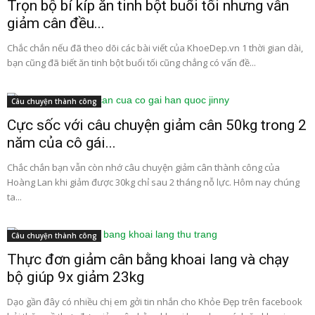
Trọn bộ bí kíp ăn tinh bột buổi tối nhưng vẫn
giảm cân đều...
Chắc chắn nếu đã theo dõi các bài viết của KhoeDep.vn 1 thời gian dài,
bạn cũng đã biết ăn tinh bột buổi tối cũng chẳng có vấn đề...
Câu chuyện thành công
Cực sốc với câu chuyện giảm cân 50kg trong 2
năm của cô gái...
Chắc chắn bạn vẫn còn nhớ câu chuyện giảm cân thành công của
Hoàng Lan khi giảm được 30kg chỉ sau 2 tháng nỗ lực. Hôm nay chúng
ta...
Câu chuyện thành công
Thực đơn giảm cân bằng khoai lang và chạy
bộ giúp 9x giảm 23kg
Dạo gần đây có nhiều chị em gởi tin nhắn cho Khỏe Đẹp trên facebook