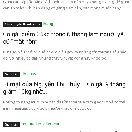
Giảm cân cấp tốc bằng cách nhịn ăn? Có nên hay không? Làm gì để giảm
cân an toàn? Khi bạn đang cố gắng giảm cân, bạn mong muốn càng...
Câu chuyện thành công
Cô gái giảm 35kg trong 6 tháng làm người yêu
cũ “mất hồn”
Bị người yêu “đá” vì quá béo là điều gây ra những tổn thương sâu sắc
đối với nhiều cô gái. Nhưng thay vì tuyệt vọng hay khóc lóc,...
Giảm cân
Bí mật của Nguyễn Thị Thủy – Cô gái 9 tháng
giảm 10kg nhờ...
Những cô nàng mũm mĩm hẳn đã từng trải qua cảm giác tự ti về cơ thể
mình, ngại tiếp xúc vì sợ bị người khác chê cười. Cô...
Giảm cân