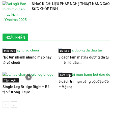
NHẠC KỊCH: LIỆU PHÁP NGHỆ THUẬT NÂNG CAO
SỨC KHỎE TINH...
NGẪU NHIÊN
Mẹo Hay
Da Đẹp
“Bỏ túi” nhanh những mẹo hay
3 cách làm mặt nạ dưỡng da tự
từ vỏ chuối
nhiên từ dâu...
Làm Đẹp
Tập Luyện
5 cách trị mụn bằng bột đậu đỏ
Single Leg Bridge Right – Bài
– Mặt nạ...
tập 5 trong 1 cực...