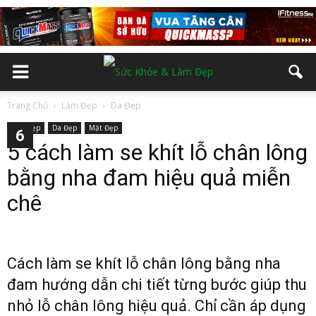
Trang Chủ
Làm Đẹp
Da Đẹp
Làm Đẹp
Da Đẹp
Mặt Đẹp
2
3
4
5
6
5 cách làm se khít lỗ chân lông
bằng nha đam hiệu quả miễn
chê
Cách làm se khít lỗ chân lông bằng nha
đam hướng dẫn chi tiết từng bước giúp thu
nhỏ lỗ chân lông hiệu quả. Chỉ cần áp dụng