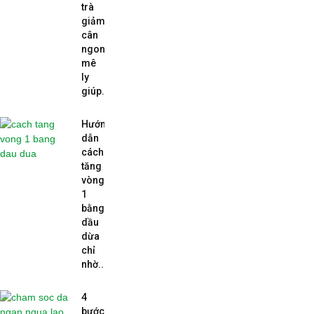
trà
giảm
cân
ngon
mê
ly
giúp...
Hướng
dẫn
cách
tăng
vòng
1
bằng
dầu
dừa
chỉ
nhờ...
4
bước