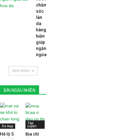
chăm
sóc
làn
da
hàng
tuần
giúp
ngăn
ngừa...
Xem thêm
BÀI NGẪU NHIÊN
Tập
Da Đẹp
Luyện
Hé lộ 5
Địa chỉ