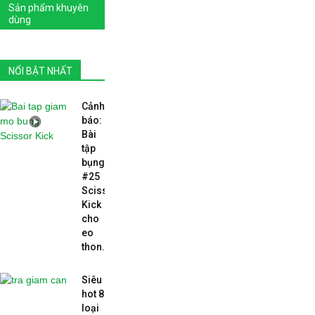
Sản phẩm khuyên
dùng
NỔI BẬT NHẤT
Cảnh
báo:
Bài
tập
bụng
#25
Scissor
Kick
cho
eo
thon...
Siêu
hot 8
loại