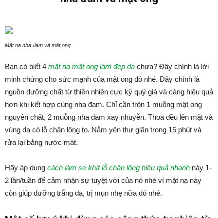
Mặt nạ nha đam và mật ong
Bạn có biết 4
mặt nạ mật ong làm đẹp da
chưa? Đây chính là lời
minh chứng cho sức mạnh của mật ong đó nhé. Đây chính là
nguồn dưỡng chất từ thiên nhiên cực kỳ quý giá và càng hiệu quả
hơn khi kết hợp cùng nha đam. Chỉ cần trộn 1 muỗng mật ong
nguyên chất, 2 muỗng nha đam xay nhuyễn. Thoa đều lên mặt và
vùng da có lỗ chân lông to. Nằm yên thư giãn trong 15 phút và
rửa lại bằng nước mát.
Hãy áp dụng
cách làm se khít lỗ chân lông hiệu quả nhanh
này 1-
2 lần/tuần để cảm nhận sự tuyệt vời của nó nhé vì mặt nạ này
còn giúp dưỡng trắng da, trị mụn nhẹ nữa đó nhé.