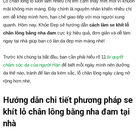
Lỗ chân lông to luôn làm nhiều chị em cảm thấy mệt mỏi vì khuôn
mặt không mịn màng. Đây chính là nguyên nhân khiến nhiều chị
em dễ khép mình hơn, hạn chế giao tiếp với mọi người xung
quanh. Hôm nay, Khỏe Đẹp sẽ hướng dẫn
cách làm se khít lỗ
chân lông bằng nha đam
cực kỳ hiệu quả, đơn giản và dễ làm
ngay tại nhà giúp bạn có làn da đẹp mịn màng nhé!
Trước khi chúng ta bắt đầu, bạn cần phải hiểu rõ 11
bí quyết
chăm sóc da của người Hàn
để biết mỗi ngày mình nên dưỡng
da thế nào, tránh để làn da kém sắc, lỗ chân lông ngày càng nở
rộng hơn nhé.
Hướng dẫn chi tiết phương pháp se
khít lỗ chân lông bằng nha đam tại
nhà