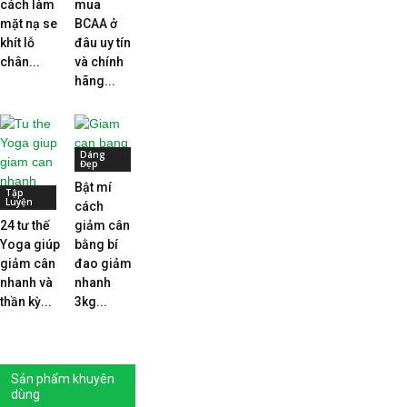
cách làm
mua
mặt nạ se
BCAA ở
khít lỗ
đâu uy tín
chân...
và chính
hãng...
Dáng
Đẹp
Bật mí
Tập
Luyện
cách
24 tư thế
giảm cân
Yoga giúp
bằng bí
giảm cân
đao giảm
nhanh và
nhanh
thần kỳ...
3kg...
Sản phẩm khuyên
dùng