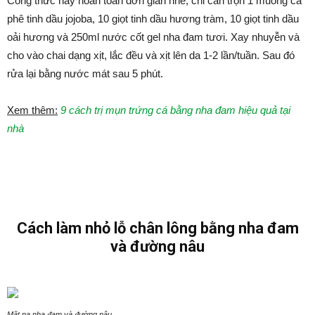
Công thức này hoàn toàn đơn giản nhé, chỉ cần trộn 1 muỗng cà
phê tinh dầu jojoba, 10 giọt tinh dầu hương tràm, 10 giọt tinh dầu
oải hương và 250ml nước cốt gel nha đam tươi. Xay nhuyễn và
cho vào chai dạng xịt, lắc đều và xịt lên da 1-2 lần/tuần. Sau đó
rửa lại bằng nước mát sau 5 phút.
Xem thêm:
9 cách trị mụn trứng cá bằng nha đam hiệu quả tại
nhà
Cách làm nhỏ lỗ chân lông bằng nha đam
và đường nâu
Mặt nạ nha đam và đường nâu