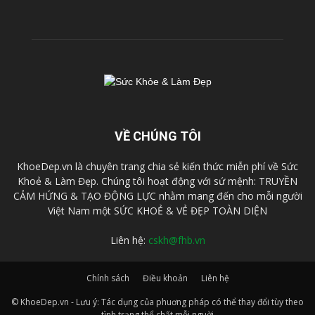
VỀ CHÚNG TÔI
KhoeDep.vn là chuyên trang chia sẻ kiến thức miễn phí về Sức
Khoẻ & Làm Đẹp. Chúng tôi hoạt động với sứ mệnh: TRUYỀN
CẢM HỨNG & TẠO ĐỘNG LỰC nhằm mang đến cho mỗi người
Việt Nam một SỨC KHOẺ & VẺ ĐẸP TOÀN DIỆN
Liên hệ:
cskh@fhb.vn
Chính sách
Điều khoản
Liên hệ
© KhoeDep.vn - Lưu ý: Tác dụng của phuơng pháp có thể thay đổi tùy theo
tình trạng thể chất mỗi nguời