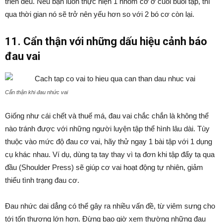
triển đều. Nếu bạn luôn thực hiện 1 nhóm cơ ở cuối buổi tập, thì
qua thời gian nó sẽ trở nên yếu hơn so với 2 bó cơ còn lại.
11. Cẩn thận với những dấu hiệu cảnh báo
đau vai
Cẩn thận khi đau nhức vai
Giống như cái chết và thuế má, đau vai chắc chắn là không thể
nào tránh được với những người luyện tập thể hình lâu dài. Tùy
thuộc vào mức độ đau cơ vai, hãy thử ngay 1 bài tập với 1 dụng
cụ khác nhau. Ví dụ, dùng tạ tay thay vì tạ đơn khi tập đẩy tạ qua
đầu (Shoulder Press) sẽ giúp cơ vai hoạt động tự nhiên, giảm
thiểu tình trạng đau cơ.
Đau nhức dai dẳng có thể gây ra nhiều vấn đề, từ viêm sưng cho
tới tốn thương lớn hơn. Đừng bao giờ xem thường những đau