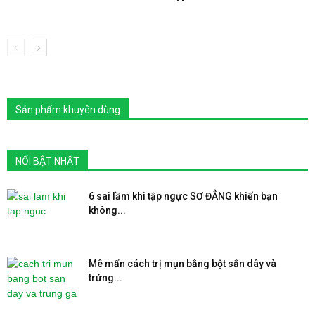
Sản phẩm khuyên dùng
NỔI BẬT NHẤT
6 sai lầm khi tập ngực SƠ ĐẲNG khiến bạn
không...
Mê mẩn cách trị mụn bằng bột sắn dây và
trứng...