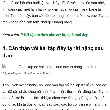
tốt nhất để bắt đầu buổi tập vai. Hãy để bài với máy lúc sau nhé,
khi cảm giác mệt làm bạn khó kiểm soát và giữ thăng bằng tạ
trên đầu. Lúc này, bạn có thể tập trung toàn bộ sức lực vào đẩy tạ
mà không cần bận tâm phải giữ thăng bằng.
Xem thêm:
7 bài tập tạ đơn cho cơ bụng 6 múi đẹp
4. Cẩn thận với bài tập đẩy tạ rất nặng sau
đầu
Đẩy tạ nặng sau đầu – Overhead Press
Tập luyện với tạ nặng, với các ván tập số lần lặp ít chỉ khi nào cơ
vai đã rắn chắc khỏe rồi nhé. Tuy nhiên, thực hiện động tác đẩy tạ
sau đầu sẽ là 1 sai lầm khi lựa chọn các đĩa tạ quá nặng. Ở cuối
động tác khi tạ đơn ở ngay sau đầu, các bó cơ vai sẽ ở trạng thái