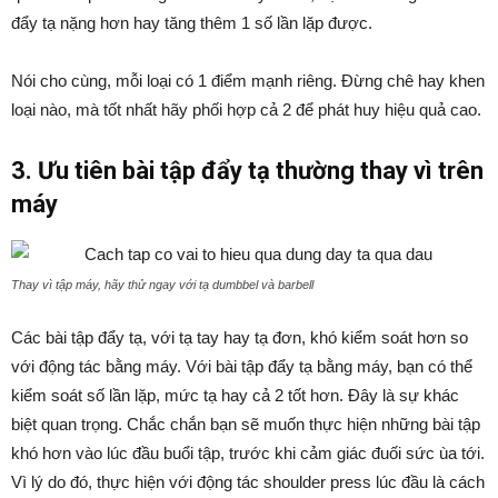
đẩy tạ nặng hơn hay tăng thêm 1 số lần lặp được.
Nói cho cùng, mỗi loại có 1 điểm mạnh riêng. Đừng chê hay khen
loại nào, mà tốt nhất hãy phối hợp cả 2 để phát huy hiệu quả cao.
3. Ưu tiên bài tập đẩy tạ thường thay vì trên
máy
Thay vì tập máy, hãy thử ngay với tạ dumbbel và barbell
Các bài tập đẩy tạ, với tạ tay hay tạ đơn, khó kiểm soát hơn so
với động tác bằng máy. Với bài tập đẩy tạ bằng máy, bạn có thể
kiểm soát số lần lặp, mức tạ hay cả 2 tốt hơn. Đây là sự khác
biệt quan trọng. Chắc chắn bạn sẽ muốn thực hiện những bài tập
khó hơn vào lúc đầu buổi tập, trước khi cảm giác đuối sức ùa tới.
Vì lý do đó, thực hiện với động tác shoulder press lúc đầu là cách