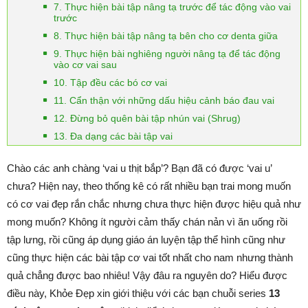
7. Thực hiện bài tập nâng tạ trước để tác động vào vai
trước
8. Thực hiện bài tập nâng tạ bên cho cơ denta giữa
9. Thực hiện bài nghiêng người nâng tạ để tác động
vào cơ vai sau
10. Tập đều các bó cơ vai
11. Cẩn thận với những dấu hiệu cảnh báo đau vai
12. Đừng bỏ quên bài tập nhún vai (Shrug)
13. Đa dạng các bài tập vai
Chào các anh chàng ‘vai u thịt bắp’? Bạn đã có được ‘vai u’
chưa? Hiện nay, theo thống kê có rất nhiều bạn trai mong muốn
có cơ vai đẹp rắn chắc nhưng chưa thực hiện được hiệu quả như
mong muốn? Không ít người cảm thấy chán nản vì ăn uống rồi
tập lưng, rồi cũng áp dụng giáo án luyện tập thể hình cũng như
cũng thực hiện các bài tập cơ vai tốt nhất cho nam nhưng thành
quả chẳng được bao nhiêu! Vậy đâu ra nguyên do? Hiểu được
điều này, Khỏe Đẹp xin giới thiệu với các bạn chuỗi series
13