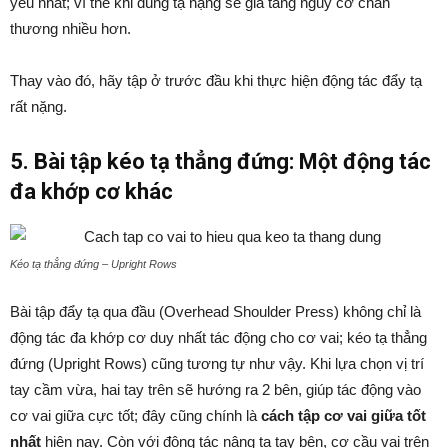
yếu nhất; vì thế khi dùng tạ nặng sẽ gia tăng nguy cơ chấn
thương nhiều hơn.
Thay vào đó, hãy tập ở trước đầu khi thực hiện động tác đẩy tạ
rất nặng.
5. Bài tập kéo tạ thẳng đứng: Một động tác
đa khớp cơ khác
Kéo tạ thẳng đứng – Upright Rows
Bài tập đẩy tạ qua đầu (Overhead Shoulder Press) không chỉ là
động tác đa khớp cơ duy nhất tác động cho cơ vai; kéo tạ thẳng
đứng (Upright Rows) cũng tương tự như vậy. Khi lựa chọn vị trí
tay cầm vừa, hai tay trên sẽ hướng ra 2 bên, giúp tác động vào
cơ vai giữa cực tốt; đây cũng chính là
cách tập cơ vai giữa tốt
nhất
hiện nay. Còn với động tác nâng tạ tay bên, cơ cầu vai trên