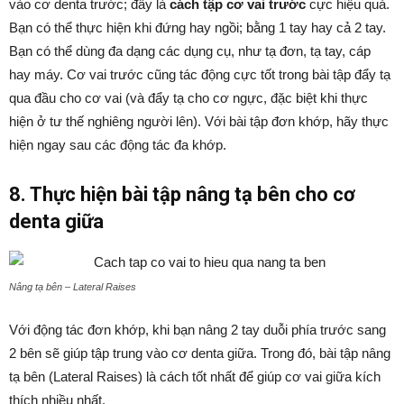
vào cơ denta trước; đây là
cách tập cơ vai trước
cực hiệu quả.
Bạn có thể thực hiện khi đứng hay ngồi; bằng 1 tay hay cả 2 tay.
Bạn có thể dùng đa dạng các dụng cụ, như tạ đơn, tạ tay, cáp
hay máy. Cơ vai trước cũng tác động cực tốt trong bài tập đẩy tạ
qua đầu cho cơ vai (và đẩy tạ cho cơ ngực, đặc biệt khi thực
hiện ở tư thế nghiêng người lên). Với bài tập đơn khớp, hãy thực
hiện ngay sau các động tác đa khớp.
8. Thực hiện bài tập nâng tạ bên cho cơ
denta giữa
Nâng tạ bên – Lateral Raises
Với động tác đơn khớp, khi bạn nâng 2 tay duỗi phía trước sang
2 bên sẽ giúp tập trung vào cơ denta giữa. Trong đó, bài tập nâng
tạ bên (Lateral Raises) là cách tốt nhất để giúp cơ vai giữa kích
thích nhiều nhất.