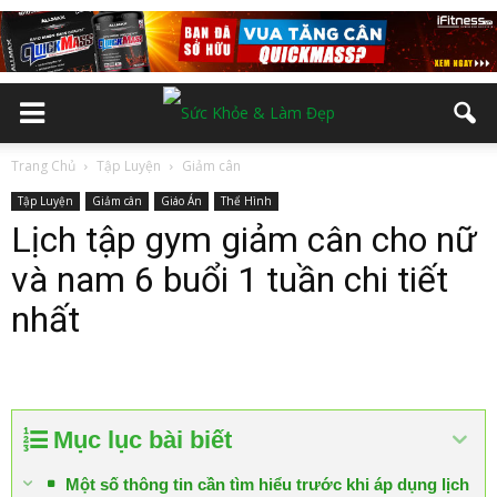
Trang Chủ
Tập Luyện
Giảm cân
Tập Luyện
Giảm cân
Giáo Án
Thể Hình
Lịch tập gym giảm cân cho nữ
và nam 6 buổi 1 tuần chi tiết
nhất
Mục lục bài biết
Một số thông tin cần tìm hiểu trước khi áp dụng lịch