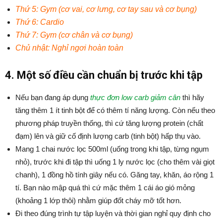
Thứ 5: Gym (cơ vai, cơ lưng, cơ tay sau và cơ bụng)
Thứ 6: Cardio
Thứ 7: Gym (cơ chân và cơ bụng)
Chủ nhật: Nghỉ ngơi hoàn toàn
4. Một số điều cần chuẩn bị trước khi tập
Nếu bạn đang áp dụng
thực đơn low carb giảm cân
thì hãy
tăng thêm 1 ít tinh bột để có thêm tí năng lượng. Còn nếu theo
phương pháp truyền thống, thì cứ tăng lượng protein (chất
đạm) lên và giữ cố định lượng carb (tinh bột) hấp thụ vào.
Mang 1 chai nước lọc 500ml (uống trong khi tập, từng ngụm
nhỏ), trước khi đi tập thì uống 1 ly nước lọc (cho thêm vài giọt
chanh), 1 đồng hồ tính giây nếu có. Găng tay, khăn, áo rộng 1
tí. Bạn nào mập quá thì cứ mặc thêm 1 cái áo gió mỏng
(khoảng 1 lớp thôi) nhằm giúp đốt cháy mỡ tốt hơn.
Đi theo đúng trình tự tập luyện và thời gian nghỉ quy định cho