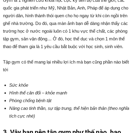
Gym là 1 nghiên cứu khoa học cực kỳ tiến bộ của thế giới, các
quốc gia phát triển như Mỹ, Nhật Bản, Anh, Pháp để áp dụng cho
người dân, hình thành thói quen cho họ ngay từ khi còn ngồi trên
ghế nhà trường. Do đó, qua màn ảnh bạn dễ dàng nhận thấy các
trường học ở nước ngoài luôn có 1 khu vực thể chất, các phòng
tập gym, sân vận động… Ở đó, học thể dục và chọn 1 môn thể
thao để tham gia là 1 yêu cầu bắt buộc với học sinh, sinh viên.
Tập gym có thể mang lại nhiều lợi ích mà bạn cũng phần nào biết
tới
Sức khỏe
Hình thể cân đối – khỏe mạnh
Phòng chống bệnh tật
Nâng cao tinh thần, sự tập trung, thể hiện bản thân (theo nghĩa
tích cực nhé)
3. Vậy bạn nên tập gym như thế nào, bao