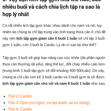
nhiêu buổi và cách chia lịch tập ra sao là
hợp lý nhất
Có rất nhiều lịch tập gym khác nhau dành cho nam và nữ; tuy
nhiên do chúng ta chỉ tập trung vào tình trạng thừa cân ở chủ đề
này nên
lịch tập gym giảm cân 6 buổi 1 tuần
sẽ chỉ tập 3 buổi
gym 1 tuần, còn 3 buổi là Cardio. Lý do vì sao lại như thế?
Tập gym 3 buổi sẽ giúp bạn nâng cao sức khỏe (đa phần người
thừa cân thường rất yếu), tăng thể lực, đốt cháy nhiều calo hơn
(trung bình 1 buổi tập gym sẽ đốt khoảng 400-500calo). Do vậy,
chúng ta chỉ cần xen kẽ 3 buổi cardio và 3 buổi gym là sẽ được
lịch tập gym giảm cân cho nữ và nam 6 buổi 1 tuần
như sau,
Thứ 2: Cardio
Thứ 3: Gym (cơ ngực, cơ tay trước và cơ bụng)
Thứ 4: Cardio