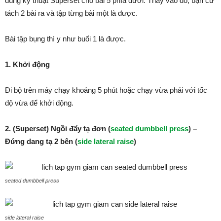
dùng kỹ thuật Superset cho bài 5 phía dưới. Thay vào đó, bạn cứ
tách 2 bài ra và tập từng bài một là được.
Bài tập bụng thì y như buổi 1 là được.
1. Khởi động
Đi bộ trên máy chạy khoảng 5 phút hoặc chạy vừa phải với tốc
độ vừa để khởi động.
2. (Superset) Ngồi đẩy tạ đơn (
seated dumbbell press
) –
Đứng dang tạ 2 bên (
side lateral raise
)
seated dumbbell press
side lateral raise