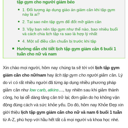
tập gym cho người giảm béo
1. Đối tượng áp dụng giáo án giảm cân khi tập gym
này là ai?
2. Tại sao nên tập gym để đốt mỡ giảm cân
3. Vậy bạn nên tập gym như thế nào, bao nhiêu buổi
và cách chia lịch tập ra sao là hợp lý nhất
4. Một số điều cần chuẩn bị trước khi tập
Hướng dẫn chi tiết lịch tập gym giảm cân 6 buổi 1
tuần cho nữ và nam
Xin chào mọi người, hôm nay chúng ta sẽ tới với
lịch tập gym
giảm cân cho nữ/nam
hay
lịch tập gym cho người giảm c
ân. Lý
do vì có rất nhiều người đã từng áp dụng nhiều phương pháp
giảm cân như
low carb
,
atkins
…, tuy nhiên sau khi giảm thành
công, họ lại dễ dàng tăng cân trở lại; đơn giản do họ không vận
động đúng cách và sức khỏe yếu. Do đó, hôm nay Khỏe Đẹp xin
giới thiệu
lịch tập gym giảm cân cho nữ và nam 6 buổi 1 tuần
từ A-Z, phù hợp với hầu hết tất cả mọi người và khoa học nhé.