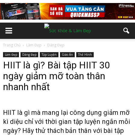
Trang Chủ
Làm Đẹp
Dáng Đẹp
Làm Đẹp
Dáng Đẹp
Tập Luyện
Giáo Án
Thể Hình
HIIT là gì? Bài tập HIIT 30
ngày giảm mỡ toàn thân
nhanh nhất
HIIT là gì mà mang lại công dụng giảm mỡ
kì diệu chỉ với thời gian tập luyện ngắn mỗi
ngày? Hãy thử thách bản thân với bài tập