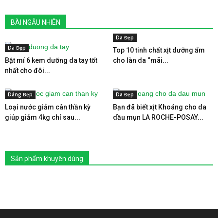
BÀI NGẪU NHIÊN
Da Đẹp
Da Đẹp
Top 10 tinh chất xịt dưỡng ẩm
Bật mí 6 kem dưỡng da tay tốt
cho làn da “mãi...
nhất cho đôi...
Dáng Đẹp
Da Đẹp
Loại nước giảm cân thần kỳ
Bạn đã biết xịt Khoáng cho da
giúp giảm 4kg chỉ sau...
dầu mụn LA ROCHE-POSAY...
Sản phẩm khuyên dùng