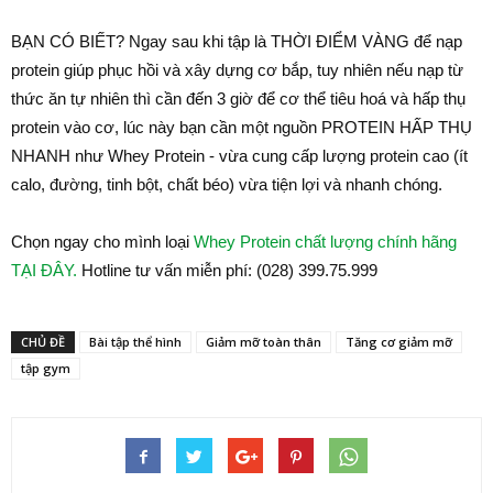
BẠN CÓ BIẾT? Ngay sau khi tập là THỜI ĐIỂM VÀNG để nạp
protein giúp phục hồi và xây dựng cơ bắp, tuy nhiên nếu nạp từ
thức ăn tự nhiên thì cần đến 3 giờ để cơ thể tiêu hoá và hấp thụ
protein vào cơ, lúc này bạn cần một nguồn PROTEIN HẤP THỤ
NHANH như Whey Protein - vừa cung cấp lượng protein cao (ít
calo, đường, tinh bột, chất béo) vừa tiện lợi và nhanh chóng.
Chọn ngay cho mình loại
Whey Protein chất lượng chính hãng
TẠI ĐÂY.
Hotline tư vấn miễn phí: (028) 399.75.999
CHỦ ĐỀ
Bài tập thể hình
Giảm mỡ toàn thân
Tăng cơ giảm mỡ
tập gym