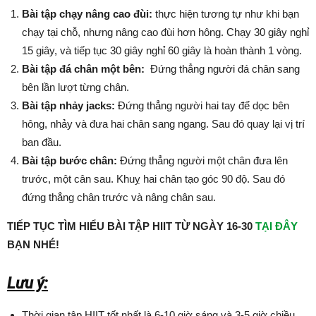
Bài tập chạy nâng cao đùi:
thực hiện tương tự như khi bạn
chạy tại chỗ, nhưng nâng cao đùi hơn hông. Chạy 30 giây nghỉ
15 giây, và tiếp tục 30 giây nghỉ 60 giây là hoàn thành 1 vòng.
Bài tập đá chân một bên:
Đứng thẳng người đá chân sang
bên lần lượt từng chân.
Bài tập nhảy jacks:
Đứng thẳng người hai tay để dọc bên
hông, nhảy và đưa hai chân sang ngang. Sau đó quay lại vị trí
ban đầu.
Bài tập bước chân:
Đứng thẳng người một chân đưa lên
trước, một cân sau. Khuỵ hai chân tạo góc 90 độ. Sau đó
đứng thẳng chân trước và nâng chân sau.
TIẾP TỤC TÌM HIỂU BÀI TẬP HIIT TỪ NGÀY 16-30
TẠI ĐÂY
BẠN NHÉ!
Lưu ý:
Thời gian tập HIIT tốt nhất là 6-10 giờ sáng và 3-5 giờ chiều