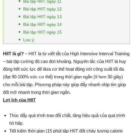
Bài tập HIIT ngày 11
Bài tập HIIT ngày 12
Bài tập HIIT ngày 13
Bài tập HIIT ngày 14
Bài tập HIIT ngày 15
Lưu ý:
HIIT là gì?
– HIIT là từ viết tắt của High Intensive Interval Training
– bài tập cường độ cao đứt khoảng. Nguyên tắc của HIIT là huy
động hết sức lực để đưa cơ thể hoạt động với công suất tối đa
(đạt 90-100% sức cơ thể) trong thời gian ngắn (ít hơn 30 giây)
cho mỗi bài tập. Phương pháp này giúp đẩy nhanh nhịp tim giúp
đốt mỡ nhanh trong thời gian ngắn.
Lợi ích của HIIT
Thúc đẩy quá trình trao đổi chất, tăng hiệu quả của quá trình
hô hấp.
Tiết kiệm thời gian (15 phút tập HIIT đốt cháy lượng calorie