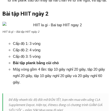
tư thế plank sau đó nhảy lại hai chân về tư thế ngồi, và lặp lại.
Bài tập HIIT ngày 2
HIIT là gì – Bài tập HIIT ngày 2
Cấp độ 1: 3 vòng
Cấp độ 2: 4 vòng
Cấp độ 3: 5 vòng
Bài tập plank bằng cùi chỏ
Mộg vòng gồm 4 lần: tập 10 giây nghỉ 20 giây, tập 20 giây
nghỉ 20 giây, tập 10 giây nghỉ 20 giây và 20 giây nghỉ 60
giây.
Để đẩy nhanh tốc độ đốt mỡ ĐÓN TẾT, bạn nên mua viên uống CLA
Supplement Depot. Hiện tại, iFitness đang có chương trình GIẢM GIÁ
SIÊU SỐC – giảm 50k! Mua ngay đi nào!