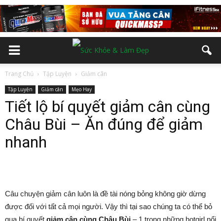
Trang Chủ
Tập Luyện
Giảm cân
Tập Luyện
Giảm cân
Mẹo Hay
Tiết lộ bí quyết giảm cân cùng
Châu Bùi – Ăn đúng để giảm
nhanh
Câu chuyện giảm cân luôn là đề tài nóng bỏng không giờ dừng
được đối với tất cả mọi người. Vậy thì tại sao chúng ta có thể bỏ
qua bí quyết
giảm cân cùng Châu Bùi
– 1 trong những hotgirl nổi