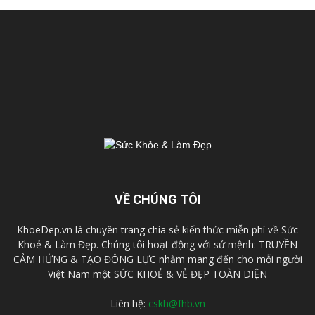
VỀ CHÚNG TÔI
KhoeDep.vn là chuyên trang chia sẻ kiến thức miễn phí về Sức
Khoẻ & Làm Đẹp. Chúng tôi hoạt động với sứ mệnh: TRUYỀN
CẢM HỨNG & TẠO ĐỘNG LỰC nhằm mang đến cho mỗi người
Việt Nam một SỨC KHOẺ & VẺ ĐẸP TOÀN DIỆN
Liên hệ:
cskh@fhb.vn