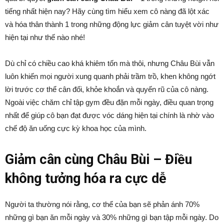
tiếng nhất hiện nay? Hãy cùng tìm hiểu xem cô nàng đã lột xác
và hóa thân thành 1 trong những động lực giảm cân tuyệt vời như
hiện tại như thế nào nhé!
Dù chỉ có chiều cao khá khiêm tốn mà thôi, nhưng Châu Bùi vẫn
luôn khiến mọi người xung quanh phải trầm trồ, khen không ngớt
lời trước cơ thể cân đối, khỏe khoắn và quyến rũ của cô nàng.
Ngoài việc chăm chỉ tập gym đều đặn mỗi ngày, điều quan trọng
nhất để giúp cô bạn đạt được vóc dáng hiện tại chính là nhờ vào
chế độ ăn uống cực kỳ khoa học của mình.
Giảm cân cùng Châu Bùi – Điều
không tưởng hóa ra cực dễ
Người ta thường nói rằng, cơ thể của bạn sẽ phản ánh 70%
những gì bạn ăn mỗi ngày và 30% những gì bạn tập mỗi ngày. Do