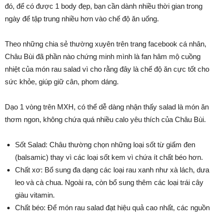
đó, để có được 1 body đẹp, bạn cần dành nhiều thời gian trong
ngày để tập trung nhiều hơn vào chế độ ăn uống.
Theo những chia sẻ thường xuyên trên trang facebook cá nhân,
Châu Bùi đã phần nào chứng minh mình là fan hâm mộ cuồng
nhiệt của món rau salad vì cho rằng đây là chế độ ăn cực tốt cho
sức khỏe, giúp giữ cân, phom dáng.
Dạo 1 vòng trên MXH, có thể dễ dàng nhận thấy salad là món ăn
thơm ngon, không chứa quá nhiều calo yêu thích của Châu Bùi.
Sốt Salad: Châu thường chọn những loại sốt từ giấm đen
(balsamic) thay vì các loại sốt kem vì chứa ít chất béo hơn.
Chất xơ: Bổ sung đa dạng các loại rau xanh như xà lách, dưa
leo và cà chua. Ngoài ra, còn bổ sung thêm các loại trái cây
giàu vitamin.
Chất béo: Để món rau salad đạt hiệu quả cao nhất, các nguồn