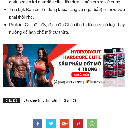
chất béo có lợi như dầu oliu, dầu dừa… nên được sử dụng.
Tinh bột: Bạn có thể dùng khoai lang và ngô (bắp) ở mức vừa
phải thôi nhé.
Protein: Có thể thấy, đa phần Châu thích dùng ức gà luộc hay
nướng để hạn chế mỡ dư thừa.
CHỦ ĐỀ
câu chuyện giảm cân
Giảm Cân