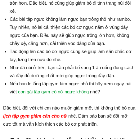
tròn hơn. Đặc biệt, nó cũng giúp giảm bỏ đi tình trạng núi đôi
xệ.
Các bài tập ngực không làm ngực bạn trông thô như rambo.
Tuy nhiên, nó lại cải thiện các bó cơ ngực nằm ở vùng đáy
ngực của bạn. Điều này sẽ giúp ngực trông lớn hơn, không
chảy xệ, căng hơn, cải thiện vóc dáng của bạn.
Tác động lên các bó cơ ngực cũng sẽ giúp làm săn chắc cơ
tay, lưng trên nữa đó nhé.
Như đã nói ở trên, bạn cần phải bổ sung 1 ăn uống đúng cách
và đầy đủ dưỡng chất mới giúp ngực trông đầy đặn.
Nếu bạn lo lắng tập gym làm ngực nhỏ thì hãy xem ngay bài
viết
con gái tập gym có nở ngực không
nhé?
Đặc biệt, đối với chị em nào muốn giảm mỡ, thì không thể bỏ qua
lịch tập gym giảm cân cho nữ
nhé. Đảm bảo bạn sẽ đốt mỡ
cực tốt mà vẫn kích thích các bó cơ phát triển.