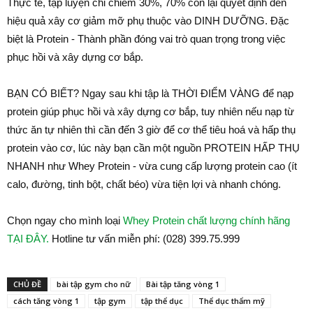
Thực tế, tập luyện chỉ chiếm 30%, 70% còn lại quyết định đến
hiệu quả xây cơ giảm mỡ phụ thuộc vào DINH DƯỠNG. Đặc
biệt là Protein - Thành phần đóng vai trò quan trọng trong việc
phục hồi và xây dựng cơ bắp.
BẠN CÓ BIẾT? Ngay sau khi tập là THỜI ĐIỂM VÀNG để nạp
protein giúp phục hồi và xây dựng cơ bắp, tuy nhiên nếu nạp từ
thức ăn tự nhiên thì cần đến 3 giờ để cơ thể tiêu hoá và hấp thụ
protein vào cơ, lúc này bạn cần một nguồn PROTEIN HẤP THỤ
NHANH như Whey Protein - vừa cung cấp lượng protein cao (ít
calo, đường, tinh bột, chất béo) vừa tiện lợi và nhanh chóng.
Chọn ngay cho mình loại
Whey Protein chất lượng chính hãng
TẠI ĐÂY.
Hotline tư vấn miễn phí: (028) 399.75.999
CHỦ ĐỀ
bài tập gym cho nữ
Bài tập tăng vòng 1
cách tăng vòng 1
tập gym
tập thể dục
Thể dục thẩm mỹ