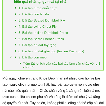
hiệu quả nhất tại gym và tại nhà
1. Bài tập đứng duỗi ngực
2. Bài tập con lạc đà
3. Bài tập Seated Dumbbell Fly
4. Bài tập Lying Chest Fly
5. Bài tập Incline Dumbbell Press
6. Bài tập Barbell Bench Press
7. Bài tập hít đất tay rộng
8. Bài tập hít đất ghế dốc (Incline Push-ups)
9. Bài tập con mèo
Tóm tắt lợi ích của các bài tập làm săn chắc vòng 1
cho nữ
Mỗi ngày, chuyên trang Khỏe Đẹp nhận rất nhiều câu hỏi về
bài
tập ngực cho nữ
nào tốt nhất, hay
bài tập gym nở ngực cho
nữ
nào hiệu quả nhất… Chắc chắn vòng 1 căng tròn luôn là mơ
ước của nhiều chị em phụ nữ và cũng là điểm dễ chú ý và tăng
độ quyến rũ nhất. Tuy nhiên, không phải ai cũng có thể cặp núi đôi