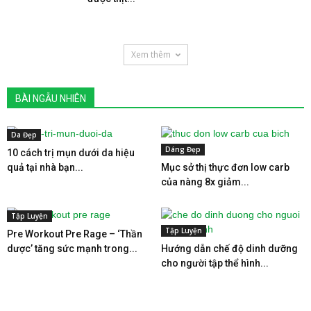
Xem thêm
BÀI NGẪU NHIÊN
Da Đẹp
Dáng Đẹp
10 cách trị mụn dưới da hiệu
quả tại nhà bạn...
Mục sở thị thực đơn low carb
của nàng 8x giảm...
Tập Luyện
Tập Luyện
Pre Workout Pre Rage – ‘Thần
dược’ tăng sức mạnh trong...
Hướng dẫn chế độ dinh dưỡng
cho người tập thể hình...