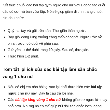
Kết thúc chuỗi các bài tập gym ngực cho nữ với 1 động tác duỗi
các có cơ mà bạn vừa tập. Nó sẽ giúp giảm đi tình trạng chuột
rút, đau nhức.
Quỳ hai tay và gối trên sàn. Thư giãn thân người.
Bây giờ cong lưng xuống càng thấp càng tốt. Ngực ưỡn về
phía trước, cổ duỗi về phía sau.
Giữ yên tư thế duỗi trong 10 giây. Sau đó, thư giãn.
Thực hiện 1-2 phút.
Tóm tắt lợi ích của các bài tập làm săn chắc
vòng 1 cho nữ
Nếu có chị em nào hỏi tại sao lại phải thực hiện các
bài tập
ngực cho nữ
này. Đây là câu trả lời nhé.
Các
bài tập tăng vòng 1 cho nữ
không giúp cơ ngực lớn hay
nhỏ hơn. Nhưng nó có thể giúp núi đôi săn chắc hơn, căng