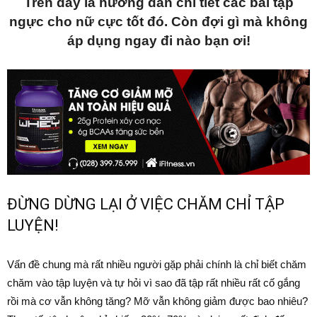
Trên đây là hướng dẫn chi tiết các bài tập
ngực cho nữ cực tốt đó. Còn đợi gì mà không
áp dụng ngay đi nào bạn ơi!
ĐỪNG DỪNG LẠI Ở VIỆC CHĂM CHỈ TẬP
LUYỆN!
Vấn đề chung mà rất nhiều người gặp phải chính là chỉ biết chăm
chăm vào tập luyện và tự hỏi vì sao đã tập rất nhiều rất cố gắng
rồi mà cơ vẫn không tăng? Mỡ vẫn không giảm được bao nhiêu?