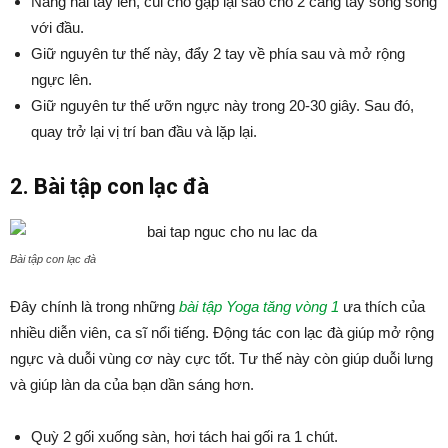
Nâng hai tay lên, cùi chỏ gập lại sao cho 2 cẳng tay song song
với đầu.
Giữ nguyên tư thế này, đẩy 2 tay về phía sau và mở rộng
ngực lên.
Giữ nguyên tư thế ưỡn ngực này trong 20-30 giây. Sau đó,
quay trở lại vị trí ban đầu và lặp lại.
2. Bài tập con lạc đà
Bài tập con lạc đà
Đây chính là trong những
bài tập Yoga tăng vòng 1
ưa thích của
nhiều diễn viên, ca sĩ nổi tiếng. Động tác con lạc đà giúp mở rộng
ngực và duỗi vùng cơ này cực tốt. Tư thế này còn giúp duỗi lưng
và giúp làn da của bạn dần sáng hơn.
Quỳ 2 gối xuống sàn, hơi tách hai gối ra 1 chút.