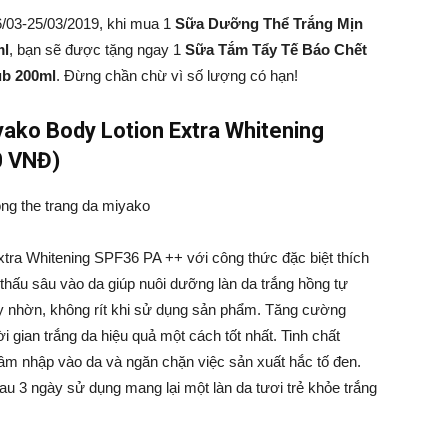
/03-25/03/2019, khi mua 1
Sữa Dưỡng Thể Trắng Mịn
ml
, bạn sẽ được tặng ngay 1
S
ữa Tắm Tẩy Tế Báo Chết
ub 200ml
. Đừng chần chừ vì số lượng có hạn!
ako Body Lotion Extra Whitening
0 VNĐ)
tra Whitening SPF36 PA ++ với công thức đặc biệt thích
hấu sâu vào da giúp nuôi dưỡng làn da trắng hồng tự
y nhờn, không rít khi sử dụng sản phẩm. Tăng cường
 gian trắng da hiệu quả một cách tốt nhất. Tinh chất
xâm nhập vào da và ngăn chặn việc sản xuất hắc tố đen.
u 3 ngày sử dụng mang lại một làn da tươi trẻ khỏe trắng