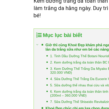
Kem dưỡng trắng da toàn thân 
làm trắng da hằng ngày. Duy trì
bé!
Mục lục bài biết
Giờ thì cùng Khoẻ Đẹp khám phá nga
làn da trắng sữa như em bé các nàn
1. Tinh Dầu Dưỡng Thể Botani Nouris
2. Kem dưỡng trắng da toàn thân BC
3. Kem Dưỡng Thể Trắng Da Miyako B
320.000 VNĐ)
4. Sữa Dưỡng Thể Trắng Da Eucerin 
5. Sữa dưỡng thể nhau thai cừu và vi
6. Kem dưỡng trắng da toàn thân tin
(200ml – 360,000 VNĐ)
7. Sữa Dưỡng Thể Shiseido Revitaliz
Khoẻ Đẹp chúc chị em lựa chọn đượ