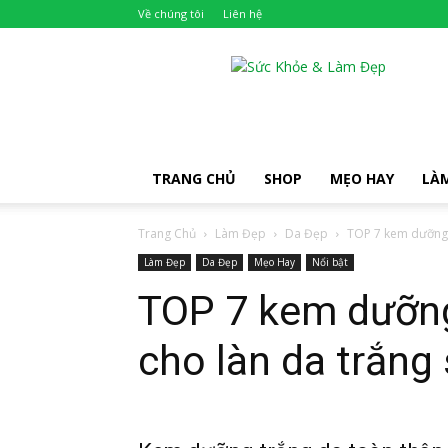
Về chúng tôi
Liên hệ
Khỏe
Đẹp
TRANG CHỦ
SHOP
MẸO HAY
LÀ
Trang Chủ
Làm Đẹp
Da Đẹp
TOP 7 kem dưỡng t
Làm Đẹp
Da Đẹp
Mẹo Hay
Nổi bật
TOP 7 kem dưỡng
cho làn da trắn