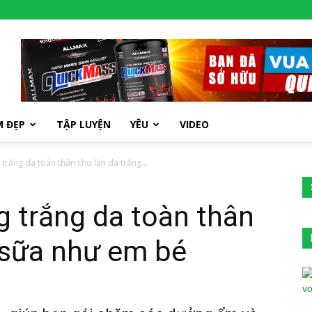
M ĐẸP
TẬP LUYỆN
YÊU
VIDEO
rắng da toàn thân cho làn da trắng...
 trắng da toàn thân
g sữa như em bé