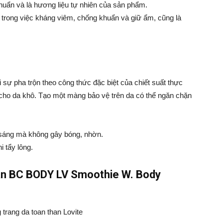
huẩn và là hương liệu tự nhiên của sản phẩm.
trong việc kháng viêm, chống khuẩn và giữ ẩm, cũng là
i sự pha trộn theo công thức đặc biệt của chiết suất thực
g cho da khô. Tạo một màng bảo vệ trên da có thể ngăn chặn
 sáng mà không gây bóng, nhờn.
 tẩy lông.
hân BC BODY LV Smoothie W. Body