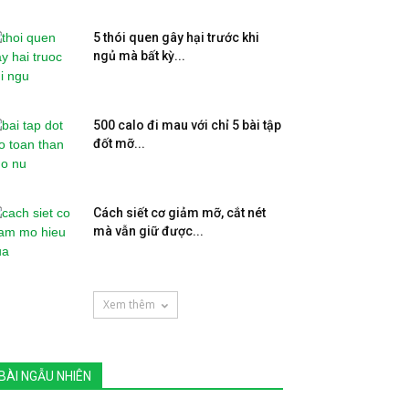
5 thói quen gây hại trước khi
ngủ mà bất kỳ...
500 calo đi mau với chỉ 5 bài tập
đốt mỡ...
Cách siết cơ giảm mỡ, cắt nét
mà vẫn giữ được...
Xem thêm
BÀI NGẪU NHIÊN