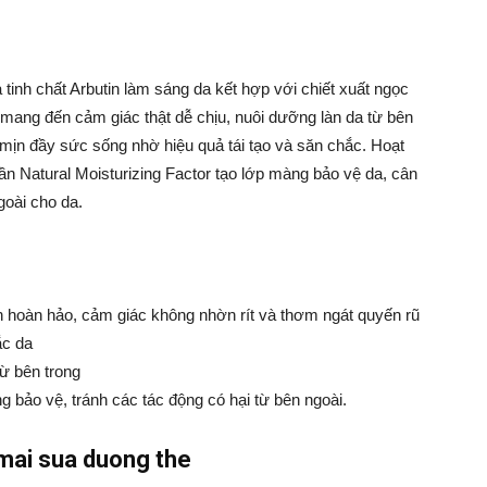
 tinh chất Arbutin làm sáng da kết hợp với chiết xuất ngọc
 mang đến cảm giác thật dễ chịu, nuôi dưỡng làn da từ bên
 mịn đầy sức sống nhờ hiệu quả tái tạo và săn chắc. Hoạt
n Natural Moisturizing Factor tạo lớp màng bảo vệ da, cân
goài cho da.
n hoàn hảo, cảm giác không nhờn rít và thơm ngát quyến rũ
ắc da
từ bên trong
 bảo vệ, tránh các tác động có hại từ bên ngoài.