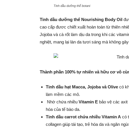
Tinh dầu dưỡng thể botani
Tinh dầu dưỡng thể Nourishing Body Oil
đượ
cao cấp đươc chiết xuất hoàn toàn từ thiên nhi
Jojoba và cà rốt làm dịu da trong khi các vitam
nghiệt, mang lại làn da tươi sáng mà không gây
Thành phần 100% tự nhiên và hữu cơ vô cù
Tinh dầu hạt Macca, Jojoba và Olive
có kh
làm mềm các mô.
Nhờ chứa nhiều
Vitamin E
bảo vệ các axit 
hóa của tế bào da.
Tinh dầu carrot chứa nhiều Vitamin A
có t
collagen giúp tái tạo, trẻ hóa da và ngăn ngừ