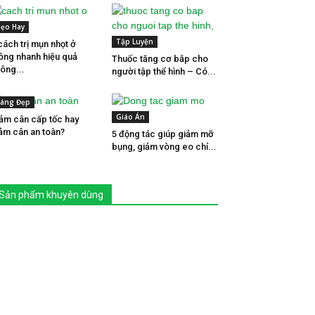
ẹo Hay
Tập Luyện
cách trị mụn nhọt ở
ng nhanh hiệu quả
Thuốc tăng cơ bắp cho
ông...
người tập thể hình – Có...
áng Đẹp
Giáo Án
ảm cân cấp tốc hay
ảm cân an toàn?
5 động tác giúp giảm mỡ
bụng, giảm vòng eo chỉ...
Sản phẩm khuyên dùng