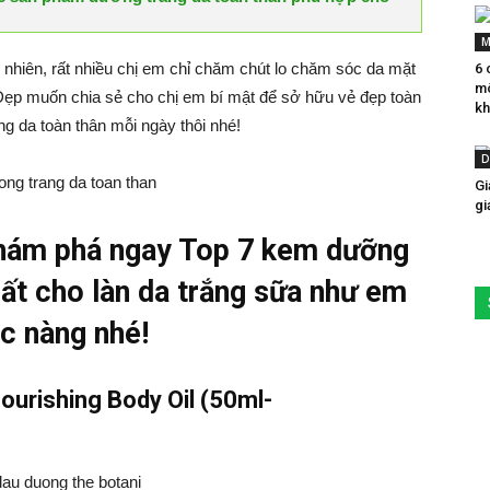
M
 nhiên, rất nhiều chị em chỉ chăm chút lo chăm sóc da mặt
6 
mô
Đẹp muốn chia sẻ cho chị em bí mật để sở hữu vẻ đẹp toàn
kh
g da toàn thân mỗi ngày thôi nhé!
D
Gi
gi
khám phá ngay Top 7 kem dưỡng
hất cho làn da trắng sữa như em
c nàng nhé!
ourishing Body Oil (50ml-