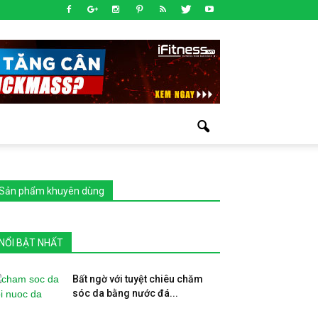
Sản phẩm khuyên dùng
NỔI BẬT NHẤT
Bất ngờ với tuyệt chiêu chăm
sóc da bằng nước đá...