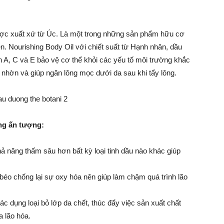
c xuất xứ từ Úc. Là một trong những sản phẩm hữu cơ
ên. Nourishing Body Oil với chiết suất từ Hạnh nhân, dầu
in A, C và E bảo vệ cơ thể khỏi các yếu tố môi trường khắc
 nhờn và giúp ngăn lông mọc dưới da sau khi tẩy lông.
ng ấn tượng:
ả năng thấm sâu hơn bất kỳ loại tinh dầu nào khác giúp
béo chống lại sự oxy hóa nên giúp làm chậm quá trình lão
ác dụng loại bỏ lớp da chết, thúc đẩy việc sản xuất chất
a lão hóa.