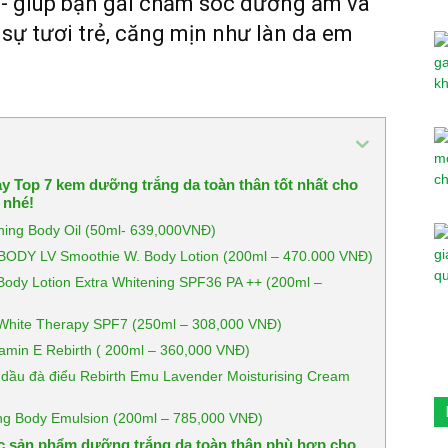
- giúp bạn gái chăm sóc dưởng ẩm và
 sự tươi trẻ, căng mịn như làn da em
y Top 7 kem dưỡng trắng da toàn thân tốt nhất cho
g nhé!
hing Body Oil (50ml- 639,000VNĐ)
 BODY LV Smoothie W. Body Lotion (200ml – 470.000 VNĐ)
ody Lotion Extra Whitening SPF36 PA ++ (200ml –
White Therapy SPF7 (250ml – 308,000 VNĐ)
tamin E Rebirth ( 200ml – 360,000 VNĐ)
h dầu đà điểu Rebirth Emu Lavender Moisturising Cream
ing Body Emulsion (200ml – 785,000 VNĐ)
c sản phẩm dưỡng trắng da toàn thân phù hợp cho