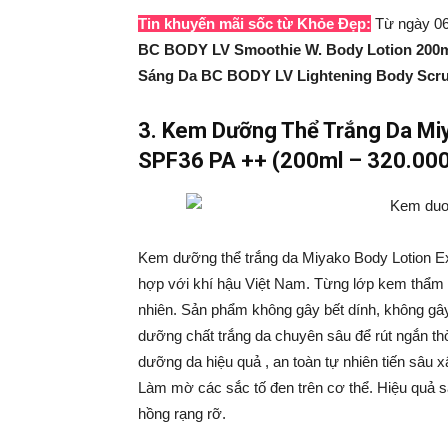
Tin khuyến mãi sốc từ Khỏe Đẹp:
Từ ngày 06
BC BODY LV Smoothie W. Body Lotion 200
Sáng Da BC BODY LV Lightening Body Scr
3.
Kem Dưỡng Thể Trắng Da Miy
SPF36 PA ++ (200ml – 320.00
Kem dưỡng thể trắng da Miyako Body Lotion Ex
hợp với khí hậu Việt Nam. Từng lớp kem thẩm t
nhiên. Sản phẩm không gây bết dính, không gâ
dưỡng chất trắng da chuyên sâu để rút ngắn thời
dưỡng da hiệu quả , an toàn tự nhiên tiến sâu 
Làm mờ các sắc tố đen trên cơ thể. Hiệu quả sa
hồng rạng rỡ.