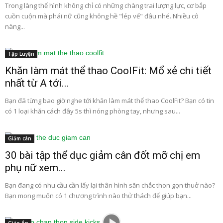
Trong làng thể hình không chỉ có những chàng trai lượng lực, cơ bắp
cuồn cuộn mà phái nữ cũng không hề "lép vế" đâu nhé. Nhiều cô
nàng...
Tập Luyện
Khăn làm mát thể thao CoolFit: Mổ xẻ chi tiết
nhất từ A tới...
Bạn đã từng bao giờ nghe tới khăn làm mát thể thao CoolFit? Bạn có tin
có 1 loại khăn cách đây 5s thì nóng phòng tay, nhưng sau...
Giảm cân
30 bài tập thể dục giảm cân đốt mỡ chị em
phụ nữ xem...
Bạn đang có nhu cầu cần lấy lại thân hình săn chắc thon gọn thuở nào?
Bạn mong muốn có 1 chương trình nào thử thách để giúp bạn...