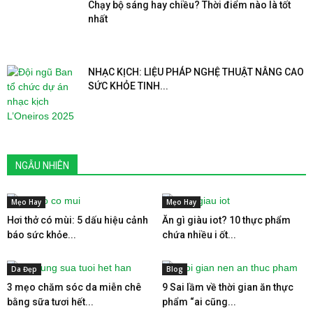
Chạy bộ sáng hay chiều? Thời điểm nào là tốt
nhất
NHẠC KỊCH: LIỆU PHÁP NGHỆ THUẬT NÂNG CAO
SỨC KHỎE TINH...
NGẪU NHIÊN
Mẹo Hay
Mẹo Hay
Hơi thở có mùi: 5 dấu hiệu cảnh
Ăn gì giàu iot? 10 thực phẩm
báo sức khỏe...
chứa nhiều i ốt...
Da Đẹp
Blog
3 mẹo chăm sóc da miễn chê
9 Sai lầm về thời gian ăn thực
bằng sữa tươi hết...
phẩm “ai cũng...