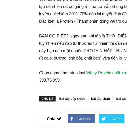
tập rất nhiều rất cố gắng rồi mà cơ vẫn không
luyện chỉ chiếm 30%, 70% còn lại quyết định
Đặc biệt là Protein - Thành phần đóng vai trò q
BẠN CÓ BIẾT? Ngay sau khi tập là THỜI ĐIỂM 
tuy nhiên nếu nạp từ thức ăn tự nhiên thì cần đế
này bạn cần một nguồn PROTEIN HẤP THỤ NHA
(ít calo, đường, tinh bột, chất béo) vừa tiện lợi
Chọn ngay cho mình loại
Whey Protein chất lư
399.75.999
CHỦ ĐỀ
Bài tập bắp chân
Bài tập chân
bài tậ
Chia sẻ
Facebook
Twitter