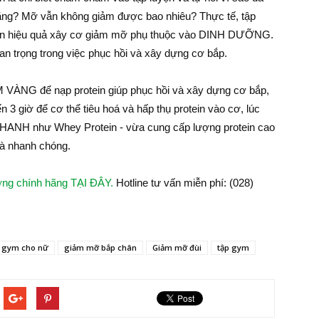
 tăng? Mỡ vẫn không giảm được bao nhiêu? Thực tế, tập
 đến hiệu quả xây cơ giảm mỡ phụ thuộc vào DINH DƯỠNG.
uan trọng trong việc phục hồi và xây dựng cơ bắp.
VÀNG để nạp protein giúp phục hồi và xây dựng cơ bắp,
n 3 giờ để cơ thể tiêu hoá và hấp thụ protein vào cơ, lúc
NH như Whey Protein - vừa cung cấp lượng protein cao
 và nhanh chóng.
ợng chính hãng TẠI ĐÂY.
Hotline tư vấn miễn phí: (028)
p gym cho nữ
giảm mỡ bắp chân
Giảm mỡ đùi
tập gym