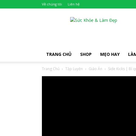
Về chúng tôi
Liên hệ
Khỏe
Đẹp
TRANG CHỦ
SHOP
MẸO HAY
LÀ
Trang Chủ
Tập Luyện
Giáo Án
Side Kicks | Bí q