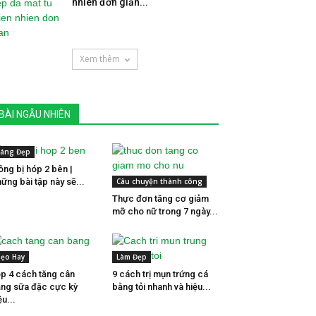
nhiên đơn giản...
Xem thêm
BÀI NGẪU NHIÊN
áng Đẹp
ng bị hóp 2 bên |
ững bài tập này sẽ...
Câu chuyện thành công
Thực đơn tăng cơ giảm
mỡ cho nữ trong 7 ngày...
ẹo Hay
Làm Đẹp
p 4 cách tăng cân
9 cách trị mụn trứng cá
ng sữa đặc cực kỳ
bằng tỏi nhanh và hiệu...
ệu...