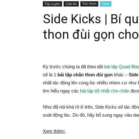
Tập Luyện
Giáo Án
Thể Hình
Video
Side Kicks | Bí q
thon đùi gọn ch
Kỳ trước chúng ta đã theo dõi
bài tập Quad Bla
sẽ là 1
bài tập chân thon đùi gọn
khác –
Side
nhất tác động lên cùng lúc nhiều nhóm cơ như
tìm hiểu ngay các
bài tập tốt nhất cho chân
được
Như đã nói khá rõ ở trên, Side Kicks sẽ tác độ
soát động tác. Do đó, hãy bổ sung ngay vào da
Xem thêm: