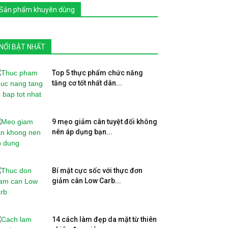
Sản phẩm khuyên dùng
NỔI BẬT NHẤT
Top 5 thực phẩm chức năng
tăng cơ tốt nhất dân...
9 mẹo giảm cân tuyệt đối không
nên áp dụng bạn...
Bí mật cực sốc với thực đơn
giảm cân Low Carb...
14 cách làm đẹp da mặt từ thiên