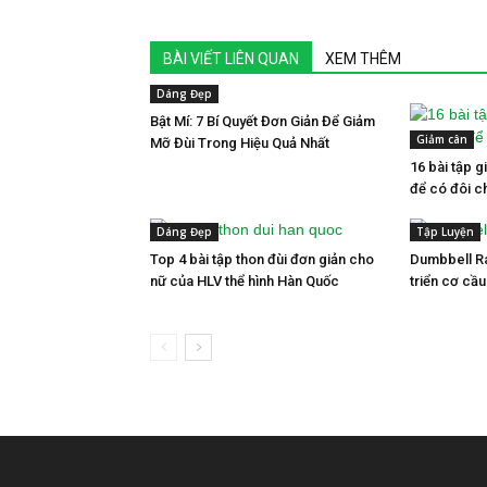
BÀI VIẾT LIÊN QUAN
XEM THÊM
Dáng Đẹp
Bật Mí: 7 Bí Quyết Đơn Giản Để Giảm
Giảm cân
Mỡ Đùi Trong Hiệu Quả Nhất
16 bài tập g
để có đôi c
Dáng Đẹp
Tập Luyện
Top 4 bài tập thon đùi đơn giản cho
Dumbbell Ra
nữ của HLV thể hình Hàn Quốc
triển cơ cầu