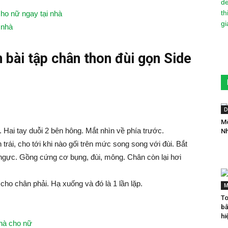
o nữ ngay tại nhà
 nhà
 bài tập chân thon đùi gọn Side
D
Mô
Hai tay duỗi 2 bên hông. Mắt nhìn về phía trước.
Nh
 trái, cho tới khi nào gối trên mức song song với đùi. Bắt
c ngực. Gồng cứng cơ bụng, đùi, mông. Chân còn lại hơi
 cho chân phải. Hạ xuống và đó là 1 lần lặp.
M
To
bằ
hi
nhà cho nữ