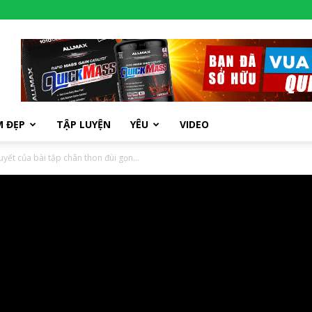
M ĐẸP
TẬP LUYỆN
YÊU
VIDEO
uyết của bài tập chân thon đùi gọn...