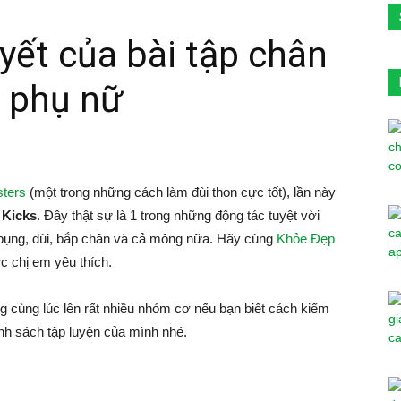
uyết của bài tập chân
o phụ nữ
sters
(một trong những cách làm đùi thon cực tốt), lần này
 Kicks
. Đây thật sự là 1 trong những động tác tuyệt vời
 bụng, đùi, bắp chân và cả mông nữa. Hãy cùng
Khỏe Đẹp
 chị em yêu thích.
ng cùng lúc lên rất nhiều nhóm cơ nếu bạn biết cách kiểm
nh sách tập luyện của mình nhé.