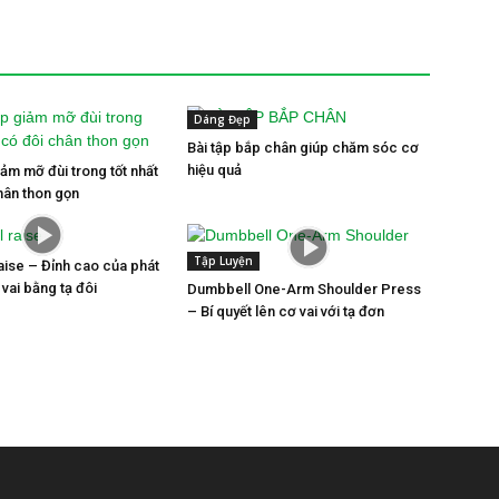
Dáng Đẹp
Bài tập bắp chân giúp chăm sóc cơ
hiệu quả
iảm mỡ đùi trong tốt nhất
hân thon gọn
Tập Luyện
ise – Đỉnh cao của phát
 vai bằng tạ đôi
Dumbbell One-Arm Shoulder Press
– Bí quyết lên cơ vai với tạ đơn