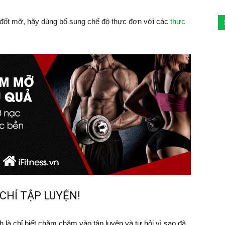
 đốt mỡ, hãy dùng bổ sung chế độ thực đơn với các
thực
CHỈ TẬP LUYỆN!
 là chỉ biết chăm chăm vào tập luyện và tự hỏi vì sao đã