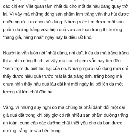
các chị em Việt quan tâm nhất dù cho mốt da nâu đang quay trở
lại. Vì vậy mà những dòng sản phẩm làm trắng vẫn thu hút được
nhiều người lựa chọn sử dụng. Nhưng việc tìm được một sản
phẩm dưỡng trắng vừa hiệu quả vừa an toàn trong thị trường
“hàng giả, hàng nhái” ngày nay là điều rất khó.
Người ta vẫn luôn nói “nhất dáng, nhì da”, kiểu da mà trắng trắng
thì ai nhìn cũng thích, vì vậy mà các chị em vẫn hay tìm đến
“kem trộn” dù biết tác hại của nó. Nhưng người sử dụng mới chỉ
thấy được hiệu quả trước mắt là da trắng tinh, trắng bóng mà
chưa nhìn thấy hậu quả lâu dài khi mỗi ngày lại bôi lên da một
lượng rất lớn chất độc hại.
Vâng, vì những suy nghĩ đó mà chúng ta phải đánh đổi một cái
giá quá đắt trong khi bây giờ có rất nhiều sản phẩm dưỡng trắng
an toàn, cung cấp các dưỡng chất thiết yếu cho da bạn được
dưỡng trắng từ sâu bên trong.