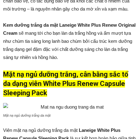
chắn bảo vệ, có tác dụng bảo vệ da khỏi các chất ô nhiễm của
môi trường – là nguyên nhân gây cho da mờ xỉn và xạm màu.
Kem dưỡng trắng da mặt Laneige White Plus Renew Original
Cream
sẽ
mang tới cho bạn làn da trắng hồng và ẩm mượt tựa
như chùm tia sáng long lanh bao chùm bởi cấu trúc kem dưỡng
trắng dạng gel đậm đặc với chất dưỡng sáng cho làn da trắng
sáng tự nhiên và hồng hào.
Mặt nạ ngủ dưỡng trắng, cân bằng sắc tố
da dạng viên White Plus Renew Capsule
Sleeping Pack
Mặt nạ ngủ dưỡng trắng da mặt
Viên mặt nạ ngủ dưỡng trắng da mặt
Laneige White Plus
Renew Capsule Sleeping Pack
là sự kết hợp hoàn hảo giữa tinh