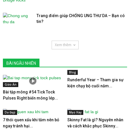
Trang điểm giúp CHỐNG UNG THƯ DA – Bạn có
tin?
Xem thêm
BÀI NGẪU NHIÊN
Blog
Runderful Year – Tham gia sự
Giáo Án
kiện chạy bộ cuối năm...
Bài tập mông #54 Tick Tock
Pulses Right biến mông lép...
Da Đẹp
Mẹo Hay
7 thói quen xấu khi tắm nên bỏ
Skinny Fat là gì? Nguyên nhân
ngay tránh hại...
và cách khắc phục Skinny...