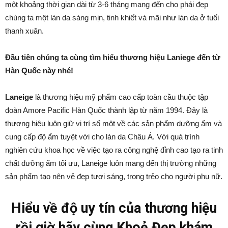
một khoảng thời gian dài từ 3-6 tháng mang đến cho phái đẹp
chúng ta một làn da sáng mịn, tinh khiết và mãi như làn da ở tuổi
thanh xuân.
Đầu tiên chúng ta cùng tìm hiểu thương hiệu Laniege đến từ
Hàn Quốc này nhé!
Laneige
là thương hiệu mỹ phẩm cao cấp toàn cầu thuộc tập
đoàn Amore Pacific Hàn Quốc thành lập từ năm 1994. Đây là
thương hiệu luôn giữ vị trí số một về các sản phẩm dưỡng ẩm và
cung cấp độ ẩm tuyệt vời cho làn da Châu Á. Với quá trình
nghiên cứu khoa học về việc tạo ra công nghệ đỉnh cao tạo ra tinh
chất dưỡng ẩm tối ưu, Laneige luôn mang đến thị trường những
sản phẩm tạo nên vẻ đẹp tươi sáng, trong trẻo cho người phụ nữ.
Hiểu về độ uy tín của thương hiệu
rồi giờ hãy cùng Khoẻ Đẹp khám