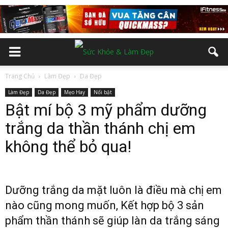
Trang Chủ
Làm Đẹp
Da Đẹp
Làm Đẹp
Da Đẹp
Mẹo Hay
Nổi bật
Bật mí bộ 3 mỹ phẩm dưỡng
trắng da thần thánh chị em
không thể bỏ qua!
Dưỡng trắng da mặt luôn là điều mà chị em
nào cũng mong muốn, Kết hợp bộ 3 sản
phẩm thần thánh sẽ giúp làn da trắng sáng