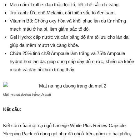
Men nấm Truffle: đào thải độc tố, tiết chế sắc da vàng.
Trà xanh: Ức chế Melanin, cải thiện sắc tố đen sạm.
Vitamin B3: Chống oxy hóa và khôi phục làn da từ những
mạch máu ở hạ bì, làm giảm sắc tố đỏ.
Gel Hydro: cấp nước và cân bằng độ ẩm tối ưu cho làn da,
giúp da mềm mượt và căng khỏe.
Chứa 25% tinh chất Ampoule làm trắng và 75% Ampoule
hydrat hóa làn da: giúp cung cấp đầy đủ nước, khiến da khỏe
mạnh và đàn hồi hơn trông thấy.
Mặt nạ ngủ dưỡng trắng da mặt
Kết cấu
:
Kết cấu của mặt nạ ngủ Laneige White Plus Renew Capsule
Sleeping Pack có dạng gel như đã nói ở trên, gồm có hai phần,