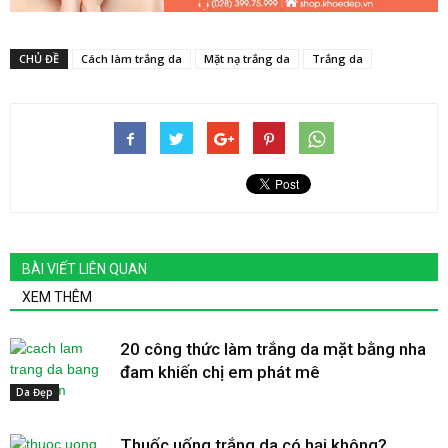
CHỦ ĐỀ
Cách làm trắng da
Mặt nạ trắng da
Trắng da
BÀI VIẾT LIÊN QUAN
XEM THÊM
20 công thức làm trắng da mặt bằng nha
đam khiến chị em phát mê
Da Đẹp
Thuốc uống trắng da có hại không?