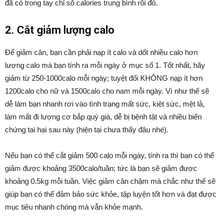
đã có trong tay chỉ số calories trung bình rồi đó.
2. Cắt giảm lượng calo
Để giảm cân, bạn cần phải nạp ít calo và dốt nhiều calo hơn
lượng calo mà bạn tính ra mỗi ngày ở mục số 1. Tốt nhất, hãy
giảm từ 250-1000calo mỗi ngày; tuyệt đối KHÔNG nạp ít hơn
1200calo cho nữ và 1500calo cho nam mỗi ngày. Vì như thế sẽ
dễ làm bạn nhanh rơi vào tình trạng mất sức, kiệt sức, mệt lả,
làm mất đi lượng cơ bắp quý giá, dễ bị bệnh tật và nhiều biến
chứng tai hại sau này (hiện tại chưa thấy đâu nhé).
Nếu bạn có thể cắt giảm 500 calo mỗi ngày, tính ra thì bạn có thể
giảm được khoảng 3500calo/tuần; tức là bạn sẽ giảm được
khoảng 0.5kg mỗi tuần. Việc giảm cân chậm mà chắc như thế sẽ
giúp bạn có thể đảm bảo sức khỏe, tập luyện tốt hơn và đạt được
mục tiêu nhanh chóng mà vẫn khỏe mạnh.