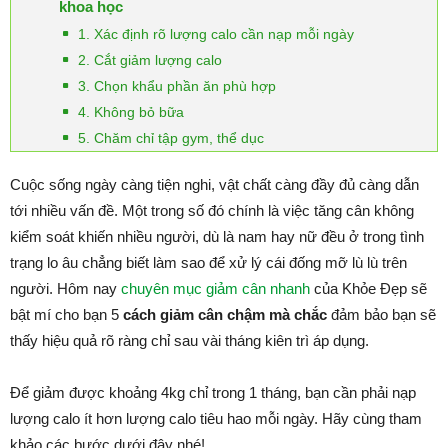
khoa học
1. Xác định rõ lượng calo cần nạp mỗi ngày
2. Cắt giảm lượng calo
3. Chọn khẩu phần ăn phù hợp
4. Không bỏ bữa
5. Chăm chỉ tập gym, thể dục
Cuộc sống ngày càng tiện nghi, vật chất càng đầy đủ càng dẫn
tới nhiều vấn đề. Một trong số đó chính là việc tăng cân không
kiểm soát khiến nhiều người, dù là nam hay nữ đều ở trong tình
trạng lo âu chẳng biết làm sao để xử lý cái đống mỡ lù lù trên
người. Hôm nay
chuyên mục giảm cân nhanh
của Khỏe Đẹp sẽ
bật mí cho bạn 5
cách giảm cân chậm mà chắc
đảm bảo bạn sẽ
thấy hiệu quả rõ ràng chỉ sau vài tháng kiên trì áp dụng.
Để giảm được khoảng 4kg chỉ trong 1 tháng, bạn cần phải nạp
lượng calo ít hơn lượng calo tiêu hao mỗi ngày. Hãy cùng tham
khảo các bước dưới đây nhé!