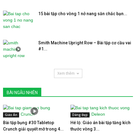
15 bài tập cho vòng 1 nở nang săn chắc bạn...
Smith Machine Upright Row – Bài tập cơ cầu vai
#1...
Xem thêm
BÀI NGẪU NHIÊN
Giáo Án
Dáng Đẹp
Bài tập bụng #30 Tabletop
Hé lộ: Giáo án bài tập tăng kích
Crunch giải quyết mỡ trong 4...
thước vòng 3...