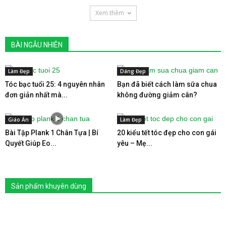
Xem thêm
BÀI NGẪU NHIÊN
Làm Đẹp
Dáng Đẹp
Tóc bạc tuổi 25: 4 nguyên nhân
Bạn đã biết cách làm sữa chua
đơn giản nhất mà...
không đường giảm cân?
Giáo Án
Làm Đẹp
Bài Tập Plank 1 Chân Tựa | Bí
20 kiểu tết tóc đẹp cho con gái
Quyết Giúp Eo...
yêu – Mẹ...
Sản phẩm khuyên dùng