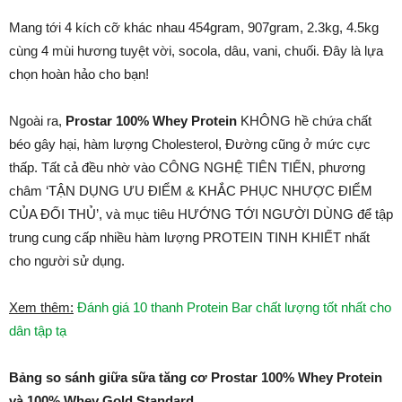
Mang tới 4 kích cỡ khác nhau 454gram, 907gram, 2.3kg, 4.5kg
cùng 4 mùi hương tuyệt vời, socola, dâu, vani, chuối. Đây là lựa
chọn hoàn hảo cho bạn!
Ngoài ra,
Prostar 100% Whey Protein
KHÔNG hề chứa chất
béo gây hại, hàm lượng Cholesterol, Đường cũng ở mức cực
thấp. Tất cả đều nhờ vào CÔNG NGHỆ TIÊN TIẾN, phương
châm ‘TẬN DỤNG ƯU ĐIỂM & KHẮC PHỤC NHƯỢC ĐIỂM
CỦA ĐỐI THỦ’, và mục tiêu HƯỚNG TỚI NGƯỜI DÙNG để tập
trung cung cấp nhiều hàm lượng PROTEIN TINH KHIẾT nhất
cho người sử dụng.
Xem thêm:
Đánh giá 10 thanh Protein Bar chất lượng tốt nhất cho
dân tập tạ
Bảng so sánh giữa sữa tăng cơ Prostar 100% Whey Protein
và 100% Whey Gold Standard