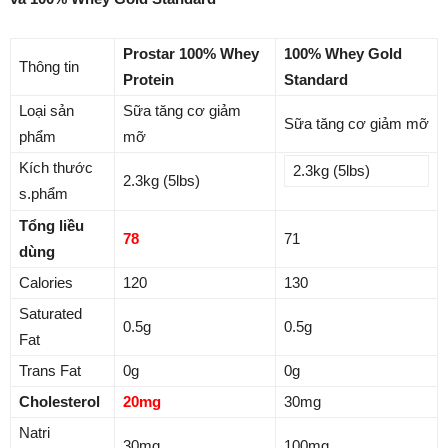
Prostar 100% Whey
100% Whey Gold
Thông tin
Protein
Standard
Loại sản
Sữa tăng cơ giảm
Sữa tăng cơ giảm mỡ
phẩm
mỡ
Kích thước
2.3kg (5lbs)
2.3kg (5lbs)
s.phẩm
Tổng liều
78
71
dùng
Calories
120
130
Saturated
0.5g
0.5g
Fat
Trans Fat
0g
0g
Cholesterol
20mg
30mg
Natri
30mg
100mg