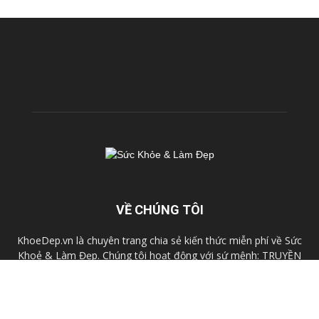
VỀ CHÚNG TÔI
KhoeDep.vn là chuyên trang chia sẻ kiến thức miễn phí về Sức
Khoẻ & Làm Đẹp. Chúng tôi hoạt động với sứ mệnh: TRUYỀN
CẢM HỨNG & TẠO ĐỘNG LỰC nhằm mang đến cho mỗi người
Việt Nam một SỨC KHOẺ & VẺ ĐẸP TOÀN DIỆN
Liên hệ:
cskh@fhb.vn