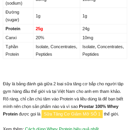
(sodium)
Đường
1g
1g
(sugar)
Protein
25g
24g
Canxi
20%
10mg
T.phần
Isolate, Concentrates,
Isolate, Concentrates,
Protein
Peptides
Peptides
Đây là bảng đánh giá giữa 2 loại sữa tăng cơ bắp cho người tập
gym hàng đầu thế giới và tại Việt Nam cho anh em tham khảo.
Rõ ràng, chỉ cần chú tâm vào Protein và liều dùng là để bạn biết
mình nên chọn sản phẩm nào và vì sao
Prostar 100% Whey
Protein
được gọi là
Sữa Tăng Cơ Giảm Mỡ SỐ 1
thế giới.
Xem thêm:
Cách dùng Whey Protein hiệu quả nhất