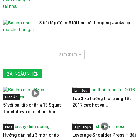
3 bài tập đốt mỡ tốt hơn cả Jumping Jacks bạn...
Xem thêm
BÀI NGẪU NHIÊN
Làm Đẹp
Giáo Án
Top 3 xu hướng thời trang Tết
5′ với bài tập chân #13 Squat
2017 cực hot và...
Touchdown cho chân thon...
Blog
Tập Luyện
Hướng dẫn nấu 3 món cháo
Leverage Shoulder Press – Bài