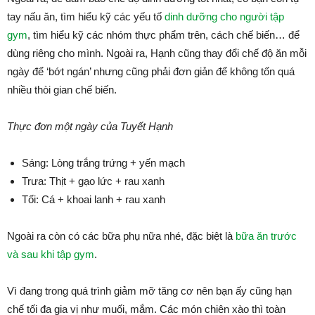
tay nấu ăn, tìm hiểu kỹ các yếu tố
dinh dưỡng cho người tập
gym
, tìm hiểu kỹ các nhóm thực phẩm trên, cách chế biến… để
dùng riêng cho mình. Ngoài ra, Hạnh cũng thay đổi chế độ ăn mỗi
ngày để ‘bớt ngán’ nhưng cũng phải đơn giản để không tốn quá
nhiều thòi gian chế biến.
Thực đơn một ngày của Tuyết Hạnh
Sáng: Lòng trắng trứng + yến mạch
Trưa: Thịt + gạo lức + rau xanh
Tối: Cá + khoai lanh + rau xanh
Ngoài ra còn có các bữa phụ nữa nhé, đặc biệt là
bữa ăn trước
và sau khi tập gym
.
Vì đang trong quá trình giảm mỡ tăng cơ nên bạn ấy cũng hạn
chế tối đa gia vị như muối, mắm. Các món chiên xào thì toàn