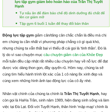
lực tập gym giảm béo hoàn hảo của Trần Thị Tuyết
Hạnh
Tự nấu ăn để đảm bảo chế độ dinh dưỡng đủ chất để
lên cơ giảm mỡ
Tập gym 6 buổi 1 tuần để thay đổi bản thân
Động lực tập gym
giảm cân/tăng cân chắc chắn là điều mà chị
em chúng ta cần nhất vì phương pháp chẳng có gì quá khó,
nhưng chúng ta vẫn thất bại vì thiếu đi cái gọi là ‘tinh thần’. Đó là
lý do vì sao chuyện mục
câu chuyện giảm cân của Khỏe Đẹp
mỗi tuần đều cập nhật rất nhiều câu chuyện hay về nỗ lực để đạt
được vóc dáng thon gọn, đầy quyến rũ. Hôm nay, chúng ta sẽ
cùng tìm hiểu hành trình lột xác của 1 cô nàng 8x xinh đẹp và
cùng xem những hình ảnh tạo động lực của cô ấy nhé.
Nhân vật chính của chúng ta chính là
Trần Thị Tuyết Hạnh
, hay
còn gọi là HaHa Trần, sinh năm 1989, hiện đang sinh sống và làm
việc tại Đà Lạt. Đối với Tuyết Hạnh, thân hình ‘mập mạp’ chính là