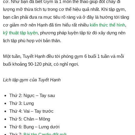
cơ. Như bạn đã biết Gym là 1 môn thể thao giúp đốt cháy đi
lượng mỡ thừa tích tụ trong cơ thể hiệu quả nhất. Khi tập gym,
bạn cần phải đưa ra mục tiêu rõ ràng và ở đây là hướng tới tăng
cơ giảm mỡ nên Hạnh đã tìm hiểu rất nhiều
kiến thức thể hình
,
kỹ thuật tập luyện
, phương pháp luyện tập từ đó xây dựng nên
lịch tập phù hợp với bản thân.
Một tuần, Tuyết Hạnh đều tới phóng gym 6 buổi 1 tuần và mỗi
buổi khoảng 90-120 phút, có nghỉ ngơi.
Lịch tập gym của Tuyết Hạnh
Thứ 2: Ngực – Tay sau
Thứ 3: Lưng
Thứ 4: Vai – Tay trước
Thứ 5: Chân – Mông
Thứ 6: Bụng – Lưng dưới
Thứ 7:
Bài tập Cardio đốt mỡ