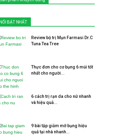
NỔI BẬT NHẤT
Review bộ trị Mụn Farmasi Dr.C
Tuna Tea Tree
Thực đơn cho cơ bụng 6 múi tốt
nhất cho người...
6 cách trị rạn da cho nữ nhanh
và hiệu quả...
9 bài tập giảm mỡ bụng hiệu
quả tại nhà nhanh...