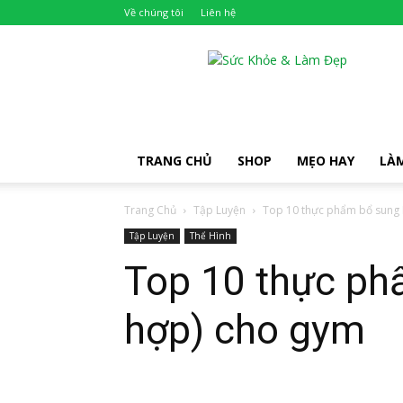
Về chúng tôi
Liên hệ
Khỏe
Đẹp
TRANG CHỦ
SHOP
MẸO HAY
LÀ
Trang Chủ
Tập Luyện
Top 10 thực phẩm bổ sung M
Tập Luyện
Thể Hình
Top 10 thực phẩ
hợp) cho gym