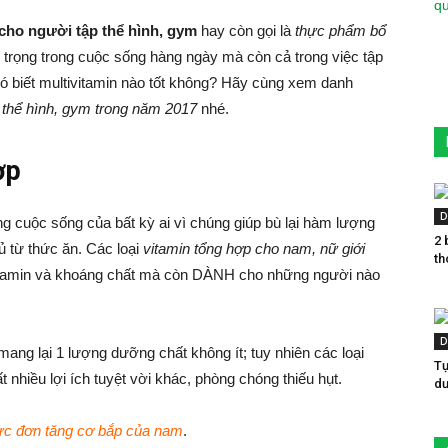
cho người tập thể hình, gym
hay còn gọi là
thực phẩm bổ
 trọng trong cuộc sống hàng ngày mà còn cả trong việc tập
có biết multivitamin nào tốt không? Hãy cùng xem danh
p thể hình, gym trong năm 2017
nhé.
ợp
D
ong cuộc sống của bất kỳ ai vì chúng giúp bù lại hàm lượng
2 
 từ thức ăn. Các loại
vitamin tổng hợp cho nam, nữ giới
th
itamin và khoáng chất mà còn DÀNH cho những người nào
D
ang lại 1 lượng dưỡng chất không ít; tuy nhiên các loại
Tự
 nhiều lợi ích tuyệt vời khác, phòng chóng thiếu hụt.
dư
ực đơn tăng cơ bắp của nam
.