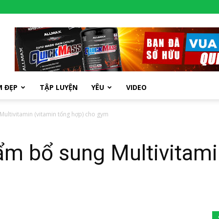
M ĐẸP
TẬP LUYỆN
YÊU
VIDEO
ultivitamin (vitamin tổng hợp) cho gym
m bổ sung Multivitami