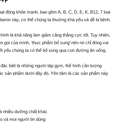
hoạt động khỏe mạnh, bao gồm A, B, C, D, E, K, B12, 7 loại
vitamin này, cơ thể chúng ta thường khá yếu và dễ bị bệnh.
chính là khả năng làm giảm căng thẳng cực tốt. Tuy nhiên,
ên gọi của mình, ‘thực phẩm bổ sung’ nên nó chỉ đóng vai
hiết yếu chúng ta có thể bổ sung qua con đường ăn uống.
đặc biệt là những người tập gym, thể hình cần lượng
 các sản phẩm dưới đây đó. Yên tâm là các sản phẩm này
và nhiều dưỡng chất khác
o và mọi người tin dùng