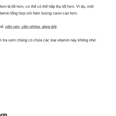
ơn là tốt hơn, cơ thể có thể hấp thụ tốt hơn. Ví dụ, một
 vitamin tổng hợp với hàm lượng canxi cao hơn.
thể:
viên nén, viên nhộng, dạng bột
.
ểm tra xem chúng có chứa các loại vitamin này không nhé:
hợp