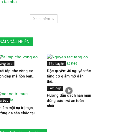
Xem thêm
BÀI NGẪU NHIÊN
áng Đẹp
Tập Luyện
bài tập cho vòng eo
Độc quyền: 40 nguyên tắc
on đẹp mê hồn bạn...
tăng cơ giảm mỡ dân
thể...
Làm Đẹp
Hướng dẫn cách nặn mụn
a Đẹp
đúng cách và an toàn
nhất...
 làm mặt nạ trị mụn,
ỡng da săn chắc tại...