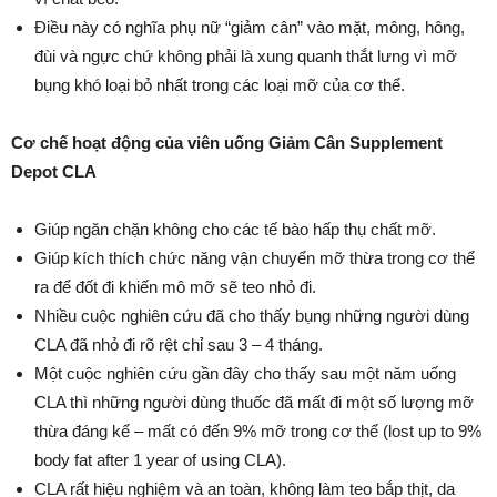
Điều này có nghĩa phụ nữ “giảm cân” vào mặt, mông, hông,
đùi và ngực chứ không phải là xung quanh thắt lưng vì mỡ
bụng khó loại bỏ nhất trong các loại mỡ của cơ thể.
Cơ chế hoạt động của viên uống
Giảm Cân Supplement
Depot CLA
Giúp ngăn chặn không cho các tế bào hấp thụ chất mỡ.
Giúp kích thích chức năng vận chuyển mỡ thừa trong cơ thể
ra để đốt đi khiến mô mỡ sẽ teo nhỏ đi.
Nhiều cuộc nghiên cứu đã cho thấy bụng những người dùng
CLA đã nhỏ đi rõ rệt chỉ sau 3 – 4 tháng.
Một cuộc nghiên cứu gần đây cho thấy sau một năm uống
CLA thì những người dùng thuốc đã mất đi một số lượng mỡ
thừa đáng kể – mất có đến 9% mỡ trong cơ thể (lost up to 9%
body fat after 1 year of using CLA).
CLA rất hiệu nghiệm và an toàn, không làm teo bắp thịt, da