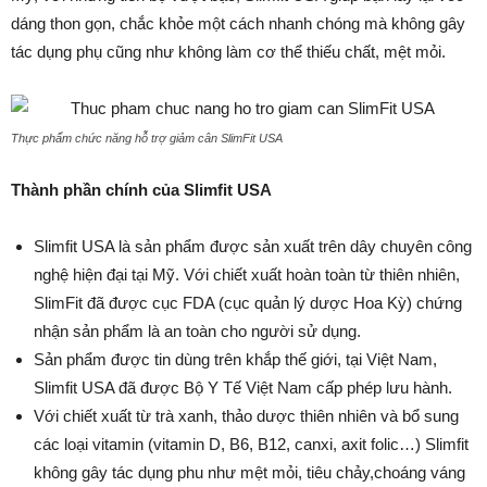
dáng thon gọn, chắc khỏe một cách nhanh chóng mà không gây
tác dụng phụ cũng như không làm cơ thể thiếu chất, mệt mỏi.
Thực phẩm chức năng hỗ trợ giảm cân SlimFit USA
Thành phần chính của Slimfit USA
Slimfit USA là sản phẩm được sản xuất trên dây chuyên công
nghệ hiện đại tại Mỹ. Với chiết xuất hoàn toàn từ thiên nhiên,
SlimFit đã được cục FDA (cục quản lý dược Hoa Kỳ) chứng
nhận sản phẩm là an toàn cho người sử dụng.
Sản phẩm được tin dùng trên khắp thế giới, tại Việt Nam,
Slimfit USA đã được Bộ Y Tế Việt Nam cấp phép lưu hành.
Với chiết xuất từ trà xanh, thảo dược thiên nhiên và bổ sung
các loại vitamin (vitamin D, B6, B12, canxi, axit folic…) Slimfit
không gây tác dụng phu như mệt mỏi, tiêu chảy,choáng váng