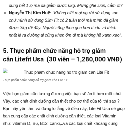
dùng hết 1 lọ mà đã giảm được 6kg. Mừng ghê luôn, cảm ơn”
Nguyễn Thị Kim Huệ:
“Không biết mọi người sử dụng sao
chứ mình sử dụng Slim Fit có 2 tuần thôi mà mình đã giảm
được 3kg rồi đấy. Người cũng thon gọn hơn tí xíu và thích
nhất là ra đường ai cũng khen ốm đi mà không hề xanh xao”.
5.
Thực phẩm chức năng hỗ trợ giảm
cân
Litefit Usa (30 viên – 1,280,000 VNĐ)
Thực phẩm chức năng hỗ trợ giảm cân Lite Fit
Việc bạn giảm cân tương đương việc bạn sẽ ăn ít hơn một chút.
Vậy, các chất dinh dưỡng cần thiết cho cơ thể của tôi thì sao ?
Bạn hãy yên tâm và đừng lo lắng về điều này, Lite Fit Usa sẽ giúp
bạn cung cấp các chất dinh dưỡng cần thiết, các loại Vitamin
như: vitamin D, B6, B12, canxi,..và các loại chất khoáng cung