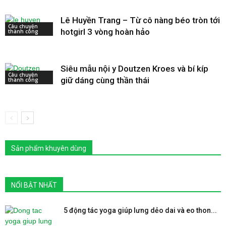
Lê Huyền Trang – Từ cô nàng béo tròn tới
Câu chuyện
hotgirl 3 vòng hoàn hảo
thành công
Siêu mẫu nội y Doutzen Kroes và bí kíp
Câu chuyện
giữ dáng cùng thần thái
thành công
Sản phẩm khuyên dùng
NỔI BẬT NHẤT
5 động tác yoga giúp lưng dẻo dai và eo thon...