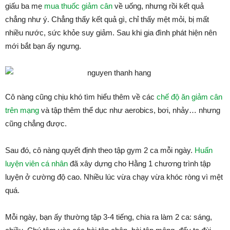
giấu ba mẹ
mua thuốc giảm cân
về uống, nhưng rồi kết quả
chẳng như ý. Chẳng thấy kết quả gì, chỉ thấy mệt mỏi, bị mất
nhiều nước, sức khỏe suy giảm. Sau khi gia đình phát hiện nên
mới bắt bạn ấy ngưng.
Cô nàng cũng chịu khó tìm hiểu thêm về các
chế độ ăn giảm cân
trên mạng
và tập thêm thể dục như aerobics, bơi, nhảy… nhưng
cũng chẳng được.
Sau đó, cô nàng quyết định theo tập gym 2 ca mỗi ngày.
Huấn
luyện viên cá nhân
đã xây dựng cho Hằng 1 chương trình tập
luyện ở cường độ cao. Nhiều lúc vừa chạy vừa khóc ròng vì mệt
quá.
Mỗi ngày, bạn ấy thường tập 3-4 tiếng, chia ra làm 2 ca: sáng,