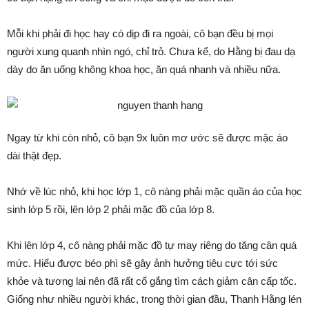
Mỗi khi phải đi học hay có dịp đi ra ngoài, cô bạn đều bị mọi
người xung quanh nhìn ngó, chỉ trỏ. Chưa kể, do Hằng bị đau dạ
dày do ăn uống không khoa học, ăn quá nhanh và nhiều nữa.
Ngay từ khi còn nhỏ, cô bạn 9x luôn mơ ước sẽ được mặc áo
dài thật đẹp.
Nhớ về lúc nhỏ, khi học lớp 1, cô nàng phải mặc quần áo của học
sinh lớp 5 rồi, lên lớp 2 phải mặc đồ của lớp 8.
Khi lên lớp 4, cô nàng phải mặc đồ tự may riêng do tăng cân quá
mức. Hiểu được béo phì sẽ gây ảnh hưởng tiêu cực tới sức
khỏe và tương lai nên đã rất cố gắng tìm cách giảm cân cấp tốc.
Giống như nhiều người khác, trong thời gian đầu, Thanh Hằng lén