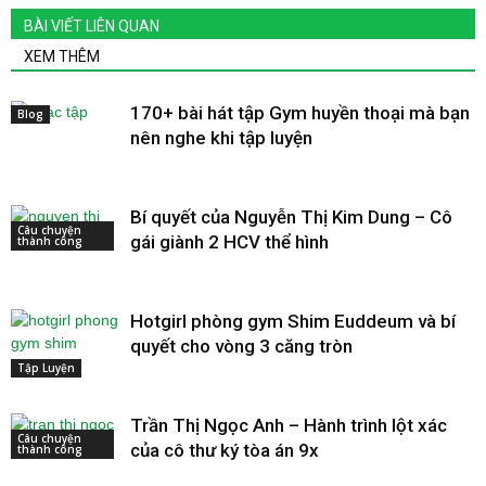
BÀI VIẾT LIÊN QUAN
XEM THÊM
170+ bài hát tập Gym huyền thoại mà bạn
Blog
nên nghe khi tập luyện
Bí quyết của Nguyễn Thị Kim Dung – Cô
Câu chuyện
gái giành 2 HCV thể hình
thành công
Hotgirl phòng gym Shim Euddeum và bí
quyết cho vòng 3 căng tròn
Tập Luyện
Trần Thị Ngọc Anh – Hành trình lột xác
Câu chuyện
của cô thư ký tòa án 9x
thành công