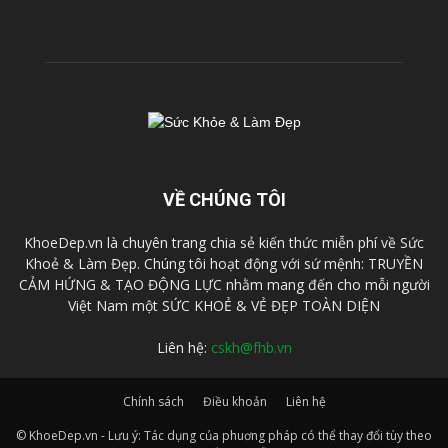
VỀ CHÚNG TÔI
KhoeDep.vn là chuyên trang chia sẻ kiến thức miễn phí về Sức
Khoẻ & Làm Đẹp. Chúng tôi hoạt động với sứ mệnh: TRUYỀN
CẢM HỨNG & TẠO ĐỘNG LỰC nhằm mang đến cho mỗi người
Việt Nam một SỨC KHOẺ & VẺ ĐẸP TOÀN DIỆN
Liên hệ:
cskh@fhb.vn
Chính sách
Điều khoản
Liên hệ
© KhoeDep.vn - Lưu ý: Tác dụng của phuơng pháp có thể thay đổi tùy theo