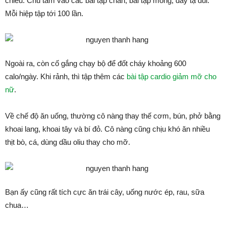
chiều. Chú tâm vào các bài tập chân, bài tập mông, đẩy tạ đùi.
Mỗi hiệp tập tới 100 lần.
Ngoài ra, còn cố gắng chạy bộ để đốt cháy khoảng 600
calo/ngày. Khi rảnh, thì tập thêm các
bài tập cardio giảm mỡ cho
nữ
.
Về chế độ ăn uống, thường cô nàng thay thế cơm, bún, phở bằng
khoai lang, khoai tây và bí đỏ. Cô nàng cũng chịu khó ăn nhiều
thịt bò, cá, dùng dầu oliu thay cho mỡ.
Bạn ấy cũng rất tích cực ăn trái cây, uống nước ép, rau, sữa
chua…