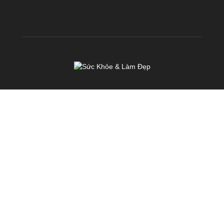
VỀ CHÚNG TÔI
KhoeDep.vn là chuyên trang chia sẻ kiến thức miễn phí về Sức
Khoẻ & Làm Đẹp. Chúng tôi hoạt động với sứ mệnh: TRUYỀN
CẢM HỨNG & TẠO ĐỘNG LỰC nhằm mang đến cho mỗi người
Việt Nam một SỨC KHOẺ & VẺ ĐẸP TOÀN DIỆN
Liên hệ:
cskh@fhb.vn
Chính sách
Điều khoản
Liên hệ
© KhoeDep.vn - Lưu ý: Tác dụng của phuơng pháp có thể thay đổi tùy theo