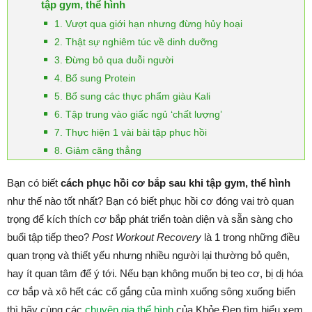
tập gym, thể hình
1. Vượt qua giới hạn nhưng đừng hủy hoại
2. Thật sự nghiêm túc về dinh dưỡng
3. Đừng bỏ qua duỗi người
4. Bổ sung Protein
5. Bổ sung các thực phẩm giàu Kali
6. Tập trung vào giấc ngủ ‘chất lượng’
7. Thực hiện 1 vài bài tập phục hồi
8. Giảm căng thẳng
Bạn có biết
cách phục hồi cơ bắp sau khi tập gym, thể hình
như thế nào tốt nhất? Bạn có biết phục hồi cơ đóng vai trò quan
trọng để kích thích cơ bắp phát triển toàn diện và sẵn sàng cho
buổi tập tiếp theo?
Post Workout Recovery
là 1 trong những điều
quan trọng và thiết yếu nhưng nhiều người lại thường bỏ quên,
hay ít quan tâm để ý tới. Nếu bạn không muốn bị teo cơ, bị dị hóa
cơ bắp và xô hết các cố gắng của mình xuống sông xuống biển
thì hãy cùng các
chuyên gia thể hình
của Khỏe Đẹp tìm hiểu xem