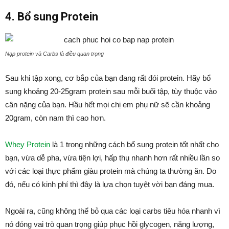
4. Bổ sung Protein
Nạp protein và Carbs là điều quan trọng
Sau khi tập xong, cơ bắp của bạn đang rất đói protein. Hãy bổ
sung khoảng 20-25gram protein sau mỗi buổi tập, tùy thuộc vào
cân nặng của bạn. Hầu hết mọi chị em phụ nữ sẽ cần khoảng
20gram, còn nam thì cao hơn.
Whey Protein
là 1 trong những cách bổ sung protein tốt nhất cho
bạn, vừa dễ pha, vừa tiện lợi, hấp thụ nhanh hơn rất nhiều lần so
với các loại thực phẩm giàu protein mà chúng ta thường ăn. Do
đó, nếu có kinh phí thì đây là lựa chọn tuyệt vời bạn đáng mua.
Ngoài ra, cũng không thể bỏ qua các loại carbs tiêu hóa nhanh vì
nó đóng vai trò quan trọng giúp phục hồi glycogen, năng lượng,