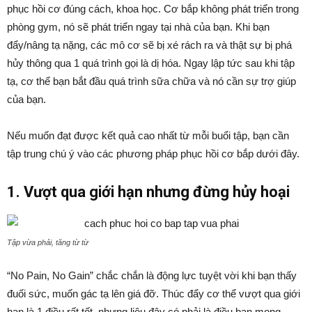
phục hồi cơ đúng cách, khoa học. Cơ bắp không phát triển trong
phòng gym, nó sẽ phát triển ngay tại nhà của bạn. Khi bạn
đẩy/nâng tạ nặng, các mô cơ sẽ bị xé rách ra và thật sự bị phá
hủy thông qua 1 quá trình gọi là dị hóa. Ngay lập tức sau khi tập
tạ, cơ thể bạn bắt đầu quá trình sữa chữa và nó cần sự trợ giúp
của bạn.
Nếu muốn đạt được kết quả cao nhất từ mỗi buổi tập, bạn cần
tập trung chú ý vào các phương pháp phục hồi cơ bắp dưới đây.
1. Vượt qua giới hạn nhưng đừng hủy hoại
Tập vừa phải, tăng từ từ
“No Pain, No Gain” chắc chắn là động lực tuyệt vời khi bạn thấy
đuối sức, muốn gác tạ lên giá đỡ. Thúc đẩy cơ thể vượt qua giới
hạn là 1 điều rất tốt, nhưng liệu đây có phải là điều bạn mong