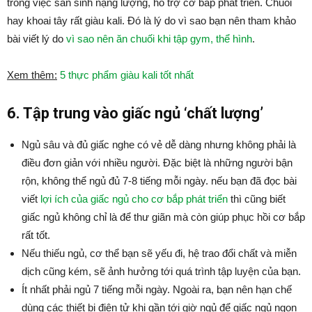
trong việc sản sinh nặng lượng, hỗ trợ cơ bắp phát triển. Chuối
hay khoai tây rất giàu kali. Đó là lý do vì sao bạn nên tham khảo
bài viết lý do
vì sao nên ăn chuối khi tập gym, thể hình
.
Xem thêm:
5 thực phẩm giàu kali tốt nhất
6. Tập trung vào giấc ngủ ‘chất lượng’
Ngủ sâu và đủ giấc nghe có vẻ dễ dàng nhưng không phải là
điều đơn giản với nhiều người. Đặc biệt là những người bận
rộn, không thể ngủ đủ 7-8 tiếng mỗi ngày. nếu bạn đã đọc bài
viết
lợi ích của giấc ngủ cho cơ bắp phát triển
thì cũng biết
giấc ngủ không chỉ là để thư giãn mà còn giúp phục hồi cơ bắp
rất tốt.
Nếu thiếu ngủ, cơ thể bạn sẽ yếu đi, hệ trao đổi chất và miễn
dịch cũng kém, sẽ ảnh hưởng tới quá trình tập luyện của bạn.
Ít nhất phải ngủ 7 tiếng mỗi ngày. Ngoài ra, bạn nên hạn chế
dùng các thiết bị điện tử khi gần tới giờ ngủ để giấc ngủ ngon