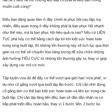
muốn cuối cùng?
Điều bạn đáng quan tâm ở đây chính là phục hồi sau tập; tuy
nhiên, điều quan trọng ở đây không phải là bạn phục hồi nhanh
như thế nào, mà là bạn phục hồi hiệu quả ra sao? Nếu cứ LIÊN
TỤC phá hủy cơ thể bằng cách tập tới khi kiệt sức hoàn toàn
trong từng buổi tập, thì những tổn thương này sẽ tích tục qua thời
gian và cơ thể sẽ chuyển hóa năng lượng để sữa chữa những
ảnh hưởng TIÊU CỰC từ những tổn thương gây ra, thay vì giúp
xây dựng các mô cơ mới.
Tập luyện vừa đủ để đẩy cơ thể vượt qua giới hạn ‘vừa phải’, ví
dụ như cố gắng vượt qua buổi tập lần trước. Chỉ cần nhớ đừng
cố gắng làm cơ thể bạn kiệt sức hoàn toàn và liên tục trong các
buổi tập. Chỉ cần tập tăng tiến đều, bạn sẽ dần dần nhận ra cơ
bắp phát triển đều, hoàn hảo, thay vì 1 bước tiến, 2 bước lùi.