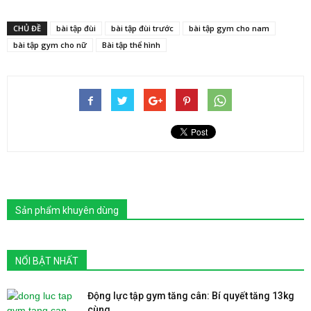
CHỦ ĐỀ
bài tập đùi
bài tập đùi trước
bài tập gym cho nam
bài tập gym cho nữ
Bài tập thể hình
Sản phẩm khuyên dùng
NỔI BẬT NHẤT
Động lực tập gym tăng cân: Bí quyết tăng 13kg
cùng...