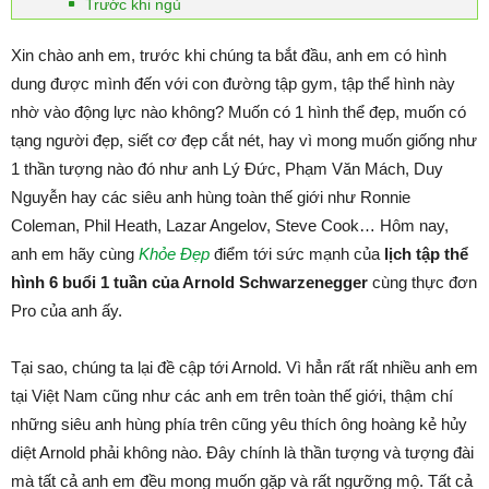
Trước khi ngủ
Xin chào anh em, trước khi chúng ta bắt đầu, anh em có hình
dung được mình đến với con đường tập gym, tập thể hình này
nhờ vào động lực nào không? Muốn có 1 hình thể đẹp, muốn có
tạng người đẹp, siết cơ đẹp cắt nét, hay vì mong muốn giống như
1 thần tượng nào đó như anh Lý Đức, Phạm Văn Mách, Duy
Nguyễn hay các siêu anh hùng toàn thế giới như Ronnie
Coleman, Phil Heath, Lazar Angelov, Steve Cook… Hôm nay,
anh em hãy cùng
Khỏe Đẹp
điểm tới sức mạnh của
lịch tập thể
hình 6 buổi 1 tuần của Arnold Schwarzenegger
cùng thực đơn
Pro của anh ấy.
Tại sao, chúng ta lại đề cập tới Arnold. Vì hẳn rất rất nhiều anh em
tại Việt Nam cũng như các anh em trên toàn thế giới, thậm chí
những siêu anh hùng phía trên cũng yêu thích ông hoàng kẻ hủy
diệt Arnold phải không nào. Đây chính là thần tượng và tượng đài
mà tất cả anh em đều mong muốn gặp và rất ngưỡng mộ. Tất cả