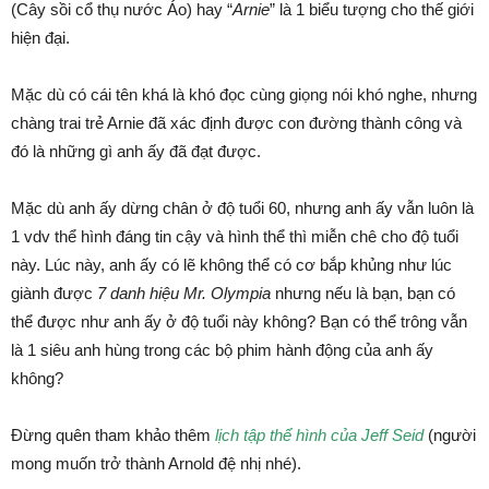
(Cây sồi cổ thụ nước Áo) hay “
Arnie
” là 1 biểu tượng cho thế giới
hiện đại.
Mặc dù có cái tên khá là khó đọc cùng giọng nói khó nghe, nhưng
chàng trai trẻ Arnie đã xác định được con đường thành công và
đó là những gì anh ấy đã đạt được.
Mặc dù anh ấy dừng chân ở độ tuổi 60, nhưng anh ấy vẫn luôn là
1 vdv thể hình đáng tin cậy và hình thể thì miễn chê cho độ tuổi
này. Lúc này, anh ấy có lẽ không thể có cơ bắp khủng như lúc
giành được
7 danh hiệu Mr. Olympia
nhưng nếu là bạn, bạn có
thể được như anh ấy ở độ tuổi này không? Bạn có thể trông vẫn
là 1 siêu anh hùng trong các bộ phim hành động của anh ấy
không?
Đừng quên tham khảo thêm
lịch tập thể hình của Jeff Seid
(người
mong muốn trở thành Arnold đệ nhị nhé).