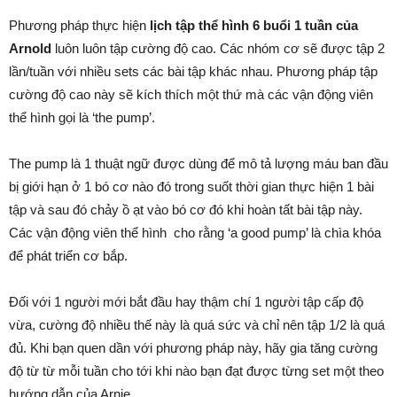
Phương pháp thực hiện
lịch tập thể hình 6 buổi 1 tuần của
Arnold
luôn luôn tập cường độ cao. Các nhóm cơ sẽ được tập 2
lần/tuần với nhiều sets các bài tập khác nhau. Phương pháp tập
cường độ cao này sẽ kích thích một thứ mà các vận động viên
thể hình gọi là ‘the pump’.
The pump là 1 thuật ngữ được dùng để mô tả lượng máu ban đầu
bị giới hạn ở 1 bó cơ nào đó trong suốt thời gian thực hiện 1 bài
tập và sau đó chảy ồ ạt vào bó cơ đó khi hoàn tất bài tập này.
Các vận động viên thể hình cho rằng ‘a good pump’ là chìa khóa
để phát triển cơ bắp.
Đối với 1 người mới bắt đầu hay thậm chí 1 người tập cấp độ
vừa, cường độ nhiều thế này là quá sức và chỉ nên tập 1/2 là quá
đủ. Khi bạn quen dần với phương pháp này, hãy gia tăng cường
độ từ từ mỗi tuần cho tới khi nào bạn đạt được từng set một theo
hướng dẫn của Arnie.