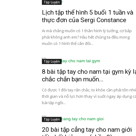
Tập Luyện
Lịch tập thể hình 5 buổi 1 tuần và
thực đơn của Sergi Constance
Ai mà chẳng muốn có 1 thân hình lý tưởng, cơ bắp
phải không anh em? Hầu hết chúng ta đều mong
muốn có 1 hình thể cân đối...
Tập Luyện
8 bài tập tay cho nam tại gym kỳ l
chắc chắn bạn muốn...
Có được 1 đôi tay rắn chắc, to khỏe cần phải tốn nh
thời gian và nỗ lực hơn thay vì suốt ngay áp dụng c
bài tập ngồi...
Tập Luyện
20 bài tập cẳng tay cho nam giới