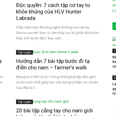
Độc quyền: 7 cách tập cơ tay to
khỏe khủng của HLV Hunter
Labrada
Chắc chắn bạn đã từng nghe tới ông vua vật tay
Devon Larratt? Bạn có cảm thấy cực kỳ phấn khích khi
thấy anh ấy thi đấu? Bạn cảm...
T
Tập Luyện
Bà
ạ
Hướng dẫn 7 bài tập bước đi tạ
Re
điền cho nam – farmer’s walk
ch
iều
Mang tạ có thể coi là 1 trong những bài tập đơn giản
C
ác
và an toàn nhất giúp bạn xây dựng cơ bắp cực chuẩn.
La
Sau đây là 7...
gy
rũ
Tập Luyện
20 bài tập cẳng tay cho nam giới