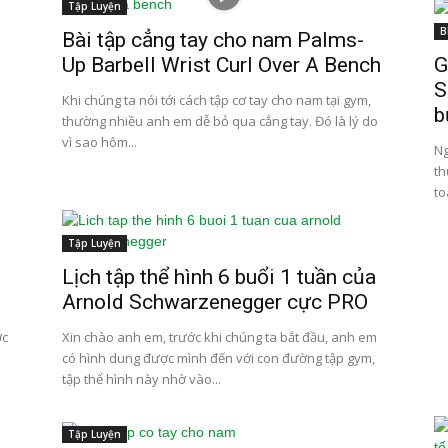
Tập Luyện
B
Bài tập cẳng tay cho nam Palms-
Up Barbell Wrist Curl Over A Bench
G
S
Khi chúng ta nói tới cách tập cơ tay cho nam tại gym,
b
thường nhiều anh em dễ bỏ qua cẳng tay. Đó là lý do
vì sao hôm...
Ng
th
to
Tập Luyện
Lịch tập thể hình 6 buổi 1 tuần của
Arnold Schwarzenegger cực PRO
ớc
Xin chào anh em, trước khi chúng ta bắt đầu, anh em
có hình dung được mình đến với con đường tập gym,
tập thể hình này nhờ vào...
Tập Luyện