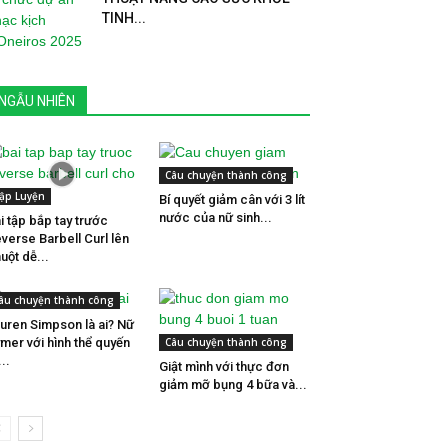
TINH...
NGẪU NHIÊN
Câu chuyện thành công
ập Luyện
Bí quyết giảm cân với 3 lít
nước của nữ sinh...
i tập bắp tay trước
verse Barbell Curl lên
uột dễ...
âu chuyện thành công
uren Simpson là ai? Nữ
mer với hình thể quyến
Câu chuyện thành công
...
Giật mình với thực đơn
giảm mỡ bụng 4 bữa và...