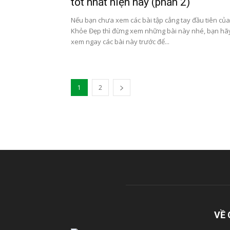
tốt nhất hiện nay (phần 2)
Nếu bạn chưa xem các bài tập cẳng tay đầu tiên của
Khỏe Đẹp thì đừng xem những bài này nhé, bạn hã
xem ngay các bài này trước để...
1
2
VỀ 