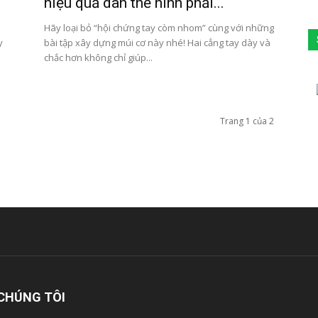
hiệu quả dân thể hình phải...
Hãy loại bỏ “hội chứng tay còm nhom” cùng với những
y
bài tập xây dựng múi cơ này nhé! Hai cẳng tay dày và
chắc hơn không chỉ giúp...
Trang 1 của 2
CHÚNG TÔI