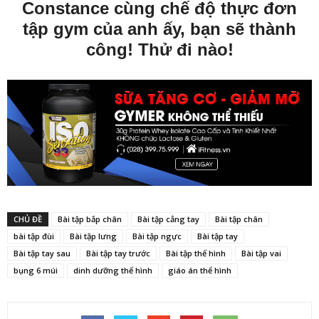
Constance cùng chế độ thực đơn
tập gym của anh ấy, bạn sẽ thành
công! Thử đi nào!
CHỦ ĐỀ
Bài tập bắp chân
Bài tập cẳng tay
Bài tập chân
bài tập đùi
Bài tập lưng
Bài tập ngực
Bài tập tay
Bài tập tay sau
Bài tập tay trước
Bài tập thể hình
Bài tập vai
bụng 6 múi
dinh dưỡng thể hình
giáo án thể hình