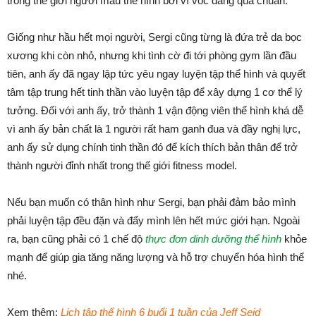
trong thế giới người mẫu thể hình bởi vì vóc dáng quá chuẩn.
Giống như hầu hết mọi người, Sergi cũng từng là đứa trẻ da bọc
xương khi còn nhỏ, nhưng khi tình cờ đi tới phòng gym lần đầu
tiên, anh ấy đã ngay lập tức yêu ngay luyện tập thể hình và quyết
tâm tập trung hết tinh thần vào luyện tập để xây dựng 1 cơ thể lý
tưởng. Đối với anh ấy, trở thành 1 vận động viên thể hình khá dễ
vì anh ấy bản chất là 1 người rất ham ganh đua và đầy nghị lực,
anh ấy sử dụng chính tinh thần đó để kích thích bản thân để trở
thành người đỉnh nhất trong thế giới fitness model.
Nếu bạn muốn có thân hình như Sergi, bạn phải đảm bảo mình
phải luyện tập đều đặn và đẩy mình lên hết mức giới hạn. Ngoài
ra, bạn cũng phải có 1 chế độ
thực đơn dinh dưỡng thể hình
khỏe
mạnh để giúp gia tăng năng lượng và hỗ trợ chuyển hóa hình thể
nhé.
Xem thêm:
Lịch tập thể hình 6 buổi 1 tuần của Jeff Seid