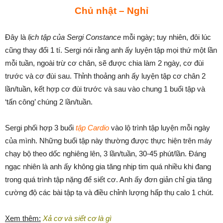
Chủ nhật – Nghỉ
Đây là
lịch tập của Sergi Constance
mỗi ngày; tuy nhiên, đôi lúc
cũng thay đổi 1 tí. Sergi nói rằng anh ấy luyện tập mọi thứ một lần
mỗi tuần, ngoài trừ cơ chân, sẽ được chia làm 2 ngày, cơ đùi
trước và cơ đùi sau. Thỉnh thoảng anh ấy luyện tập cơ chân 2
lần/tuần, kết hợp cơ đùi trước và sau vào chung 1 buổi tập và
‘tấn công’ chúng 2 lần/tuần.
Sergi phối hợp 3 buổi
tập Cardio
vào lộ trình tập luyện mỗi ngày
của mình. Những buổi tập này thường được thực hiện trên máy
chạy bộ theo dốc nghiêng lên, 3 lần/tuần, 30-45 phút/lần. Đáng
ngạc nhiên là anh ấy không gia tăng nhịp tim quá nhiều khi đang
trong quá trình tập nặng để siết cơ. Anh ấy đơn giản chỉ gia tăng
cường độ các bài tập tạ và điều chỉnh lượng hấp thụ calo 1 chút.
Xem thêm:
Xả cơ và siết cơ là gì