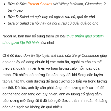
Bữa 4: Sữa
Protein Shakes
với Whey Isolation, Glutamine, 2
bánh gạo
Bữa 5: Salad cá ngừ hay cá ngừ & rau củ, quả óc chó
Bữa 6: Salad cá hồi hay cá hồi & rau củ quả, quả óc chó
Ngoài ra, bạn hãy bổ sung thêm 20 loại
thực phẩm giàu protein
cho người tập thể hình
nữa nhé!
Chế độ
thực đơn ăn tập luyện thể hình của Sergi Constance
giúp
cho anh ấy dễ dàng chuẩn bị các món ăn, ngoài ra còn có thể
theo sát quá trình tiến triển và hàm lượng calo mỗi ngày của
mình. Tất nhiên, có những lúc cấn thay đổi khi Sergi cần luyện
tập và hấp thụ dinh dưỡng để tăng cường cơ bắp và trọng lượng
cơ thể. Đôi lúc, anh ấy cần phải tăng thêm lượng mỡ cơ thể để
có thể tăng cân tăng cơ; tuy nhiên, anh ấy luông cố gắng đảm
bảo lượng mỡ tăng rất ít để luôn giữ được thân hình cắt nét bằng
cách ăn sạch và không ăn quá nhiều.