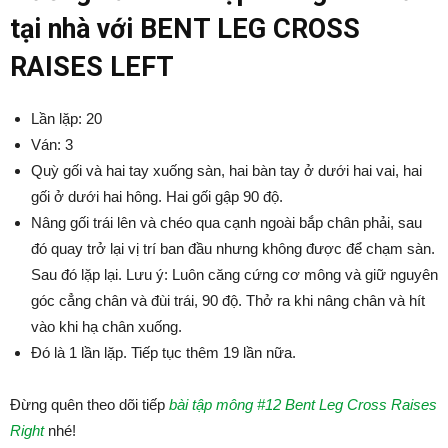
tại nhà với BENT LEG CROSS
RAISES LEFT
Lần lặp: 20
Ván: 3
Quỳ gối và hai tay xuống sàn, hai bàn tay ở dưới hai vai, hai
gối ở dưới hai hông. Hai gối gập 90 độ.
Nâng gối trái lên và chéo qua cạnh ngoài bắp chân phải, sau
đó quay trở lại vị trí ban đầu nhưng không được để chạm sàn.
Sau đó lặp lại. Lưu ý: Luôn căng cứng cơ mông và giữ nguyên
góc cẳng chân và đùi trái, 90 độ. Thở ra khi nâng chân và hít
vào khi hạ chân xuống.
Đó là 1 lần lặp. Tiếp tục thêm 19 lần nữa.
Đừng quên theo dõi tiếp
bài tập mông #12 Bent Leg Cross Raises
Right
nhé!