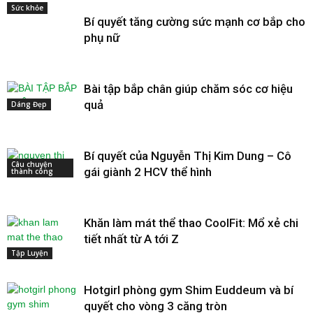
Sức khỏe
Bí quyết tăng cường sức mạnh cơ bắp cho
phụ nữ
Bài tập bắp chân giúp chăm sóc cơ hiệu
quả
Dáng Đẹp
Bí quyết của Nguyễn Thị Kim Dung – Cô
Câu chuyện
gái giành 2 HCV thể hình
thành công
Khăn làm mát thể thao CoolFit: Mổ xẻ chi
tiết nhất từ A tới Z
Tập Luyện
Hotgirl phòng gym Shim Euddeum và bí
quyết cho vòng 3 căng tròn