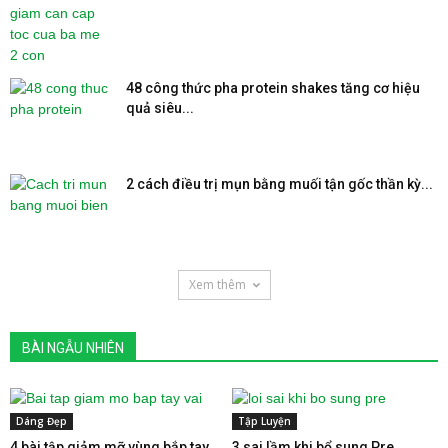
48 công thức pha protein shakes tăng cơ hiệu
quả siêu...
2 cách điều trị mụn bằng muối tận gốc thần kỳ...
Xem thêm
BÀI NGẪU NHIÊN
Dáng Đẹp
Tập Luyện
4 bài tập giảm mỡ vùng bắp tay,
3 sai lầm khi bổ sung Pre