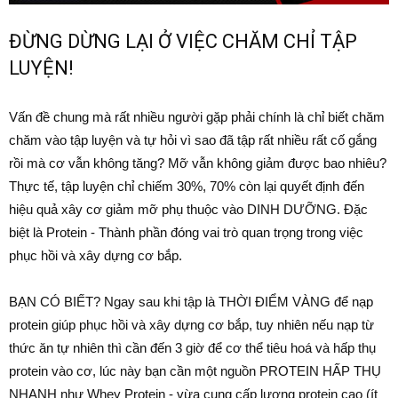
ĐỪNG DỪNG LẠI Ở VIỆC CHĂM CHỈ TẬP
LUYỆN!
Vấn đề chung mà rất nhiều người gặp phải chính là chỉ biết chăm
chăm vào tập luyện và tự hỏi vì sao đã tập rất nhiều rất cố gắng
rồi mà cơ vẫn không tăng? Mỡ vẫn không giảm được bao nhiêu?
Thực tế, tập luyện chỉ chiếm 30%, 70% còn lại quyết định đến
hiệu quả xây cơ giảm mỡ phụ thuộc vào DINH DƯỠNG. Đặc
biệt là Protein - Thành phần đóng vai trò quan trọng trong việc
phục hồi và xây dựng cơ bắp.
BẠN CÓ BIẾT? Ngay sau khi tập là THỜI ĐIỂM VÀNG để nạp
protein giúp phục hồi và xây dựng cơ bắp, tuy nhiên nếu nạp từ
thức ăn tự nhiên thì cần đến 3 giờ để cơ thể tiêu hoá và hấp thụ
protein vào cơ, lúc này bạn cần một nguồn PROTEIN HẤP THỤ
NHANH như Whey Protein - vừa cung cấp lượng protein cao (ít