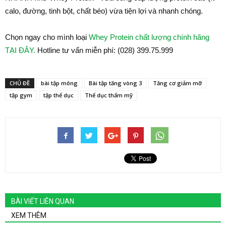
calo, đường, tinh bột, chất béo) vừa tiện lợi và nhanh chóng.
Chọn ngay cho mình loại
Whey Protein chất lượng chính hãng
TẠI ĐÂY.
Hotline tư vấn miễn phí: (028) 399.75.999
CHỦ ĐỀ
bài tập mông
Bài tập tăng vòng 3
Tăng cơ giảm mỡ
tập gym
tập thể dục
Thể dục thẩm mỹ
BÀI VIẾT LIÊN QUAN
XEM THÊM